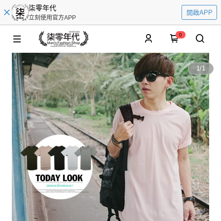
柒零年代
開啟APP
立刻使用官方APP
0
1
/
1