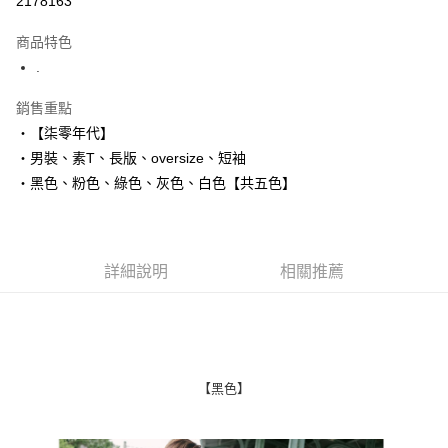
2178163
LINE Pay
商品特色
Apple Pay
.
街口支付
銷售重點
‧【柒零年代】
悠遊付
‧男裝、素T、長版、oversize、短袖
Google Pay
‧黑色、粉色、綠色、灰色、白色【共五色】
AFTEE先享後付
相關說明
【關於「AFTEE先享後付」】
詳細說明
相關推薦
ATM付款
AFTEE先享後付是「在收到商品之後才付款」的支付方式。 讓您購物簡單
便利好安心！
１．簡單：不需註冊會員、不需綁卡、不需儲值。
運送方式
２．便利：只要手機號碼，簡訊認證，即可結帳。
３．安心：先確認商品／服務後，再付款。
全家付款取貨
每筆NT$80，滿NT$1,800(含以上)免運費
【「AFTEE先享後付」結帳流程】
【黑色】
１．於結帳方式選擇「AFTEE先享後付」後，將跳轉至「AFTEE先享後付」
先付款後全家取貨
結帳頁面，進行簡訊認證並確認金額後，即可完成結帳。
２．訂單成立數日內，您將收到繳費通知簡訊。
每筆NT$80，滿NT$1,800(含以上)免運費