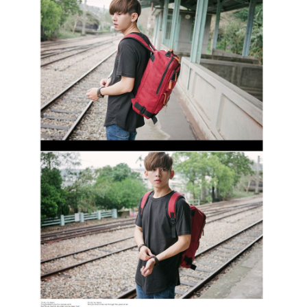
３．收到繳費通知簡訊後14天內，點擊此簡訊中的連結，可透過四大超商／
ATM／網路銀行／等多元方式進行付款，方視為交易完成。
7-11付款取貨
※ 請注意：結帳手續完成當下不需立刻繳費，但若您需要取消訂單，請聯絡
每筆NT$80，滿NT$1,800(含以上)免運費
購買商品的店家。未經商家同意取消之訂單仍視為有效，需透過AFTEE先享
後付繳納相關費用。
先付款後7-11取貨
※ 交易是否成功請以「AFTEE先享後付 」之結帳頁面顯示為準，若有關於
是否繳費成功／繳費後需取消欲退款等相關疑問，請聯繫「AFTEE先享後付
每筆NT$80，滿NT$1,800(含以上)免運費
客戶支援中心」
https://netprotections.freshdesk.com/support/home
宅配
【注意事項】
１．透過由恩沛科技股份有限公司提供之「AFTEE先享後付」服務完成之交
每筆NT$120，滿NT$3,000(含以上)免運費
易，需依本服務之必要範圍內提供個人資料，並將交易相關給付款項請求債
權轉讓予恩沛科技股份有限公司。
２．關於個人資料處理事宜，請瀏覽以下網址：
https://aftee.tw/terms/#terms3
３．未成年的使用者請事先徵得法定代理人或監護人之同意方可使用
「AFTEE先享後付」，若未經同意申辦者引起之損失，本公司不負相關責
任。
４．使用「AFTEE先享後付」時，將依據個別帳號之用戶狀況，依本公司即
時審查核予不同之上限額度；若仍有額度不足之情形，本公司將視審查結果
請求用戶進行身份認證。
５．嚴禁一人註冊多個帳號或使用他人資訊註冊。若發現惡意使用之情形，
恩沛科技股份有限公司將有權停止該用戶之使用額度並採取法律行動。