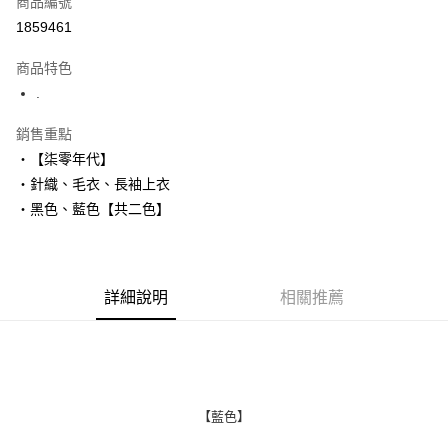
商品編號
超商取貨付款
1859461
LINE Pay
商品特色
Apple Pay
.
街口支付
銷售重點
‧【柒零年代】
悠遊付
‧針織、毛衣、長袖上衣
Google Pay
‧黑色、藍色【共二色】
AFTEE先享後付
相關說明
【關於「AFTEE先享後付」】
詳細說明
相關推薦
ATM付款
AFTEE先享後付是「在收到商品之後才付款」的支付方式。 讓您購物簡單
便利好安心！
１．簡單：不需註冊會員、不需綁卡、不需儲值。
運送方式
２．便利：只要手機號碼，簡訊認證，即可結帳。
３．安心：先確認商品／服務後，再付款。
全家付款取貨
每筆NT$80，滿NT$1,800(含以上)免運費
【「AFTEE先享後付」結帳流程】
【藍色】
１．於結帳方式選擇「AFTEE先享後付」後，將跳轉至「AFTEE先享後付」
先付款後全家取貨
結帳頁面，進行簡訊認證並確認金額後，即可完成結帳。