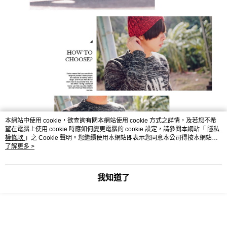
本網站中使用 cookie，欲查詢有關本網站使用 cookie 方式之詳情，及若您不希
望在電腦上使用 cookie 時應如何變更電腦的 cookie 設定，請參閱本網站「
隱私
權條款
」之 Cookie 聲明。您繼續使用本網站即表示您同意本公司得按本網站使
用條款之 Cookie 聲明使用 cookie。
了解更多 >
我知道了