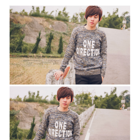
２．訂單成立數日內，您將收到繳費通知簡訊。
每筆NT$80，滿NT$1,800(含以上)免運費
３．收到繳費通知簡訊後14天內，點擊此簡訊中的連結，可透過四大超商／
ATM／網路銀行／等多元方式進行付款，方視為交易完成。
7-11付款取貨
※ 請注意：結帳手續完成當下不需立刻繳費，但若您需要取消訂單，請聯絡
每筆NT$80，滿NT$1,800(含以上)免運費
購買商品的店家。未經商家同意取消之訂單仍視為有效，需透過AFTEE先享
後付繳納相關費用。
先付款後7-11取貨
※ 交易是否成功請以「AFTEE先享後付 」之結帳頁面顯示為準，若有關於
是否繳費成功／繳費後需取消欲退款等相關疑問，請聯繫「AFTEE先享後付
每筆NT$80，滿NT$1,800(含以上)免運費
客戶支援中心」
https://netprotections.freshdesk.com/support/home
宅配
【注意事項】
１．透過由恩沛科技股份有限公司提供之「AFTEE先享後付」服務完成之交
每筆NT$120，滿NT$3,000(含以上)免運費
易，需依本服務之必要範圍內提供個人資料，並將交易相關給付款項請求債
權轉讓予恩沛科技股份有限公司。
２．關於個人資料處理事宜，請瀏覽以下網址：
https://aftee.tw/terms/#terms3
３．未成年的使用者請事先徵得法定代理人或監護人之同意方可使用
「AFTEE先享後付」，若未經同意申辦者引起之損失，本公司不負相關責
任。
４．使用「AFTEE先享後付」時，將依據個別帳號之用戶狀況，依本公司即
時審查核予不同之上限額度；若仍有額度不足之情形，本公司將視審查結果
請求用戶進行身份認證。
５．嚴禁一人註冊多個帳號或使用他人資訊註冊。若發現惡意使用之情形，
恩沛科技股份有限公司將有權停止該用戶之使用額度並採取法律行動。