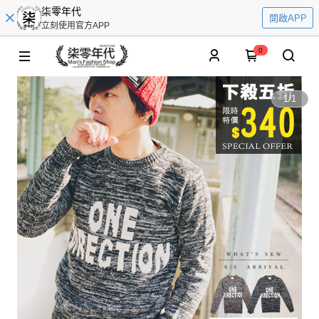
柒零年代
開啟APP
立刻使用官方APP
0
1
/
1