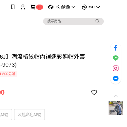
0
中文 (繁體)
TWD
366J】潮流格紋帽內裡迷彩連帽外套
-9073)
1,800免運
90
色M號
灰迷彩色M號