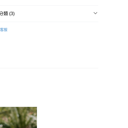
類 (3)
y
客服
享後付
推薦
FTEE先享後付」】
T 、 長T ║
先享後付是「在收到商品之後才付款」的支付方式。 讓您購物簡單
心！
：不需註冊會員、不需綁卡、不需儲值。
：只要手機號碼，簡訊認證，即可結帳。
：先確認商品／服務後，再付款。
取貨
EE先享後付」結帳流程】
0，滿NT$1,800(含以上)免運費
方式選擇「AFTEE先享後付」後，將跳轉至「AFTEE先享後
頁面，進行簡訊認證並確認金額後，即可完成結帳。
全家取貨
成立數日內，您將收到繳費通知簡訊。
費通知簡訊後14天內，點擊此簡訊中的連結，可透過四大超商
0，滿NT$1,800(含以上)免運費
網路銀行／等多元方式進行付款，方視為交易完成。
：結帳手續完成當下不需立刻繳費，但若您需要取消訂單，請聯
取貨
的店家。未經商家同意取消之訂單仍視為有效，需透過AFTEE
繳納相關費用。
0，滿NT$1,800(含以上)免運費
否成功請以「AFTEE先享後付 」之結帳頁面顯示為準，若有關於