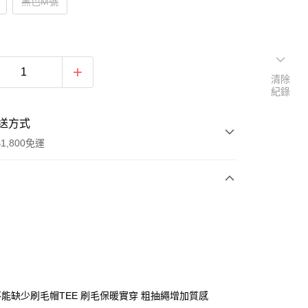
黑色M號
清除
紀錄
送方式
1,800免運
次付款
付款
能缺少刷毛帽TEE 刷毛保暖實穿 粗抽繩增加質感