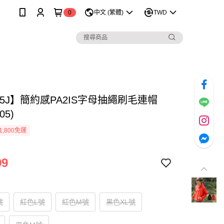
0
中文 (繁體)
TWD
45J】簡約感PA2IS字母抽繩刷毛連帽
05)
1,800免運
99
號
紅色L號
紅色M號
黑色XL號