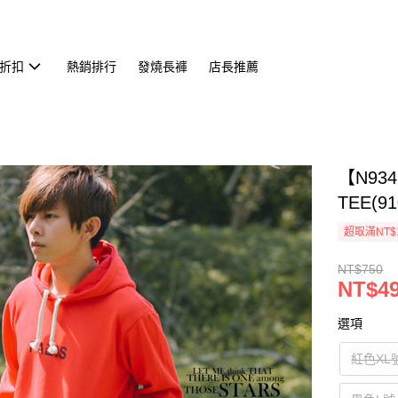
折扣
熱銷排行
發燒長褲
店長推薦
【N93
TEE(91
超取滿NT$
NT$750
NT$4
選項
紅色XL