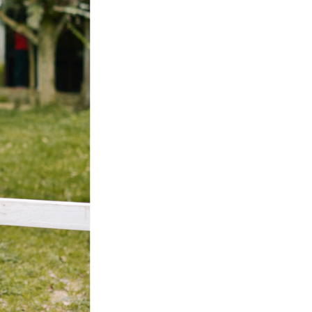
功／繳費後需取消欲退款等相關疑問，請聯繫「AFTEE先享後
-11取貨
援中心」
https://netprotections.freshdesk.com/support/home
0，滿NT$1,800(含以上)免運費
項】
恩沛科技股份有限公司提供之「AFTEE先享後付」服務完成之
依本服務之必要範圍內提供個人資料，並將交易相關給付款項請
20，滿NT$3,000(含以上)免運費
讓予恩沛科技股份有限公司。
個人資料處理事宜，請瀏覽以下網址：
ee.tw/terms/#terms3
年的使用者請事先徵得法定代理人或監護人之同意方可使用
E先享後付」，若未經同意申辦者引起之損失，本公司不負相關責
AFTEE先享後付」時，將依據個別帳號之用戶狀況，依本公司
核予不同之上限額度；若仍有額度不足之情形，本公司將視審查
用戶進行身份認證。
一人註冊多個帳號或使用他人資訊註冊。若發現惡意使用之情
科技股份有限公司將有權停止該用戶之使用額度並採取法律行