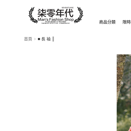
商品分類
限時
首頁
■ 長 袖 ║