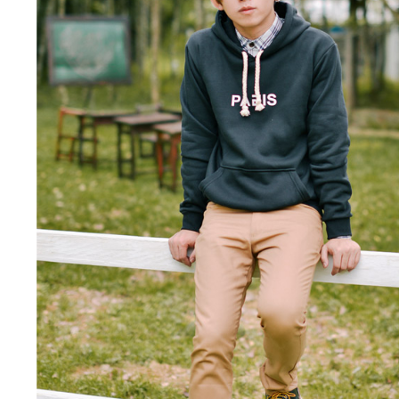
是否繳費成
先付款後7
付客戶支
每筆NT$8
【注意事
宅配
１．透過由
交易，需
每筆NT$1
求債權轉
２．關於
https://aft
３．未成
「AFTE
任。
４．使用「
即時審查
結果請求
５．嚴禁
形，恩沛
動。