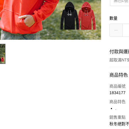
黑色L號
數量
付款與運
超取滿NT$
付款方式
商品特色
信用卡一
商品編號
1834177
超商取貨
商品特色
LINE Pay
.
Apple Pay
銷售重點
秋冬絕對不
街口支付