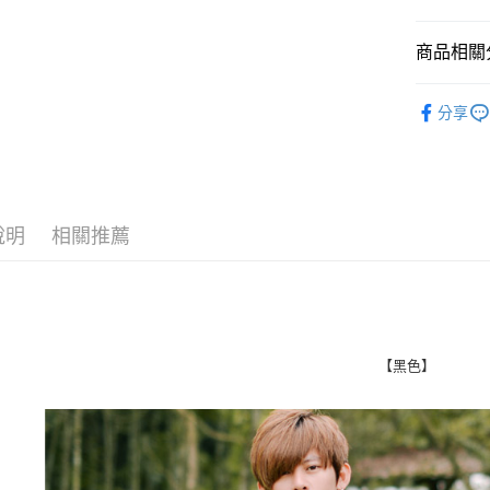
悠遊付
商品相關分
Google Pa
■ 長 袖 ║
分享
AFTEE先
人氣商品
相關說明
【關於「A
■ 刷 毛 帽 
ATM付款
AFTEE
便利好安
１．簡單
說明
相關推薦
２．便利
運送方式
３．安心
全家付款
【「AFT
每筆NT$8
１．於結帳
付」結帳
先付款後
２．訂單
【黑色】
３．收到繳
每筆NT$8
／ATM／
※ 請注意
7-11付款
絡購買商品
先享後付
每筆NT$8
※ 交易是