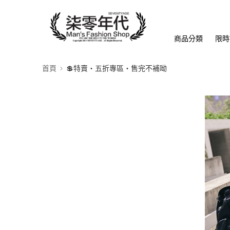
商品分類
限時
首頁
💲特賣‧五折專區‧售完不補呦