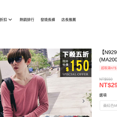
折扣
熱銷排行
發燒長褲
店長推薦
【N92
(MA200
超取滿NT$
NT$550
NT$2
選項
棗紅色