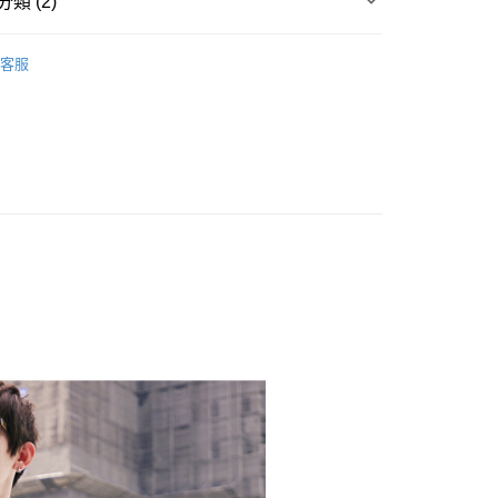
類 (2)
y
五折專區‧售完不補呦
客服
享後付
推薦
FTEE先享後付」】
先享後付是「在收到商品之後才付款」的支付方式。 讓您購物簡單
心！
：不需註冊會員、不需綁卡、不需儲值。
：只要手機號碼，簡訊認證，即可結帳。
：先確認商品／服務後，再付款。
取貨
EE先享後付」結帳流程】
0，滿NT$1,800(含以上)免運費
方式選擇「AFTEE先享後付」後，將跳轉至「AFTEE先享後
頁面，進行簡訊認證並確認金額後，即可完成結帳。
全家取貨
成立數日內，您將收到繳費通知簡訊。
費通知簡訊後14天內，點擊此簡訊中的連結，可透過四大超商
0，滿NT$1,800(含以上)免運費
網路銀行／等多元方式進行付款，方視為交易完成。
：結帳手續完成當下不需立刻繳費，但若您需要取消訂單，請聯
取貨
的店家。未經商家同意取消之訂單仍視為有效，需透過AFTEE
繳納相關費用。
0，滿NT$1,800(含以上)免運費
否成功請以「AFTEE先享後付 」之結帳頁面顯示為準，若有關於
功／繳費後需取消欲退款等相關疑問，請聯繫「AFTEE先享後
-11取貨
援中心」
https://netprotections.freshdesk.com/support/home
0，滿NT$1,800(含以上)免運費