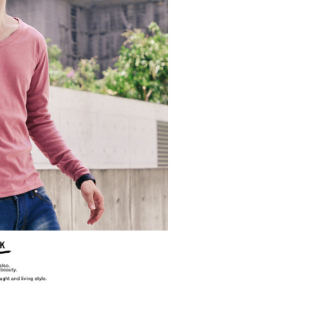
項】
恩沛科技股份有限公司提供之「AFTEE先享後付」服務完成之
依本服務之必要範圍內提供個人資料，並將交易相關給付款項請
20，滿NT$3,000(含以上)免運費
讓予恩沛科技股份有限公司。
個人資料處理事宜，請瀏覽以下網址：
ee.tw/terms/#terms3
年的使用者請事先徵得法定代理人或監護人之同意方可使用
E先享後付」，若未經同意申辦者引起之損失，本公司不負相關責
AFTEE先享後付」時，將依據個別帳號之用戶狀況，依本公司
核予不同之上限額度；若仍有額度不足之情形，本公司將視審查
用戶進行身份認證。
一人註冊多個帳號或使用他人資訊註冊。若發現惡意使用之情
科技股份有限公司將有權停止該用戶之使用額度並採取法律行