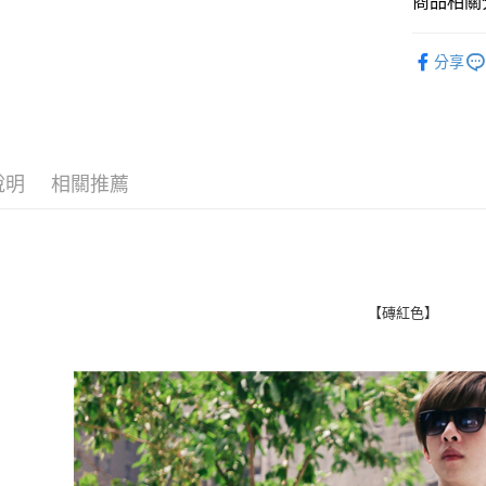
商品相關分
Google Pa
💲特賣‧
分享
AFTEE先
人氣商品
相關說明
【關於「A
ATM付款
AFTEE
便利好安
１．簡單
說明
相關推薦
２．便利
運送方式
３．安心
全家付款
【「AFT
每筆NT$8
１．於結帳
付」結帳
先付款後
２．訂單
【磚紅色】
３．收到繳
每筆NT$8
／ATM／
※ 請注意
7-11付款
絡購買商品
先享後付
每筆NT$8
※ 交易是
是否繳費成
先付款後7
付客戶支
每筆NT$8