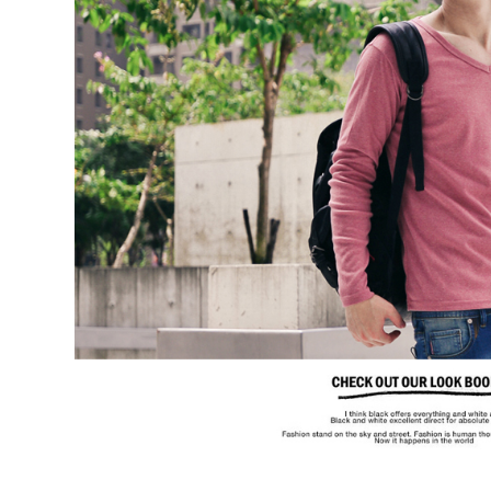
【注意事
宅配
１．透過由
交易，需
每筆NT$1
求債權轉
２．關於
https://aft
３．未成
「AFTE
任。
４．使用「
即時審查
結果請求
５．嚴禁
形，恩沛
動。