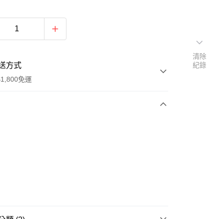
清除
送方式
紀錄
1,800免運
次付款
付款