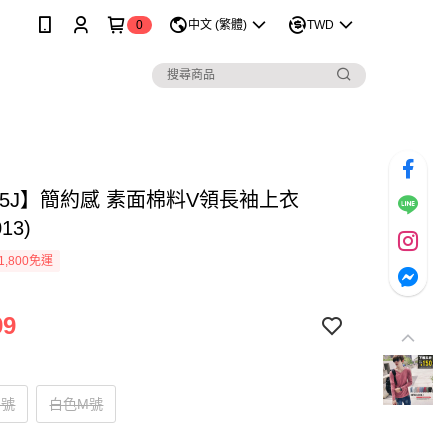
0
中文 (繁體)
TWD
95J】簡約感 素面棉料V領長袖上衣
13)
1,800免運
99
M號
白色M號