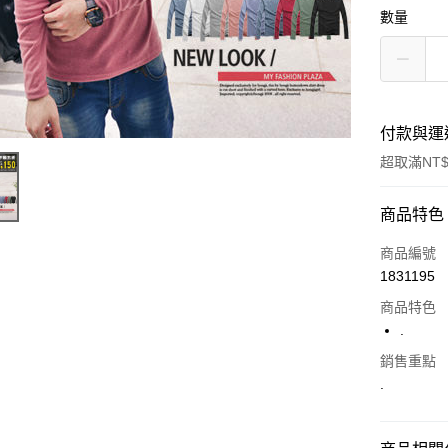
數量
付款與運
超取滿NT$
付款方式
商品特色
信用卡一
商品編號
1831195
超商取貨
商品特色
LINE Pay
.
Apple Pay
銷售重點
.
街口支付
悠遊付