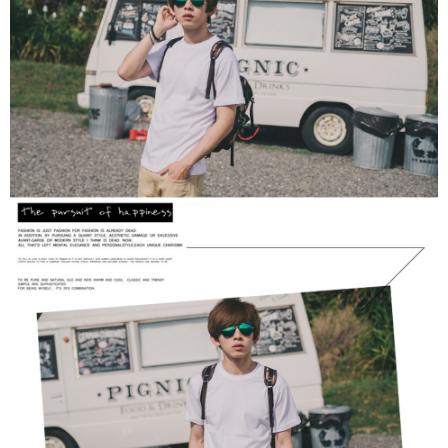
２．訂單成立數日內，您將收到繳費通知簡訊。
每筆NT$80，滿NT$1,800(含以上)免運費
３．收到繳費通知簡訊後14天內，點擊此簡訊中的連結，可透過四大超商／
ATM／網路銀行／等多元方式進行付款，方視為交易完成。
7-11付款取貨
※ 請注意：結帳手續完成當下不需立刻繳費，但若您需要取消訂單，請聯絡
每筆NT$80，滿NT$1,800(含以上)免運費
購買商品的店家。未經商家同意取消之訂單仍視為有效，需透過AFTEE先享
後付繳納相關費用。
先付款後7-11取貨
※ 交易是否成功請以「AFTEE先享後付 」之結帳頁面顯示為準，若有關於
是否繳費成功／繳費後需取消欲退款等相關疑問，請聯繫「AFTEE先享後付
每筆NT$80，滿NT$1,800(含以上)免運費
客戶支援中心」
https://netprotections.freshdesk.com/support/home
宅配
【注意事項】
１．透過由恩沛科技股份有限公司提供之「AFTEE先享後付」服務完成之交
每筆NT$120，滿NT$3,000(含以上)免運費
易，需依本服務之必要範圍內提供個人資料，並將交易相關給付款項請求債
權轉讓予恩沛科技股份有限公司。
２．關於個人資料處理事宜，請瀏覽以下網址：
https://aftee.tw/terms/#terms3
３．未成年的使用者請事先徵得法定代理人或監護人之同意方可使用
「AFTEE先享後付」，若未經同意申辦者引起之損失，本公司不負相關責
任。
４．使用「AFTEE先享後付」時，將依據個別帳號之用戶狀況，依本公司即
時審查核予不同之上限額度；若仍有額度不足之情形，本公司將視審查結果
請求用戶進行身份認證。
５．嚴禁一人註冊多個帳號或使用他人資訊註冊。若發現惡意使用之情形，
恩沛科技股份有限公司將有權停止該用戶之使用額度並採取法律行動。