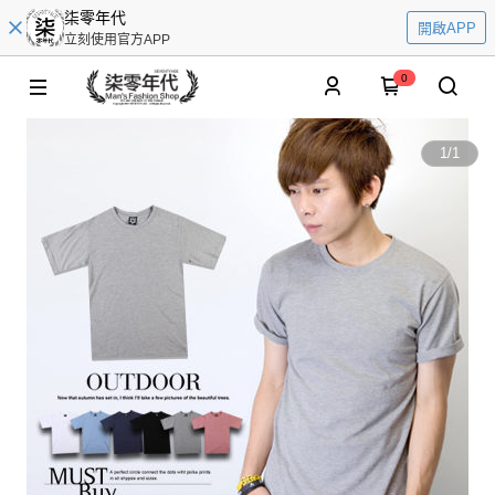
柒零年代
開啟APP
立刻使用官方APP
0
1
/
1