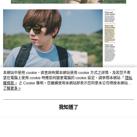
本網站中使用 cookie，欲查詢有關本網站使用 cookie 方式之詳情，及若您不希
望在電腦上使用 cookie 時應如何變更電腦的 cookie 設定，請參閱本網站「
隱私
權條款
」之 Cookie 聲明。您繼續使用本網站即表示您同意本公司得按本網站使
用條款之 Cookie 聲明使用 cookie。
了解更多 >
我知道了