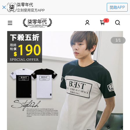
柒零年代
開啟APP
立刻使用官方APP
0
1
/
1