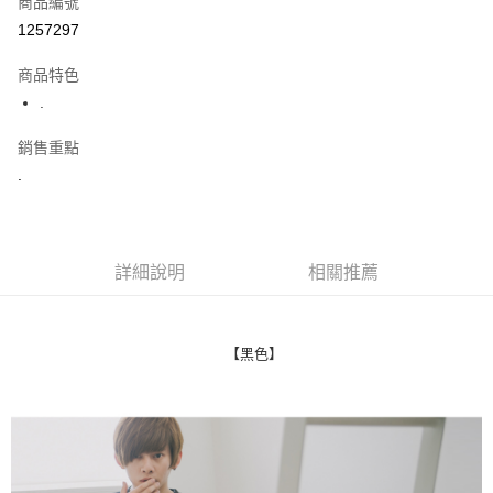
商品編號
超商取貨付款
1257297
LINE Pay
商品特色
Apple Pay
.
街口支付
銷售重點
.
悠遊付
Google Pay
AFTEE先享後付
詳細說明
相關推薦
相關說明
【關於「AFTEE先享後付」】
ATM付款
AFTEE先享後付是「在收到商品之後才付款」的支付方式。 讓您購物簡單
便利好安心！
【黑色】
１．簡單：不需註冊會員、不需綁卡、不需儲值。
運送方式
２．便利：只要手機號碼，簡訊認證，即可結帳。
３．安心：先確認商品／服務後，再付款。
全家付款取貨
每筆NT$80，滿NT$1,800(含以上)免運費
【「AFTEE先享後付」結帳流程】
１．於結帳方式選擇「AFTEE先享後付」後，將跳轉至「AFTEE先享後付」
先付款後全家取貨
結帳頁面，進行簡訊認證並確認金額後，即可完成結帳。