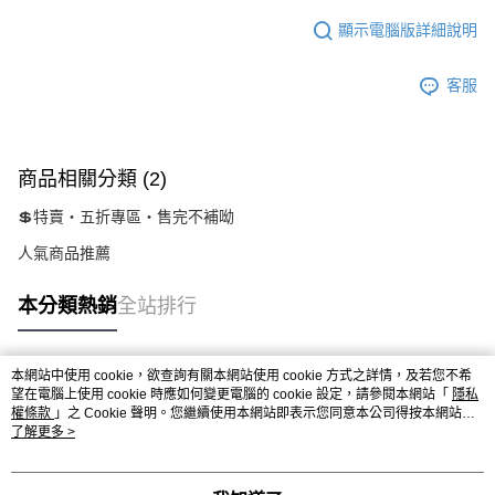
顯示電腦版詳細說明
客服
商品相關分類 (2)
💲特賣‧五折專區‧售完不補呦
人氣商品推薦
本分類熱銷
全站排行
本網站中使用 cookie，欲查詢有關本網站使用 cookie 方式之詳情，及若您不希
熱門標籤
望在電腦上使用 cookie 時應如何變更電腦的 cookie 設定，請參閱本網站「
隱私
權條款
」之 Cookie 聲明。您繼續使用本網站即表示您同意本公司得按本網站使
用條款之 Cookie 聲明使用 cookie。
了解更多 >