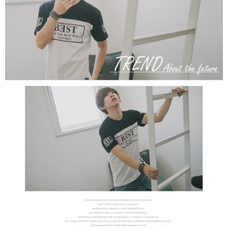
２．訂單成立數日內，您將收到繳費通知簡訊。
每筆NT$80，滿NT$1,800(含以上)免運費
３．收到繳費通知簡訊後14天內，點擊此簡訊中的連結，可透過四大超商／
ATM／網路銀行／等多元方式進行付款，方視為交易完成。
7-11付款取貨
※ 請注意：結帳手續完成當下不需立刻繳費，但若您需要取消訂單，請聯絡
每筆NT$80，滿NT$1,800(含以上)免運費
購買商品的店家。未經商家同意取消之訂單仍視為有效，需透過AFTEE先享
後付繳納相關費用。
先付款後7-11取貨
※ 交易是否成功請以「AFTEE先享後付 」之結帳頁面顯示為準，若有關於
是否繳費成功／繳費後需取消欲退款等相關疑問，請聯繫「AFTEE先享後付
每筆NT$80，滿NT$1,800(含以上)免運費
客戶支援中心」
https://netprotections.freshdesk.com/support/home
宅配
【注意事項】
１．透過由恩沛科技股份有限公司提供之「AFTEE先享後付」服務完成之交
每筆NT$120，滿NT$3,000(含以上)免運費
易，需依本服務之必要範圍內提供個人資料，並將交易相關給付款項請求債
權轉讓予恩沛科技股份有限公司。
２．關於個人資料處理事宜，請瀏覽以下網址：
https://aftee.tw/terms/#terms3
３．未成年的使用者請事先徵得法定代理人或監護人之同意方可使用
「AFTEE先享後付」，若未經同意申辦者引起之損失，本公司不負相關責
任。
４．使用「AFTEE先享後付」時，將依據個別帳號之用戶狀況，依本公司即
時審查核予不同之上限額度；若仍有額度不足之情形，本公司將視審查結果
請求用戶進行身份認證。
５．嚴禁一人註冊多個帳號或使用他人資訊註冊。若發現惡意使用之情形，
恩沛科技股份有限公司將有權停止該用戶之使用額度並採取法律行動。