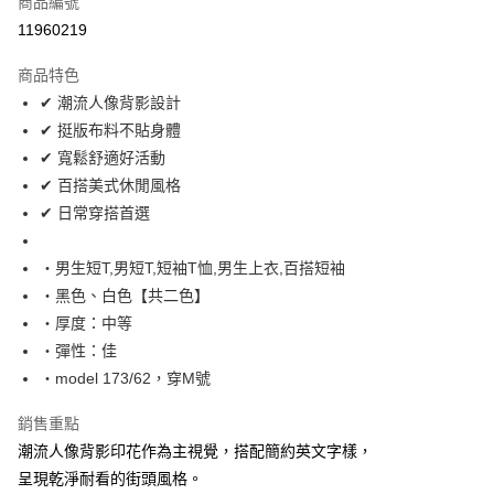
商品編號
超商取貨付款
11960219
LINE Pay
商品特色
Apple Pay
✔ 潮流人像背影設計
✔ 挺版布料不貼身體
街口支付
✔ 寬鬆舒適好活動
悠遊付
✔ 百搭美式休閒風格
✔ 日常穿搭首選
Google Pay
AFTEE先享後付
‧男生短T,男短T,短袖T恤,男生上衣,百搭短袖
相關說明
‧黑色、白色【共二色】
【關於「AFTEE先享後付」】
‧厚度：中等
ATM付款
AFTEE先享後付是「在收到商品之後才付款」的支付方式。 讓您購物簡單
‧彈性：佳
便利好安心！
１．簡單：不需註冊會員、不需綁卡、不需儲值。
‧model 173/62，穿M號
運送方式
２．便利：只要手機號碼，簡訊認證，即可結帳。
３．安心：先確認商品／服務後，再付款。
全家付款取貨
銷售重點
每筆NT$80，滿NT$1,800(含以上)免運費
潮流人像背影印花作為主視覺，搭配簡約英文字樣，
【「AFTEE先享後付」結帳流程】
１．於結帳方式選擇「AFTEE先享後付」後，將跳轉至「AFTEE先享後付」
呈現乾淨耐看的街頭風格。
先付款後全家取貨
結帳頁面，進行簡訊認證並確認金額後，即可完成結帳。