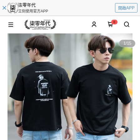
柒零年代
開啟APP
立刻使用官方APP
0
1
/
15