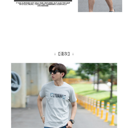
↓【淺灰】↓