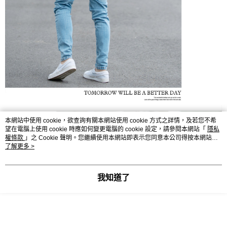
本網站中使用 cookie，欲查詢有關本網站使用 cookie 方式之詳情，及若您不希
望在電腦上使用 cookie 時應如何變更電腦的 cookie 設定，請參閱本網站「
隱私
權條款
」之 Cookie 聲明。您繼續使用本網站即表示您同意本公司得按本網站使
用條款之 Cookie 聲明使用 cookie。
了解更多 >
我知道了