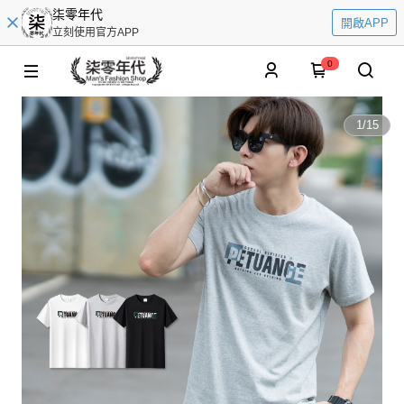
柒零年代
開啟APP
立刻使用官方APP
0
1
/
15