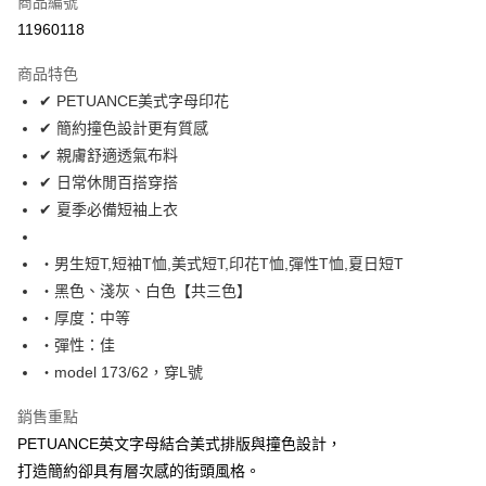
商品編號
超商取貨付款
11960118
LINE Pay
商品特色
Apple Pay
✔ PETUANCE美式字母印花
✔ 簡約撞色設計更有質感
街口支付
✔ 親膚舒適透氣布料
悠遊付
✔ 日常休閒百搭穿搭
✔ 夏季必備短袖上衣
Google Pay
AFTEE先享後付
‧男生短T,短袖T恤,美式短T,印花T恤,彈性T恤,夏日短T
相關說明
‧黑色、淺灰、白色【共三色】
【關於「AFTEE先享後付」】
‧厚度：中等
ATM付款
AFTEE先享後付是「在收到商品之後才付款」的支付方式。 讓您購物簡單
‧彈性：佳
便利好安心！
１．簡單：不需註冊會員、不需綁卡、不需儲值。
‧model 173/62，穿L號
運送方式
２．便利：只要手機號碼，簡訊認證，即可結帳。
３．安心：先確認商品／服務後，再付款。
全家付款取貨
銷售重點
每筆NT$80，滿NT$1,800(含以上)免運費
PETUANCE英文字母結合美式排版與撞色設計，
【「AFTEE先享後付」結帳流程】
１．於結帳方式選擇「AFTEE先享後付」後，將跳轉至「AFTEE先享後付」
打造簡約卻具有層次感的街頭風格。
先付款後全家取貨
結帳頁面，進行簡訊認證並確認金額後，即可完成結帳。