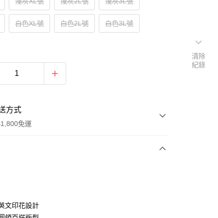
淺灰XL號
淺灰2L號
淺灰3L號
白色XL號
白色2L號
白色3L號
清除
紀錄
送方式
1,800免運
次付款
付款
式英文印花設計
典圓領百搭版型