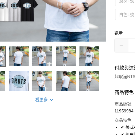
淺灰L號
白色L號
數量
付款與運
超取滿NT$
付款方式
商品特色
看更多
信用卡一
商品編號
11959984
超商取貨
商品特色
LINE Pay
✔ 美
✔ 經