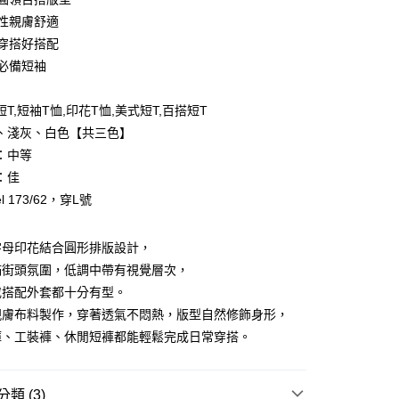
彈性親膚舒適
常穿搭好搭配
季必備短袖
y
T,短袖T恤,印花T恤,美式短T,百搭短T
、淺灰、白色【共三色】
享後付
：中等
FTEE先享後付」】
：佳
先享後付是「在收到商品之後才付款」的支付方式。 讓您購物簡單
l 173/62，穿L號
心！
：不需註冊會員、不需綁卡、不需儲值。
：只要手機號碼，簡訊認證，即可結帳。
字母印花結合圓形排版設計，
：先確認商品／服務後，再付款。
滿街頭氛圍，低調中帶有視覺層次，
取貨
EE先享後付」結帳流程】
或搭配外套都十分有型。
0，滿NT$1,800(含以上)免運費
方式選擇「AFTEE先享後付」後，將跳轉至「AFTEE先享後
親膚布料製作，穿著透氣不悶熱，版型自然修飾身形，
頁面，進行簡訊認證並確認金額後，即可完成結帳。
全家取貨
成立數日內，您將收到繳費通知簡訊。
褲、工裝褲、休閒短褲都能輕鬆完成日常穿搭。
費通知簡訊後14天內，點擊此簡訊中的連結，可透過四大超商
0，滿NT$1,800(含以上)免運費
網路銀行／等多元方式進行付款，方視為交易完成。
：結帳手續完成當下不需立刻繳費，但若您需要取消訂單，請聯
取貨
類 (3)