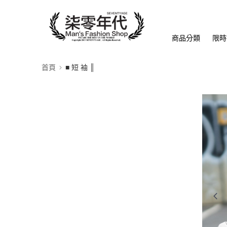
商品分類
限時
首頁
■ 短 袖 ║