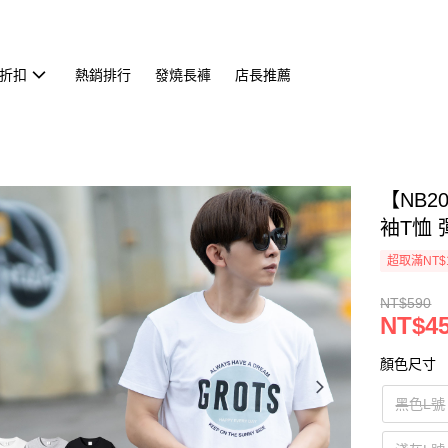
折扣
熱銷排行
發燒長褲
店長推薦
【NB2
袖T恤 
超取滿NT$
NT$590
NT$4
顏色尺寸
黑色L號