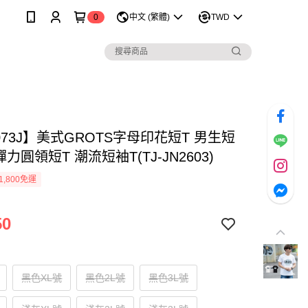
0
中文 (繁體)
TWD
073J】美式GROTS字母印花短T 男生短
彈力圓領短T 潮流短袖T(TJ-JN2603)
1,800免運
50
黑色XL號
黑色2L號
黑色3L號