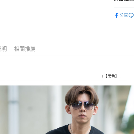
絡購買商品
先享後付
每筆NT$8
■ 短 袖 ║
※ 交易是
分享
是否繳費成
先付款後7
人氣商品
付客戶支
每筆NT$8
07/21新
【注意事
宅配
１．透過由
交易，需
每筆NT$1
說明
相關推薦
求債權轉
２．關於
https://aft
３．未成
「AFTE
任。
↓【黑色】↓
４．使用「
即時審查
結果請求
５．嚴禁
形，恩沛
動。