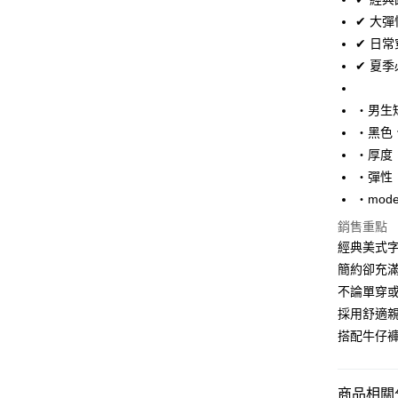
Apple Pay
✔ 大
街口支付
✔ 日
✔ 夏
悠遊付
Google Pa
‧男生短
‧黑色
AFTEE先
‧厚度
相關說明
【關於「A
‧彈性
ATM付款
AFTEE
‧mode
便利好安
１．簡單
銷售重點
２．便利
運送方式
經典美式
３．安心
簡約卻充
全家付款
【「AFT
不論單穿
每筆NT$8
１．於結帳
採用舒適
付」結帳
先付款後
２．訂單
搭配牛仔
３．收到繳
每筆NT$8
／ATM／
※ 請注意
7-11付款
商品相關分