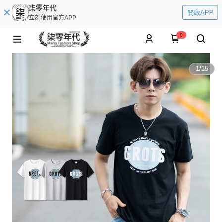
柒零年代
開啟APP
立刻使用官方APP
0
1
/
15