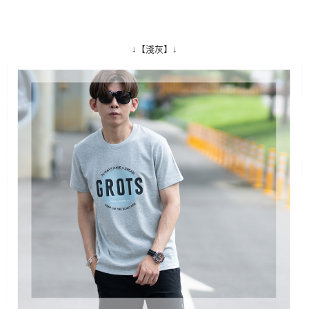
↓【淺灰】↓