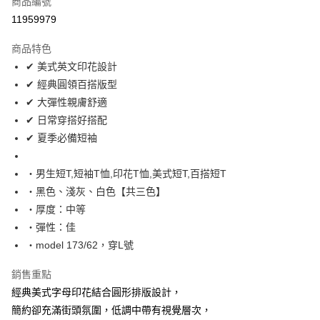
商品編號
超商取貨付款
11959979
LINE Pay
商品特色
Apple Pay
✔ 美式英文印花設計
✔ 經典圓領百搭版型
街口支付
✔ 大彈性親膚舒適
悠遊付
✔ 日常穿搭好搭配
✔ 夏季必備短袖
Google Pay
AFTEE先享後付
‧男生短T,短袖T恤,印花T恤,美式短T,百搭短T
相關說明
‧黑色、淺灰、白色【共三色】
【關於「AFTEE先享後付」】
‧厚度：中等
ATM付款
AFTEE先享後付是「在收到商品之後才付款」的支付方式。 讓您購物簡單
‧彈性：佳
便利好安心！
１．簡單：不需註冊會員、不需綁卡、不需儲值。
‧model 173/62，穿L號
運送方式
２．便利：只要手機號碼，簡訊認證，即可結帳。
３．安心：先確認商品／服務後，再付款。
全家付款取貨
銷售重點
每筆NT$80，滿NT$1,800(含以上)免運費
經典美式字母印花結合圓形排版設計，
【「AFTEE先享後付」結帳流程】
１．於結帳方式選擇「AFTEE先享後付」後，將跳轉至「AFTEE先享後付」
簡約卻充滿街頭氛圍，低調中帶有視覺層次，
先付款後全家取貨
結帳頁面，進行簡訊認證並確認金額後，即可完成結帳。