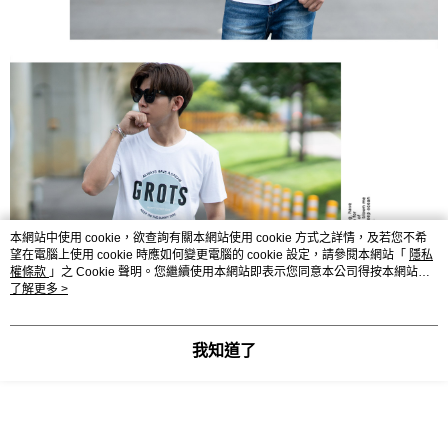
本網站中使用 cookie，欲查詢有關本網站使用 cookie 方式之詳情，及若您不希
望在電腦上使用 cookie 時應如何變更電腦的 cookie 設定，請參閱本網站「
隱私
權條款
」之 Cookie 聲明。您繼續使用本網站即表示您同意本公司得按本網站使
用條款之 Cookie 聲明使用 cookie。
了解更多 >
我知道了