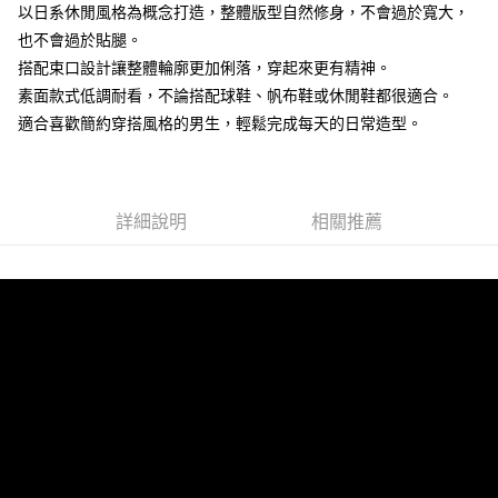
以日系休閒風格為概念打造，整體版型自然修身，不會過於寬大，
２．訂單成立數日內，您將收到繳費通知簡訊。
每筆NT$80，滿NT$1,800(含以上)免運費
３．收到繳費通知簡訊後14天內，點擊此簡訊中的連結，可透過四大超商／
也不會過於貼腿。
ATM／網路銀行／等多元方式進行付款，方視為交易完成。
7-11付款取貨
搭配束口設計讓整體輪廓更加俐落，穿起來更有精神。
※ 請注意：結帳手續完成當下不需立刻繳費，但若您需要取消訂單，請聯絡
素面款式低調耐看，不論搭配球鞋、帆布鞋或休閒鞋都很適合。
每筆NT$80，滿NT$1,800(含以上)免運費
購買商品的店家。未經商家同意取消之訂單仍視為有效，需透過AFTEE先享
後付繳納相關費用。
適合喜歡簡約穿搭風格的男生，輕鬆完成每天的日常造型。
先付款後7-11取貨
※ 交易是否成功請以「AFTEE先享後付 」之結帳頁面顯示為準，若有關於
是否繳費成功／繳費後需取消欲退款等相關疑問，請聯繫「AFTEE先享後付
每筆NT$80，滿NT$1,800(含以上)免運費
客戶支援中心」
https://netprotections.freshdesk.com/support/home
宅配
【注意事項】
詳細說明
相關推薦
１．透過由恩沛科技股份有限公司提供之「AFTEE先享後付」服務完成之交
每筆NT$120，滿NT$3,000(含以上)免運費
易，需依本服務之必要範圍內提供個人資料，並將交易相關給付款項請求債
權轉讓予恩沛科技股份有限公司。
２．關於個人資料處理事宜，請瀏覽以下網址：
https://aftee.tw/terms/#terms3
３．未成年的使用者請事先徵得法定代理人或監護人之同意方可使用
「AFTEE先享後付」，若未經同意申辦者引起之損失，本公司不負相關責
任。
４．使用「AFTEE先享後付」時，將依據個別帳號之用戶狀況，依本公司即
時審查核予不同之上限額度；若仍有額度不足之情形，本公司將視審查結果
請求用戶進行身份認證。
５．嚴禁一人註冊多個帳號或使用他人資訊註冊。若發現惡意使用之情形，
恩沛科技股份有限公司將有權停止該用戶之使用額度並採取法律行動。