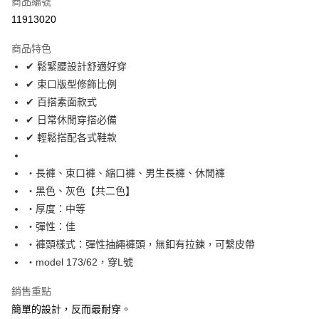
商品編號
超商取貨付款
11913020
LINE Pay
商品特色
Apple Pay
✔ 鬆緊腰設計舒適好穿
✔ 束口版型修飾比例
街口支付
✔ 百搭素面款式
悠遊付
✔ 日常休閒穿搭必備
✔ 輕鬆搭配各式鞋款
Google Pay
AFTEE先享後付
‧長褲、束口褲、縮口褲、男生長褲、休閒褲
相關說明
‧黑色、灰色【共二色】
【關於「AFTEE先享後付」】
‧厚度：中等
ATM付款
AFTEE先享後付是「在收到商品之後才付款」的支付方式。 讓您購物簡單
‧彈性：佳
便利好安心！
１．簡單：不需註冊會員、不需綁卡、不需儲值。
‧褲頭樣式：彈性抽繩褲頭，無釦有拉鍊，可繫皮帶
運送方式
２．便利：只要手機號碼，簡訊認證，即可結帳。
‧model 173/62，穿L號
３．安心：先確認商品／服務後，再付款。
全家付款取貨
每筆NT$80，滿NT$1,800(含以上)免運費
銷售重點
【「AFTEE先享後付」結帳流程】
１．於結帳方式選擇「AFTEE先享後付」後，將跳轉至「AFTEE先享後付」
簡單的設計，反而最耐穿。
先付款後全家取貨
結帳頁面，進行簡訊認證並確認金額後，即可完成結帳。