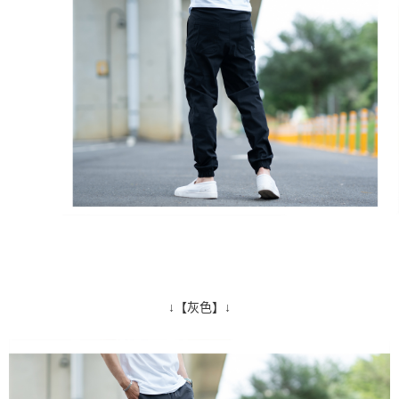
↓【灰色】↓