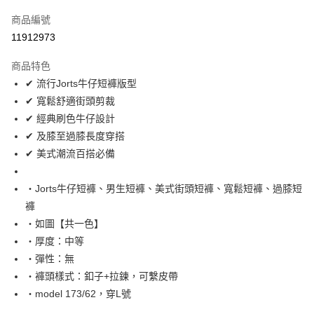
信用卡一次付款
商品編號
超商取貨付款
11912973
LINE Pay
商品特色
Apple Pay
✔ 流行Jorts牛仔短褲版型
✔ 寬鬆舒適街頭剪裁
街口支付
✔ 經典刷色牛仔設計
悠遊付
✔ 及膝至過膝長度穿搭
✔ 美式潮流百搭必備
Google Pay
AFTEE先享後付
‧Jorts牛仔短褲、男生短褲、美式街頭短褲、寬鬆短褲、過膝短
相關說明
褲
【關於「AFTEE先享後付」】
‧如圖【共一色】
ATM付款
AFTEE先享後付是「在收到商品之後才付款」的支付方式。 讓您購物簡單
‧厚度：中等
便利好安心！
１．簡單：不需註冊會員、不需綁卡、不需儲值。
‧彈性：無
運送方式
２．便利：只要手機號碼，簡訊認證，即可結帳。
‧褲頭樣式：釦子+拉鍊，可繫皮帶
３．安心：先確認商品／服務後，再付款。
全家付款取貨
‧model 173/62，穿L號
每筆NT$80，滿NT$1,800(含以上)免運費
【「AFTEE先享後付」結帳流程】