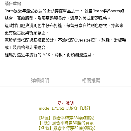
１．於結帳方式選擇「AFTEE先享後付」後，將跳轉至「AFTEE先享後付」
銷售重點
先付款後全家取貨
結帳頁面，進行簡訊認證並確認金額後，即可完成結帳。
Jorts是近年最受歡迎的街頭穿搭單品之一， 源自Jeans與Shorts的
２．訂單成立數日內，您將收到繳費通知簡訊。
每筆NT$80，滿NT$1,800(含以上)免運費
３．收到繳費通知簡訊後14天內，點擊此簡訊中的連結，可透過四大超商／
結合，寬鬆版型、及膝至過膝長度，濃厚的美式街頭風格。
ATM／網路銀行／等多元方式進行付款，方視為交易完成。
7-11付款取貨
這款採用經典淺刷色牛仔布打造，保留丹寧自然刷色層次，穿起來
※ 請注意：結帳手續完成當下不需立刻繳費，但若您需要取消訂單，請聯絡
更有復古感與街頭氛圍。
每筆NT$80，滿NT$1,800(含以上)免運費
購買商品的店家。未經商家同意取消之訂單仍視為有效，需透過AFTEE先享
後付繳納相關費用。
寬鬆剪裁搭配過膝褲長設計，不論搭配Oversize短T、球鞋、滑板鞋
先付款後7-11取貨
※ 交易是否成功請以「AFTEE先享後付 」之結帳頁面顯示為準，若有關於
或工裝風格都非常適合。
是否繳費成功／繳費後需取消欲退款等相關疑問，請聯繫「AFTEE先享後付
每筆NT$80，滿NT$1,800(含以上)免運費
客戶支援中心」
https://netprotections.freshdesk.com/support/home
輕鬆打造近年流行的 Y2K、滑板、街頭潮流造型。
宅配
【注意事項】
１．透過由恩沛科技股份有限公司提供之「AFTEE先享後付」服務完成之交
每筆NT$120，滿NT$3,000(含以上)免運費
易，需依本服務之必要範圍內提供個人資料，並將交易相關給付款項請求債
詳細說明
相關推薦
權轉讓予恩沛科技股份有限公司。
２．關於個人資料處理事宜，請瀏覽以下網址：
https://aftee.tw/terms/#terms3
３．未成年的使用者請事先徵得法定代理人或監護人之同意方可使用
「AFTEE先享後付」，若未經同意申辦者引起之損失，本公司不負相關責
尺寸說明
任。
model 173/62 此款穿【L號】
４．使用「AFTEE先享後付」時，將依據個別帳號之用戶狀況，依本公司即
時審查核予不同之上限額度；若仍有額度不足之情形，本公司將視審查結果
【M號】適合平時穿28腰的買家
【L號】適合平時穿30腰的買家
請求用戶進行身份認證。
【XL號】適合平時穿32腰的買家
５．嚴禁一人註冊多個帳號或使用他人資訊註冊。若發現惡意使用之情形，