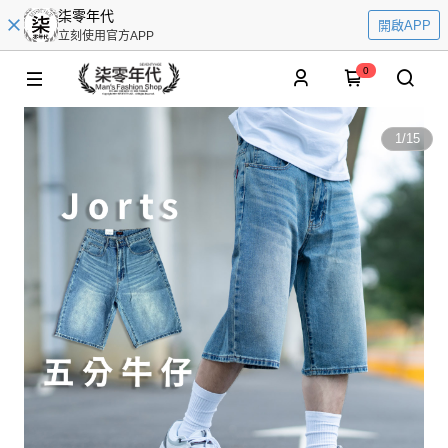
柒零年代
開啟APP
立刻使用官方APP
0
1
/
15