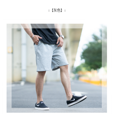
↓【灰色】↓