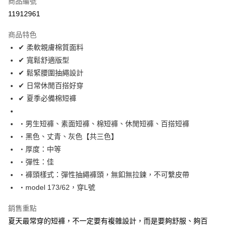
商品編號
超商取貨付款
11912961
LINE Pay
商品特色
Apple Pay
✔ 柔軟親膚棉質面料
✔ 寬鬆舒適版型
街口支付
✔ 鬆緊腰圍抽繩設計
悠遊付
✔ 日常休閒百搭好穿
✔ 夏季必備棉短褲
Google Pay
AFTEE先享後付
‧男生短褲、素面短褲、棉短褲、休閒短褲、百搭短褲
相關說明
‧黑色、丈青、灰色【共三色】
【關於「AFTEE先享後付」】
‧厚度：中等
ATM付款
AFTEE先享後付是「在收到商品之後才付款」的支付方式。 讓您購物簡單
‧彈性：佳
便利好安心！
１．簡單：不需註冊會員、不需綁卡、不需儲值。
‧褲頭樣式：彈性抽繩褲頭，無釦無拉鍊，不可繫皮帶
運送方式
２．便利：只要手機號碼，簡訊認證，即可結帳。
‧model 173/62，穿L號
３．安心：先確認商品／服務後，再付款。
全家付款取貨
每筆NT$80，滿NT$1,800(含以上)免運費
銷售重點
【「AFTEE先享後付」結帳流程】
１．於結帳方式選擇「AFTEE先享後付」後，將跳轉至「AFTEE先享後付」
夏天最常穿的短褲，不一定要有複雜設計，而是要夠舒服、夠百
先付款後全家取貨
結帳頁面，進行簡訊認證並確認金額後，即可完成結帳。