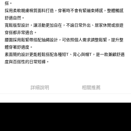
搭。
２．訂單成立數日內，您將收到繳費通知簡訊。
每筆NT$80，滿NT$1,800(含以上)免運費
３．收到繳費通知簡訊後14天內，點擊此簡訊中的連結，可透過四大超商／
採用柔軟親膚棉質面料打造，穿著時不會有緊繃束縛感，整體觸感
ATM／網路銀行／等多元方式進行付款，方視為交易完成。
7-11付款取貨
舒適自然。
※ 請注意：結帳手續完成當下不需立刻繳費，但若您需要取消訂單，請聯絡
寬鬆版型設計，讓活動更加自在，不論日常外出、居家休閒或旅遊
每筆NT$80，滿NT$1,800(含以上)免運費
購買商品的店家。未經商家同意取消之訂單仍視為有效，需透過AFTEE先享
後付繳納相關費用。
穿搭都非常適合。
先付款後7-11取貨
※ 交易是否成功請以「AFTEE先享後付 」之結帳頁面顯示為準，若有關於
腰圍採用鬆緊帶搭配抽繩設計，可依照個人需求調整鬆緊，提升整
是否繳費成功／繳費後需取消欲退款等相關疑問，請聯繫「AFTEE先享後付
每筆NT$80，滿NT$1,800(含以上)免運費
客戶支援中心」
https://netprotections.freshdesk.com/support/home
體穿著舒適度。
素面簡約設計更能輕鬆搭配各種短T、背心與帽T，是一款兼顧舒適
宅配
【注意事項】
度與百搭性的日常短褲。
１．透過由恩沛科技股份有限公司提供之「AFTEE先享後付」服務完成之交
每筆NT$120，滿NT$3,000(含以上)免運費
易，需依本服務之必要範圍內提供個人資料，並將交易相關給付款項請求債
權轉讓予恩沛科技股份有限公司。
２．關於個人資料處理事宜，請瀏覽以下網址：
https://aftee.tw/terms/#terms3
詳細說明
相關推薦
３．未成年的使用者請事先徵得法定代理人或監護人之同意方可使用
「AFTEE先享後付」，若未經同意申辦者引起之損失，本公司不負相關責
任。
４．使用「AFTEE先享後付」時，將依據個別帳號之用戶狀況，依本公司即
時審查核予不同之上限額度；若仍有額度不足之情形，本公司將視審查結果
請求用戶進行身份認證。
５．嚴禁一人註冊多個帳號或使用他人資訊註冊。若發現惡意使用之情形，
恩沛科技股份有限公司將有權停止該用戶之使用額度並採取法律行動。