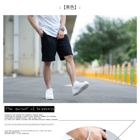
↓【黑色】↓