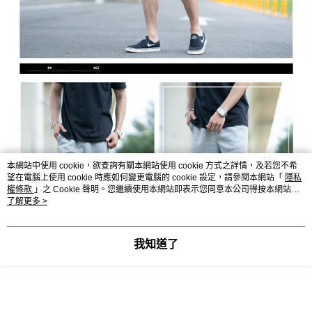
本網站中使用 cookie，欲查詢有關本網站使用 cookie 方式之詳情，及若您不希
望在電腦上使用 cookie 時應如何變更電腦的 cookie 設定，請參閱本網站「
隱私
權條款
」之 Cookie 聲明。您繼續使用本網站即表示您同意本公司得按本網站使
用條款之 Cookie 聲明使用 cookie。
了解更多 >
我知道了