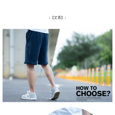
↓【丈青】↓