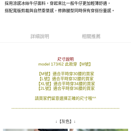
採用涼感冰絲牛仔面料，穿起來比一般牛仔更加輕薄舒適，
２．訂單成立數日內，您將收到繳費通知簡訊。
每筆NT$80，滿NT$1,800(含以上)免運費
３．收到繳費通知簡訊後14天內，點擊此簡訊中的連結，可透過四大超商／
搭配寬版剪裁與自然垂墜感，修飾腿型同時保有穿搭份量感。
ATM／網路銀行／等多元方式進行付款，方視為交易完成。
7-11付款取貨
※ 請注意：結帳手續完成當下不需立刻繳費，但若您需要取消訂單，請聯絡
每筆NT$80，滿NT$1,800(含以上)免運費
購買商品的店家。未經商家同意取消之訂單仍視為有效，需透過AFTEE先享
後付繳納相關費用。
先付款後7-11取貨
※ 交易是否成功請以「AFTEE先享後付 」之結帳頁面顯示為準，若有關於
詳細說明
相關推薦
是否繳費成功／繳費後需取消欲退款等相關疑問，請聯繫「AFTEE先享後付
每筆NT$80，滿NT$1,800(含以上)免運費
客戶支援中心」
https://netprotections.freshdesk.com/support/home
宅配
【注意事項】
尺寸說明
１．透過由恩沛科技股份有限公司提供之「AFTEE先享後付」服務完成之交
每筆NT$120，滿NT$3,000(含以上)免運費
model 173/62 此款穿【M號】
易，需依本服務之必要範圍內提供個人資料，並將交易相關給付款項請求債
權轉讓予恩沛科技股份有限公司。
【M號】適合平時穿30腰的買家
２．關於個人資料處理事宜，請瀏覽以下網址：
【L號】適合平時穿32腰的買家
【XL號】適合平時穿34腰的買家
https://aftee.tw/terms/#terms3
【2L號】適合平時穿36腰的買家
３．未成年的使用者請事先徵得法定代理人或監護人之同意方可使用
「AFTEE先享後付」，若未經同意申辦者引起之損失，本公司不負相關責
請買家們留意選擇正確的尺寸哦^^
任。
４．使用「AFTEE先享後付」時，將依據個別帳號之用戶狀況，依本公司即
--------------------------------------------------------------------------
時審查核予不同之上限額度；若仍有額度不足之情形，本公司將視審查結果
請求用戶進行身份認證。
５．嚴禁一人註冊多個帳號或使用他人資訊註冊。若發現惡意使用之情形，
↓【灰色】↓
恩沛科技股份有限公司將有權停止該用戶之使用額度並採取法律行動。