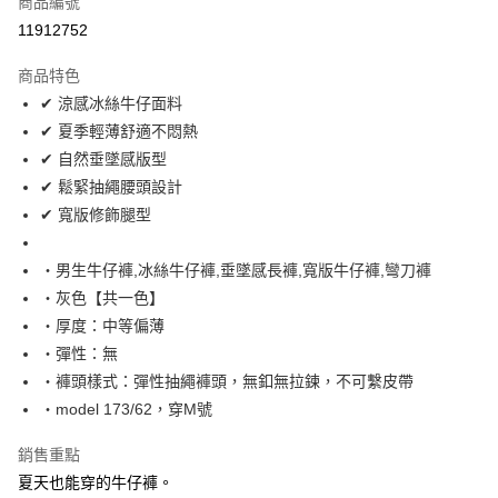
商品編號
超商取貨付款
11912752
LINE Pay
商品特色
Apple Pay
✔ 涼感冰絲牛仔面料
✔ 夏季輕薄舒適不悶熱
街口支付
✔ 自然垂墜感版型
悠遊付
✔ 鬆緊抽繩腰頭設計
✔ 寬版修飾腿型
Google Pay
AFTEE先享後付
‧男生牛仔褲,冰絲牛仔褲,垂墜感長褲,寬版牛仔褲,彎刀褲
相關說明
‧灰色【共一色】
【關於「AFTEE先享後付」】
‧厚度：中等偏薄
ATM付款
AFTEE先享後付是「在收到商品之後才付款」的支付方式。 讓您購物簡單
‧彈性：無
便利好安心！
１．簡單：不需註冊會員、不需綁卡、不需儲值。
‧褲頭樣式：彈性抽繩褲頭，無釦無拉鍊，不可繫皮帶
運送方式
２．便利：只要手機號碼，簡訊認證，即可結帳。
‧model 173/62，穿M號
３．安心：先確認商品／服務後，再付款。
全家付款取貨
每筆NT$80，滿NT$1,800(含以上)免運費
銷售重點
【「AFTEE先享後付」結帳流程】
１．於結帳方式選擇「AFTEE先享後付」後，將跳轉至「AFTEE先享後付」
夏天也能穿的牛仔褲。
先付款後全家取貨
結帳頁面，進行簡訊認證並確認金額後，即可完成結帳。