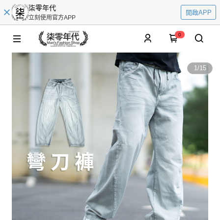
柒零年代
開啟APP
立刻使用官方APP
0
1
/
15