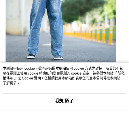
本網站中使用 cookie，欲查詢有關本網站使用 cookie 方式之詳情，及若您不希
望在電腦上使用 cookie 時應如何變更電腦的 cookie 設定，請參閱本網站「
隱私
權條款
」之 Cookie 聲明。您繼續使用本網站即表示您同意本公司得按本網站使
用條款之 Cookie 聲明使用 cookie。
了解更多 >
我知道了