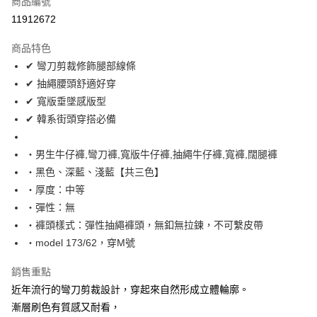
商品編號
超商取貨付款
11912672
LINE Pay
商品特色
Apple Pay
✔ 彎刀剪裁修飾腿部線條
✔ 抽繩腰頭舒適好穿
街口支付
✔ 寬版垂墜感版型
悠遊付
✔ 韓系街頭穿搭必備
Google Pay
‧男生牛仔褲,彎刀褲,寬版牛仔褲,抽繩牛仔褲,寬褲,闊腿褲
AFTEE先享後付
‧黑色、深藍、淺藍【共三色】
相關說明
‧厚度：中等
【關於「AFTEE先享後付」】
‧彈性：無
ATM付款
AFTEE先享後付是「在收到商品之後才付款」的支付方式。 讓您購物簡單
‧褲頭樣式：彈性抽繩褲頭，無釦無拉鍊，不可繫皮帶
便利好安心！
１．簡單：不需註冊會員、不需綁卡、不需儲值。
‧model 173/62，穿M號
運送方式
２．便利：只要手機號碼，簡訊認證，即可結帳。
３．安心：先確認商品／服務後，再付款。
全家付款取貨
銷售重點
每筆NT$80，滿NT$1,800(含以上)免運費
近年流行的彎刀剪裁設計，穿起來自然形成立體輪廓。
【「AFTEE先享後付」結帳流程】
１．於結帳方式選擇「AFTEE先享後付」後，將跳轉至「AFTEE先享後付」
漸層刷色有質感又耐看，
先付款後全家取貨
結帳頁面，進行簡訊認證並確認金額後，即可完成結帳。