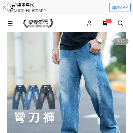
柒零年代
開啟APP
立刻使用官方APP
0
1
/
15