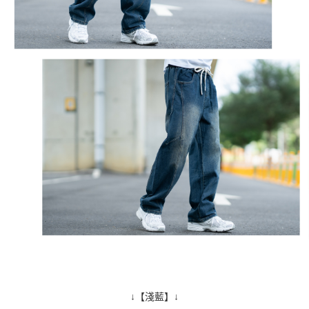
↓【淺藍】↓