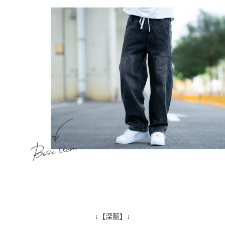
↓【深藍】↓