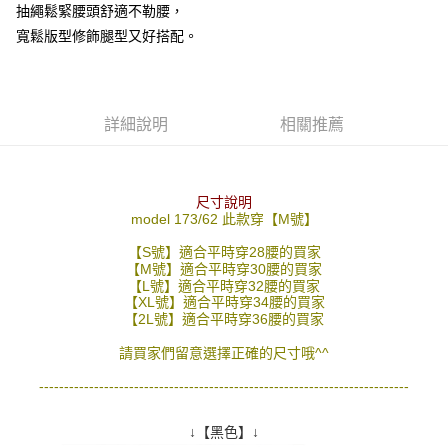
抽繩鬆緊腰頭舒適不勒腰，
２．訂單成立數日內，您將收到繳費通知簡訊。
每筆NT$80，滿NT$1,800(含以上)免運費
３．收到繳費通知簡訊後14天內，點擊此簡訊中的連結，可透過四大超商／
寬鬆版型修飾腿型又好搭配。
ATM／網路銀行／等多元方式進行付款，方視為交易完成。
7-11付款取貨
※ 請注意：結帳手續完成當下不需立刻繳費，但若您需要取消訂單，請聯絡
每筆NT$80，滿NT$1,800(含以上)免運費
購買商品的店家。未經商家同意取消之訂單仍視為有效，需透過AFTEE先享
後付繳納相關費用。
先付款後7-11取貨
※ 交易是否成功請以「AFTEE先享後付 」之結帳頁面顯示為準，若有關於
詳細說明
相關推薦
是否繳費成功／繳費後需取消欲退款等相關疑問，請聯繫「AFTEE先享後付
每筆NT$80，滿NT$1,800(含以上)免運費
客戶支援中心」
https://netprotections.freshdesk.com/support/home
宅配
【注意事項】
尺寸說明
１．透過由恩沛科技股份有限公司提供之「AFTEE先享後付」服務完成之交
每筆NT$120，滿NT$3,000(含以上)免運費
model 173/62 此款穿【M號】
易，需依本服務之必要範圍內提供個人資料，並將交易相關給付款項請求債
權轉讓予恩沛科技股份有限公司。
【S號】適合平時穿28腰的買家
２．關於個人資料處理事宜，請瀏覽以下網址：
【M號】適合平時穿30腰的買家
【L號】適合平時穿32腰的買家
https://aftee.tw/terms/#terms3
【XL號】適合平時穿34腰的買家
３．未成年的使用者請事先徵得法定代理人或監護人之同意方可使用
【2L號】適合平時穿36腰的買家
「AFTEE先享後付」，若未經同意申辦者引起之損失，本公司不負相關責
任。
請買家們留意選擇正確的尺寸哦^^
４．使用「AFTEE先享後付」時，將依據個別帳號之用戶狀況，依本公司即
時審查核予不同之上限額度；若仍有額度不足之情形，本公司將視審查結果
--------------------------------------------------------------------------
請求用戶進行身份認證。
５．嚴禁一人註冊多個帳號或使用他人資訊註冊。若發現惡意使用之情形，
恩沛科技股份有限公司將有權停止該用戶之使用額度並採取法律行動。
↓【黑色】↓