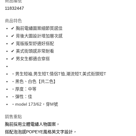
商品編號
超商取貨付款
11832447
LINE Pay
商品特色
Apple Pay
✔ 胸前電繡圖案細節質感佳
✔ 背後大圖設計增加層次感
街口支付
✔ 寬版版型舒適好搭配
悠遊付
✔ 美式街頭感非常耐看
✔ 男女生都適合穿搭
Google Pay
AFTEE先享後付
‧男生短袖,男生短T,情侶T恤,潮流短T,美式街頭短T
相關說明
‧黑色、白色【共二色】
【關於「AFTEE先享後付」】
‧厚度：中等
ATM付款
AFTEE先享後付是「在收到商品之後才付款」的支付方式。 讓您購物簡單
‧彈性：佳
便利好安心！
１．簡單：不需註冊會員、不需綁卡、不需儲值。
‧model 173/62，穿M號
運送方式
２．便利：只要手機號碼，簡訊認證，即可結帳。
３．安心：先確認商品／服務後，再付款。
全家付款取貨
銷售重點
每筆NT$80，滿NT$1,800(含以上)免運費
胸前採用立體電繡人物圖案，
【「AFTEE先享後付」結帳流程】
１．於結帳方式選擇「AFTEE先享後付」後，將跳轉至「AFTEE先享後付」
搭配泡泡感POPEYE風格英文字設計，
先付款後全家取貨
結帳頁面，進行簡訊認證並確認金額後，即可完成結帳。