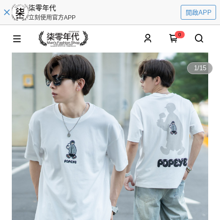
柒零年代
開啟APP
立刻使用官方APP
0
1
/
15