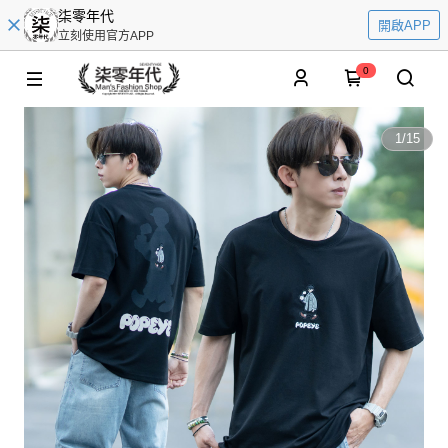
柒零年代
開啟APP
立刻使用官方APP
0
1
/
15