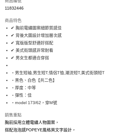
商品編號
超商取貨付款
11832446
LINE Pay
商品特色
Apple Pay
✔ 胸前電繡圖案細節質感佳
✔ 背後大圖設計增加層次感
街口支付
✔ 寬版版型舒適好搭配
悠遊付
✔ 美式街頭感非常耐看
✔ 男女生都適合穿搭
Google Pay
AFTEE先享後付
‧男生短袖,男生短T,情侶T恤,潮流短T,美式街頭短T
相關說明
‧黑色、白色【共二色】
【關於「AFTEE先享後付」】
‧厚度：中等
ATM付款
AFTEE先享後付是「在收到商品之後才付款」的支付方式。 讓您購物簡單
‧彈性：佳
便利好安心！
１．簡單：不需註冊會員、不需綁卡、不需儲值。
‧model 173/62，穿M號
運送方式
２．便利：只要手機號碼，簡訊認證，即可結帳。
３．安心：先確認商品／服務後，再付款。
全家付款取貨
銷售重點
每筆NT$80，滿NT$1,800(含以上)免運費
胸前採用立體電繡人物圖案，
【「AFTEE先享後付」結帳流程】
１．於結帳方式選擇「AFTEE先享後付」後，將跳轉至「AFTEE先享後付」
搭配泡泡感POPEYE風格英文字設計，
先付款後全家取貨
結帳頁面，進行簡訊認證並確認金額後，即可完成結帳。