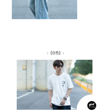
↓【白色】↓