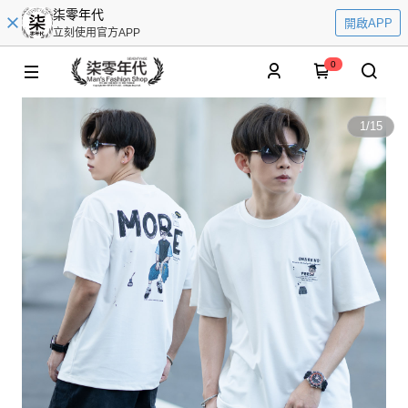
柒零年代
開啟APP
立刻使用官方APP
0
1
/
15