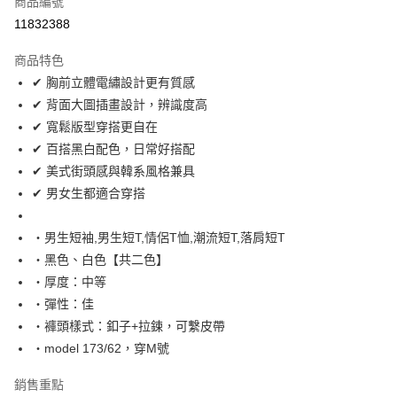
商品編號
超商取貨付款
11832388
LINE Pay
商品特色
Apple Pay
✔ 胸前立體電繡設計更有質感
✔ 背面大圖插畫設計，辨識度高
街口支付
✔ 寬鬆版型穿搭更自在
悠遊付
✔ 百搭黑白配色，日常好搭配
✔ 美式街頭感與韓系風格兼具
Google Pay
✔ 男女生都適合穿搭
AFTEE先享後付
相關說明
‧男生短袖,男生短T,情侶T恤,潮流短T,落肩短T
【關於「AFTEE先享後付」】
‧黑色、白色【共二色】
ATM付款
AFTEE先享後付是「在收到商品之後才付款」的支付方式。 讓您購物簡單
‧厚度：中等
便利好安心！
１．簡單：不需註冊會員、不需綁卡、不需儲值。
‧彈性：佳
運送方式
２．便利：只要手機號碼，簡訊認證，即可結帳。
‧褲頭樣式：釦子+拉鍊，可繫皮帶
３．安心：先確認商品／服務後，再付款。
全家付款取貨
‧model 173/62，穿M號
每筆NT$80，滿NT$1,800(含以上)免運費
【「AFTEE先享後付」結帳流程】
１．於結帳方式選擇「AFTEE先享後付」後，將跳轉至「AFTEE先享後付」
銷售重點
先付款後全家取貨
結帳頁面，進行簡訊認證並確認金額後，即可完成結帳。