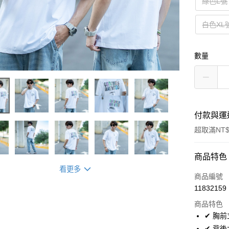
綠色L號
白色XL
數量
付款與運
超取滿NT$
付款方式
商品特色
看更多
信用卡一
商品編號
11832159
超商取貨
商品特色
LINE Pay
✔ 胸
✔ 背