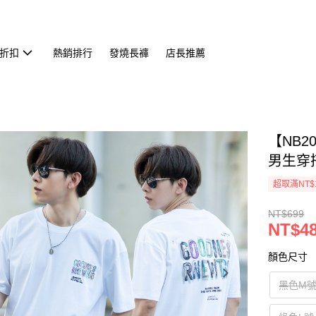
折扣
熱銷排行
發燒長褲
店長推薦
【NB2
男生穿搭
超取滿NT$
NT$699
NT$4
顏色尺寸
黑色M