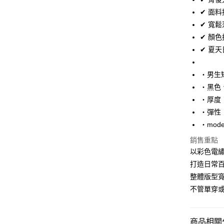
Apple Pay
✔ 面
街口支付
✔ 寬
✔ 顏
悠遊付
✔ 夏
Google Pa
‧男生短
AFTEE先
‧黑色
相關說明
【關於「A
‧厚度
ATM付款
AFTEE
‧彈性
便利好安
‧mode
１．簡單
２．便利
運送方式
銷售重點
３．安心
以彩色電
全家付款
【「AFT
打造日常
每筆NT$8
１．於結帳
整體版型
付」結帳
先付款後
２．訂單
不管單穿
３．收到繳
每筆NT$8
／ATM／
※ 請注意
7-11付款
商品相關分