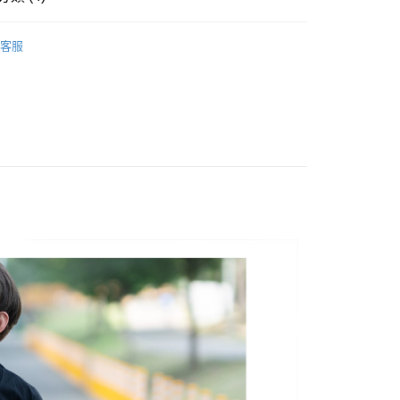
的店家。未經商家同意取消之訂單仍視為有效，需透過AFTEE
繳納相關費用。
0，滿NT$1,800(含以上)免運費
否成功請以「AFTEE先享後付 」之結帳頁面顯示為準，若有關於
客服
功／繳費後需取消欲退款等相關疑問，請聯繫「AFTEE先享後
-11取貨
推薦
援中心」
https://netprotections.freshdesk.com/support/home
0，滿NT$1,800(含以上)免運費
TOP 100
項】
恩沛科技股份有限公司提供之「AFTEE先享後付」服務完成之
品上架
依本服務之必要範圍內提供個人資料，並將交易相關給付款項請
20，滿NT$3,000(含以上)免運費
讓予恩沛科技股份有限公司。
個人資料處理事宜，請瀏覽以下網址：
ee.tw/terms/#terms3
年的使用者請事先徵得法定代理人或監護人之同意方可使用
E先享後付」，若未經同意申辦者引起之損失，本公司不負相關責
AFTEE先享後付」時，將依據個別帳號之用戶狀況，依本公司
核予不同之上限額度；若仍有額度不足之情形，本公司將視審查
用戶進行身份認證。
一人註冊多個帳號或使用他人資訊註冊。若發現惡意使用之情
科技股份有限公司將有權停止該用戶之使用額度並採取法律行