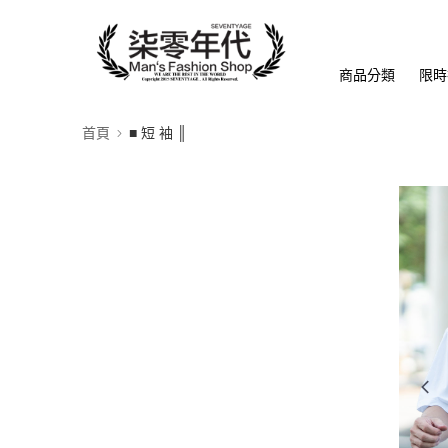
商品分類
限時
首頁
■ 短 袖 ║