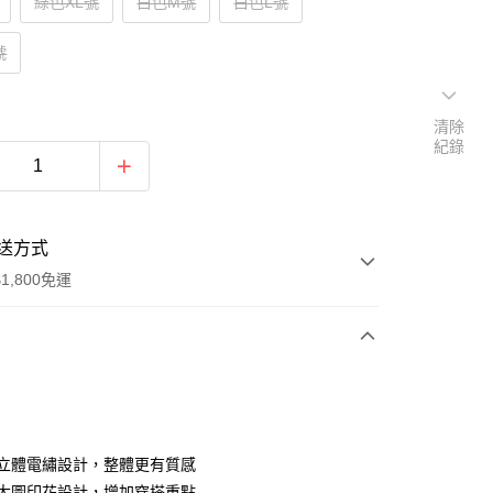
綠色XL號
白色M號
白色L號
號
清除
紀錄
送方式
1,800免運
次付款
付款
前立體電繡設計，整體更有質感
後大圖印花設計，增加穿搭重點