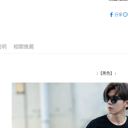
絡購買商品
先享後付
每筆NT$8
■ 短 袖 ║
※ 交易是
分享
是否繳費成
先付款後7
人氣商品
付客戶支
每筆NT$8
🏆 本週銷售
【注意事
宅配
１．透過由
07/06新
交易，需
每筆NT$1
說明
相關推薦
求債權轉
２．關於
https://aft
３．未成
「AFTE
任。
↓【黑色】↓
４．使用「
即時審查
結果請求
５．嚴禁
形，恩沛
動。