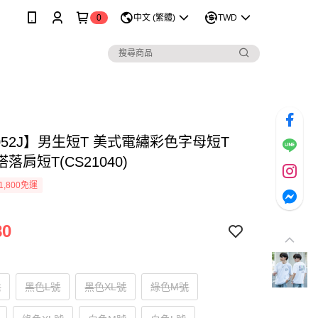
0
中文 (繁體)
TWD
052J】男生短T 美式電繡彩色字母短T
落肩短T(CS21040)
1,800免運
80
號
黑色L號
黑色XL號
綠色M號