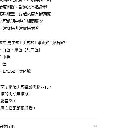
料挺度剛好，舒適又不貼身體
鬆落肩版型，穿起來更有街頭感
色搭配低調中帶有細節層次
天日常穿搭非常實搭耐看
y
袖,男生短T,美式短T,潮流短T,落肩短T
享後付
、白色、綠色【共三色】
FTEE先享後付」】
：中等
先享後付是「在收到商品之後才付款」的支付方式。 讓您購物簡單
：佳
心！
l 173/62，穿M號
：不需註冊會員、不需綁卡、不需儲值。
：只要手機號碼，簡訊認證，即可結帳。
：先確認商品／服務後，再付款。
繡文字搭配美式塗鴉風格印花，
取貨
EE先享後付」結帳流程】
百搭的街頭穿搭感。
0，滿NT$1,800(含以上)免運費
方式選擇「AFTEE先享後付」後，將跳轉至「AFTEE先享後
寬鬆自然，
頁面，進行簡訊認證並確認金額後，即可完成結帳。
全家取貨
成立數日內，您將收到繳費通知簡訊。
或層次搭配都很好看。
費通知簡訊後14天內，點擊此簡訊中的連結，可透過四大超商
0，滿NT$1,800(含以上)免運費
網路銀行／等多元方式進行付款，方視為交易完成。
：結帳手續完成當下不需立刻繳費，但若您需要取消訂單，請聯
取貨
類 (4)