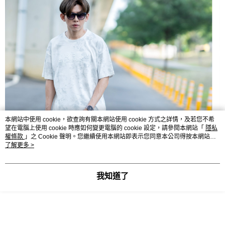
本網站中使用 cookie，欲查詢有關本網站使用 cookie 方式之詳情，及若您不希
望在電腦上使用 cookie 時應如何變更電腦的 cookie 設定，請參閱本網站「
隱私
權條款
」之 Cookie 聲明。您繼續使用本網站即表示您同意本公司得按本網站使
用條款之 Cookie 聲明使用 cookie。
了解更多 >
我知道了