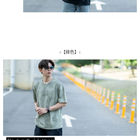
↓【綠色】↓