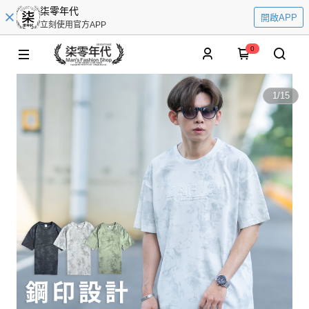
柒零年代
開啟APP
立刻使用官方APP
0
1
/
15