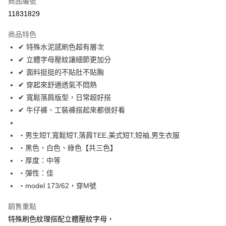
商品編號
超商取貨付款
11831829
LINE Pay
商品特色
Apple Pay
✔ 特殊水泥感刷色超有層次
✔ 立體字母壓紋讓細節更加分
街口支付
✔ 面料挺挺的不貼肚不貼胸
悠遊付
✔ 穿起來舒適透氣不悶熱
✔ 寬鬆落肩版型，日常超好搭
Google Pay
✔ 牛仔褲、工裝褲搭起來都很好看
AFTEE先享後付
相關說明
‧男生短T,寬鬆短T,落肩TEE,美式短T,短袖,男生衣服
【關於「AFTEE先享後付」】
‧黑色、白色、綠色【共三色】
ATM付款
AFTEE先享後付是「在收到商品之後才付款」的支付方式。 讓您購物簡單
‧厚度：中等
便利好安心！
１．簡單：不需註冊會員、不需綁卡、不需儲值。
‧彈性：佳
運送方式
２．便利：只要手機號碼，簡訊認證，即可結帳。
‧model 173/62，穿M號
３．安心：先確認商品／服務後，再付款。
全家付款取貨
每筆NT$80，滿NT$1,800(含以上)免運費
銷售重點
【「AFTEE先享後付」結帳流程】
１．於結帳方式選擇「AFTEE先享後付」後，將跳轉至「AFTEE先享後付」
特殊刷色紋理搭配立體壓紋字母，
先付款後全家取貨
結帳頁面，進行簡訊認證並確認金額後，即可完成結帳。