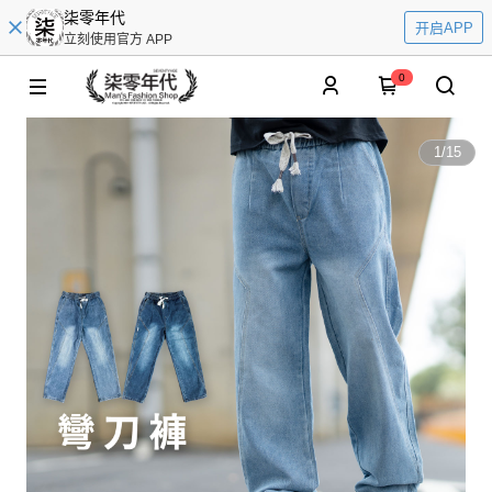
柒零年代
开启APP
立刻使用官方 APP
0
1
/
15