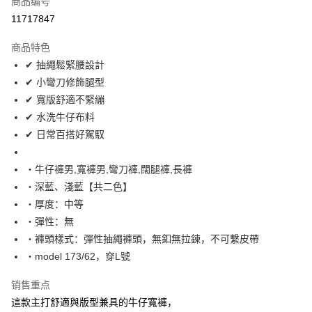
商品编号
超商取货付款
11717847
LINE Pay
商品特色
Apple Pay
✔ 抽繩鬆緊腰設計
✔ 小彎刀修飾腿型
街口支付
✔ 寬版舒適不緊繃
悠遊付
✔ 水洗牛仔布料
✔ 日常百搭好駕馭
Google Pay
AFTEE先享后付
‧牛仔褲男,寬褲男,彎刀褲,闊腿褲,長褲
相关说明
‧深藍、淺藍【共二色】
一、關於 AFTEE先享後付
‧厚度：中等
ATM付款
1. 於付款方式選擇AFTEE先享後付，將跳出AFTEE先享後付手機驗證視
‧彈性：無
窗。
2. 進行簡訊驗證之後，即可完成結帳手續。
‧褲頭樣式：彈性抽繩褲頭，無釦無拉鍊，不可繫皮帶
运送方式
3. 訂單確認後不需事先繳費，商品會配送至您的指定地址。
‧model 173/62，穿L號
4. 下訂完成後，您的手機會收到一封繳費通知簡訊，APP會員則會收到
全家付款取貨
AFTEE APP推播通知。
每笔NT$80，满NT$1,800(含以上)免运费
销售重点
5. 收到商品當下無需繳費，確認無誤後，請再利用繳費通知簡訊或AFTEE
APP於四大便利商店‧ATM/網銀等方式進行付款。
這款主打舒適與版型兼具的牛仔寬褲，
先付款後全家取貨