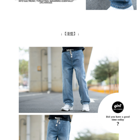
↓【淺藍】↓