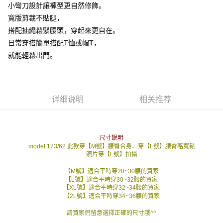
小彎刀設計讓褲型更自然修飾。
請留意繳費期限為 14 天。唯有下載 AFTEE App 成為 AFTEE 會員者方能享
每笔NT$80，满NT$1,800(含以上)免运费
有最長 45 天內付款之服務。
寬版剪裁不貼腿，
7-11付款取貨
搭配抽繩鬆緊腰頭，穿起來更自在。
繳費期限，為商家向您請款的時間，再加上使用AFTEE可延長的天數所計算
日常穿搭簡單搭配T恤或帽T，
每笔NT$80，满NT$1,800(含以上)免运费
出。使用AFTEE下訂可以延長您收到商品前的繳費天數，但無法保證一定能
夠在期限內收到商品(例如:預購商品或預計到貨時間較長者)。因此無論收到
就能輕鬆出門。
先付款後7-11取貨
商品與否，仍需要請您在AFTEE規定的時間內完成繳費。
每笔NT$80，满NT$1,800(含以上)免运费
二、付款限制
1. 初次使用 AFTEE 時，將依認證結果及本公司審查結果，核予每個人不同
宅配
之上限額度
详细说明
相关推荐
2. 結帳金額須大於NT$30
每笔NT$120，满NT$3,000(含以上)免运费
3. 目前僅支援台灣會員
三、聲明條款
尺寸說明
「AFTEE先享後付」(下稱本服務)乃由恩沛科技股份有限公司(下稱 AFTEE )
model 173/62 此款穿【M號】腰臀合身、穿【L號】腰臀略寬鬆
所提供，並由 AFTEE 向您收取款項。因使用本服務所須提供之個人資料(包
照片穿【L號】拍攝
含但不限於訂購人姓名、電話，收件人姓名、電話、收件地址)，將交付予
AFTEE 於本服務必要服務範圍內運用。關於 AFTEE 對於個人資料之蒐集、
【M號】適合平時穿28~30腰的買家
處理、利用，詳參 AFTEE 官網之『個人資料蒐集、處理及利用告知聲明』
【L號】適合平時穿30~32腰的買家
（
https://aftee.tw/privacypolicy/
）。
【XL號】適合平時穿32~34腰的買家
【2L號】適合平時穿34~36腰的買家
若款項超過繳費期限，將根據當次的金額加收年利率 16% 的逾期滯納金。
請買家們留意選擇正確的尺寸哦^^
未成年的使用者，請事先徵得法定代理人或監護人之同意方可使用
AFTEE。