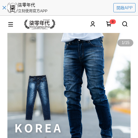
柒零年代
開啟APP
立刻使用官方APP
0
1
/
15