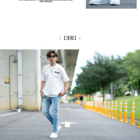
↓【淺藍】↓