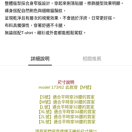
整體版型採合身窄版設計，穿起來俐落貼腿，修飾腿型效果明顯。
２．訂單成立數日內，您將收到繳費通知簡訊。
每筆NT$80，滿NT$1,800(含以上)免運費
３．收到繳費通知簡訊後14天內，點擊此簡訊中的連結，可透過四大超商／
褲身搭配自然刷色與細緻貓鬚紋，
ATM／網路銀行／等多元方式進行付款，方視為交易完成。
7-11付款取貨
呈現乾淨且有層次的視覺效果，不會過於浮誇，日常更好搭。
※ 請注意：結帳手續完成當下不需立刻繳費，但若您需要取消訂單，請聯絡
布料具備彈性，穿著舒適不卡腿，
每筆NT$80，滿NT$1,800(含以上)免運費
購買商品的店家。未經商家同意取消之訂單仍視為有效，需透過AFTEE先享
後付繳納相關費用。
無論搭配T-shirt、襯衫或外套都能輕鬆駕馭。
先付款後7-11取貨
※ 交易是否成功請以「AFTEE先享後付 」之結帳頁面顯示為準，若有關於
是否繳費成功／繳費後需取消欲退款等相關疑問，請聯繫「AFTEE先享後付
每筆NT$80，滿NT$1,800(含以上)免運費
客戶支援中心」
https://netprotections.freshdesk.com/support/home
宅配
【注意事項】
詳細說明
相關推薦
１．透過由恩沛科技股份有限公司提供之「AFTEE先享後付」服務完成之交
每筆NT$120，滿NT$3,000(含以上)免運費
易，需依本服務之必要範圍內提供個人資料，並將交易相關給付款項請求債
權轉讓予恩沛科技股份有限公司。
２．關於個人資料處理事宜，請瀏覽以下網址：
尺寸說明
https://aftee.tw/terms/#terms3
model 173/62 此款穿【M號】
３．未成年的使用者請事先徵得法定代理人或監護人之同意方可使用
「AFTEE先享後付」，若未經同意申辦者引起之損失，本公司不負相關責
【S號】適合平時穿28腰的買家
任。
【M號】適合平時穿30腰的買家
４．使用「AFTEE先享後付」時，將依據個別帳號之用戶狀況，依本公司即
【L號】適合平時穿32腰的買家
時審查核予不同之上限額度；若仍有額度不足之情形，本公司將視審查結果
【XL號】適合平時穿34腰的買家
請求用戶進行身份認證。
【2L號】適合平時穿36腰的買家
５．嚴禁一人註冊多個帳號或使用他人資訊註冊。若發現惡意使用之情形，
【3L號】適合平時穿38腰的買家
恩沛科技股份有限公司將有權停止該用戶之使用額度並採取法律行動。
請買家們留意選擇正確的尺寸哦^^