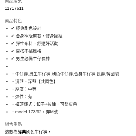
商品編號
超商取貨付款
11717611
LINE Pay
商品特色
Apple Pay
✔ 經典刷色設計
✔ 合身窄版剪裁，修身顯瘦
街口支付
✔ 彈性布料，舒適好活動
悠遊付
✔ 百搭不挑風格
✔ 男生必備牛仔長褲
Google Pay
AFTEE先享後付
‧牛仔褲,男生牛仔褲,刷色牛仔褲,合身牛仔褲,長褲,韓國製
相關說明
‧淺藍、深藍【共兩色】
【關於「AFTEE先享後付」】
‧厚度：中等
ATM付款
AFTEE先享後付是「在收到商品之後才付款」的支付方式。 讓您購物簡單
‧彈性：有
便利好安心！
１．簡單：不需註冊會員、不需綁卡、不需儲值。
‧褲頭樣式：釦子+拉鍊，可繫皮帶
運送方式
２．便利：只要手機號碼，簡訊認證，即可結帳。
‧model 173/62，穿M號
３．安心：先確認商品／服務後，再付款。
全家付款取貨
每筆NT$80，滿NT$1,800(含以上)免運費
銷售重點
【「AFTEE先享後付」結帳流程】
１．於結帳方式選擇「AFTEE先享後付」後，將跳轉至「AFTEE先享後付」
這款為經典刷色牛仔褲，
先付款後全家取貨
結帳頁面，進行簡訊認證並確認金額後，即可完成結帳。