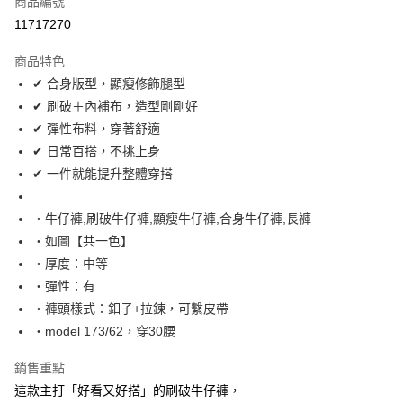
商品編號
超商取貨付款
11717270
LINE Pay
商品特色
Apple Pay
✔ 合身版型，顯瘦修飾腿型
✔ 刷破＋內補布，造型剛剛好
街口支付
✔ 彈性布料，穿著舒適
悠遊付
✔ 日常百搭，不挑上身
✔ 一件就能提升整體穿搭
Google Pay
AFTEE先享後付
‧牛仔褲,刷破牛仔褲,顯瘦牛仔褲,合身牛仔褲,長褲
相關說明
‧如圖【共一色】
【關於「AFTEE先享後付」】
‧厚度：中等
ATM付款
AFTEE先享後付是「在收到商品之後才付款」的支付方式。 讓您購物簡單
‧彈性：有
便利好安心！
１．簡單：不需註冊會員、不需綁卡、不需儲值。
‧褲頭樣式：釦子+拉鍊，可繫皮帶
運送方式
２．便利：只要手機號碼，簡訊認證，即可結帳。
‧model 173/62，穿30腰
３．安心：先確認商品／服務後，再付款。
全家付款取貨
每筆NT$80，滿NT$1,800(含以上)免運費
銷售重點
【「AFTEE先享後付」結帳流程】
１．於結帳方式選擇「AFTEE先享後付」後，將跳轉至「AFTEE先享後付」
這款主打「好看又好搭」的刷破牛仔褲，
先付款後全家取貨
結帳頁面，進行簡訊認證並確認金額後，即可完成結帳。