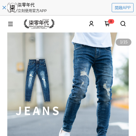
柒零年代
開啟APP
立刻使用官方APP
0
1
/
15