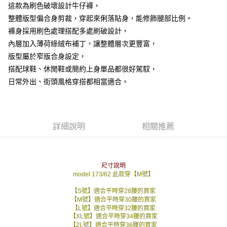
這款為刷色破壞設計牛仔褲，
２．訂單成立數日內，您將收到繳費通知簡訊。
每筆NT$80，滿NT$1,800(含以上)免運費
３．收到繳費通知簡訊後14天內，點擊此簡訊中的連結，可透過四大超商／
整體版型偏合身剪裁，穿起來俐落貼身，能修飾腿部比例。
ATM／網路銀行／等多元方式進行付款，方視為交易完成。
7-11付款取貨
褲身採用刷色處理搭配多處刷破設計，
※ 請注意：結帳手續完成當下不需立刻繳費，但若您需要取消訂單，請聯絡
內層加入薄荷綠絨布補丁，讓整體層次更豐富，
每筆NT$80，滿NT$1,800(含以上)免運費
購買商品的店家。未經商家同意取消之訂單仍視為有效，需透過AFTEE先享
後付繳納相關費用。
版型屬於窄版合身設定，
先付款後7-11取貨
※ 交易是否成功請以「AFTEE先享後付 」之結帳頁面顯示為準，若有關於
搭配球鞋、休閒鞋或簡約上身單品都很好駕馭，
是否繳費成功／繳費後需取消欲退款等相關疑問，請聯繫「AFTEE先享後付
每筆NT$80，滿NT$1,800(含以上)免運費
客戶支援中心」
https://netprotections.freshdesk.com/support/home
日常外出、街頭風格穿搭都相當適合。
宅配
【注意事項】
１．透過由恩沛科技股份有限公司提供之「AFTEE先享後付」服務完成之交
每筆NT$120，滿NT$3,000(含以上)免運費
易，需依本服務之必要範圍內提供個人資料，並將交易相關給付款項請求債
詳細說明
相關推薦
權轉讓予恩沛科技股份有限公司。
２．關於個人資料處理事宜，請瀏覽以下網址：
https://aftee.tw/terms/#terms3
３．未成年的使用者請事先徵得法定代理人或監護人之同意方可使用
「AFTEE先享後付」，若未經同意申辦者引起之損失，本公司不負相關責
尺寸說明
任。
model 173/62 此款穿【M號】
４．使用「AFTEE先享後付」時，將依據個別帳號之用戶狀況，依本公司即
時審查核予不同之上限額度；若仍有額度不足之情形，本公司將視審查結果
【S號】適合平時穿28腰的買家
請求用戶進行身份認證。
【M號】適合平時穿30腰的買家
【L號】適合平時穿32腰的買家
５．嚴禁一人註冊多個帳號或使用他人資訊註冊。若發現惡意使用之情形，
【XL號】適合平時穿34腰的買家
恩沛科技股份有限公司將有權停止該用戶之使用額度並採取法律行動。
【2L號】適合平時穿36腰的買家