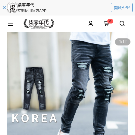
柒零年代
開啟APP
立刻使用官方APP
0
1
/
12