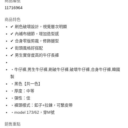
商品編號
超商取貨付款
11716964
LINE Pay
商品特色
Apple Pay
✔ 刷色破壞設計，視覺層次明顯
✔ 內補布細節，增加造型感
街口支付
✔ 合身窄版剪裁，修飾腿型
悠遊付
✔ 街頭風格好搭配
✔ 男生實穿度高的牛仔長褲
Google Pay
AFTEE先享後付
‧牛仔褲,男生牛仔褲,刷破牛仔褲,破壞牛仔褲,合身牛仔褲,韓國
相關說明
製
【關於「AFTEE先享後付」】
‧黑色【共一色】
ATM付款
AFTEE先享後付是「在收到商品之後才付款」的支付方式。 讓您購物簡單
‧厚度：中等
便利好安心！
１．簡單：不需註冊會員、不需綁卡、不需儲值。
‧彈性：佳
運送方式
２．便利：只要手機號碼，簡訊認證，即可結帳。
‧褲頭樣式：釦子+拉鍊，可繫皮帶
３．安心：先確認商品／服務後，再付款。
全家付款取貨
‧model 173/62，穿M號
每筆NT$80，滿NT$1,800(含以上)免運費
【「AFTEE先享後付」結帳流程】
１．於結帳方式選擇「AFTEE先享後付」後，將跳轉至「AFTEE先享後付」
銷售重點
先付款後全家取貨
結帳頁面，進行簡訊認證並確認金額後，即可完成結帳。