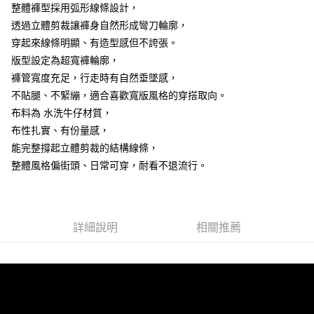
整體褲型採用弧形線條設計，
２．訂單成立數日內，您將收到繳費通知簡訊。
每筆NT$80，滿NT$1,800(含以上)免運費
３．收到繳費通知簡訊後14天內，點擊此簡訊中的連結，可透過四大超商／
透過立體剪裁讓褲身自然形成彎刀輪廓，
ATM／網路銀行／等多元方式進行付款，方視為交易完成。
7-11付款取貨
穿起來線條明顯、有造型感但不誇張。
※ 請注意：結帳手續完成當下不需立刻繳費，但若您需要取消訂單，請聯絡
版型設定為超寬褲輪廓，
每筆NT$80，滿NT$1,800(含以上)免運費
購買商品的店家。未經商家同意取消之訂單仍視為有效，需透過AFTEE先享
後付繳納相關費用。
褲管寬度充足，行走時有自然垂墜感，
先付款後7-11取貨
※ 交易是否成功請以「AFTEE先享後付 」之結帳頁面顯示為準，若有關於
不貼腿、不緊繃，適合喜歡寬版風格的穿搭取向。
是否繳費成功／繳費後需取消欲退款等相關疑問，請聯繫「AFTEE先享後付
每筆NT$80，滿NT$1,800(含以上)免運費
客戶支援中心」
https://netprotections.freshdesk.com/support/home
布料為 水洗牛仔材質，
布性扎實、有份量感，
宅配
【注意事項】
能完整撐起立體剪裁的結構線條，
１．透過由恩沛科技股份有限公司提供之「AFTEE先享後付」服務完成之交
每筆NT$120，滿NT$3,000(含以上)免運費
易，需依本服務之必要範圍內提供個人資料，並將交易相關給付款項請求債
整體風格偏街頭、日常可穿，耐看不退流行。
權轉讓予恩沛科技股份有限公司。
２．關於個人資料處理事宜，請瀏覽以下網址：
https://aftee.tw/terms/#terms3
３．未成年的使用者請事先徵得法定代理人或監護人之同意方可使用
「AFTEE先享後付」，若未經同意申辦者引起之損失，本公司不負相關責
詳細說明
相關推薦
任。
４．使用「AFTEE先享後付」時，將依據個別帳號之用戶狀況，依本公司即
時審查核予不同之上限額度；若仍有額度不足之情形，本公司將視審查結果
請求用戶進行身份認證。
５．嚴禁一人註冊多個帳號或使用他人資訊註冊。若發現惡意使用之情形，
恩沛科技股份有限公司將有權停止該用戶之使用額度並採取法律行動。