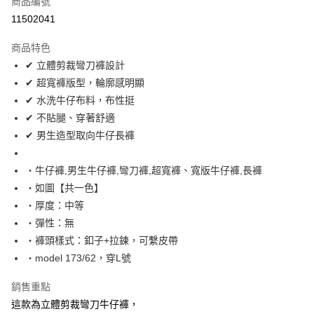
商品編號
超商取貨付款
11502041
LINE Pay
商品特色
Apple Pay
✔ 立體剪裁彎刀褲設計
✔ 超寬褲版型，輪廓感明顯
街口支付
✔ 水洗牛仔布料，布性挺
悠遊付
✔ 不貼腿、穿著舒適
✔ 男生造型取向牛仔長褲
Google Pay
AFTEE先享後付
‧牛仔褲,男生牛仔褲,彎刀褲,超寬褲、寬版牛仔褲,長褲
相關說明
‧如圖【共一色】
【關於「AFTEE先享後付」】
‧厚度：中等
ATM付款
AFTEE先享後付是「在收到商品之後才付款」的支付方式。 讓您購物簡單
‧彈性：無
便利好安心！
１．簡單：不需註冊會員、不需綁卡、不需儲值。
‧褲頭樣式：釦子+拉鍊，可繫皮帶
運送方式
２．便利：只要手機號碼，簡訊認證，即可結帳。
‧model 173/62，穿L號
３．安心：先確認商品／服務後，再付款。
全家付款取貨
每筆NT$80，滿NT$1,800(含以上)免運費
銷售重點
【「AFTEE先享後付」結帳流程】
１．於結帳方式選擇「AFTEE先享後付」後，將跳轉至「AFTEE先享後付」
這款為立體剪裁彎刀牛仔褲，
先付款後全家取貨
結帳頁面，進行簡訊認證並確認金額後，即可完成結帳。