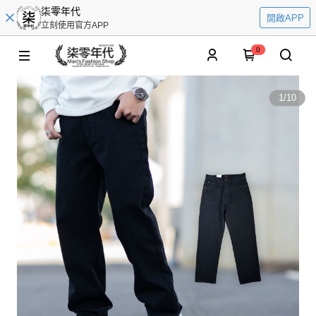
柒零年代
開啟APP
立刻使用官方APP
0
1
/
10