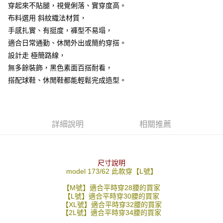
穿起來不貼腿，視覺俐落、實穿度高。
２．訂單成立數日內，您將收到繳費通知簡訊。
每筆NT$80，滿NT$1,800(含以上)免運費
３．收到繳費通知簡訊後14天內，點擊此簡訊中的連結，可透過四大超商／
布料選用 斜紋織法材質，
ATM／網路銀行／等多元方式進行付款，方視為交易完成。
7-11付款取貨
手感扎實、有挺度，褲型不易塌，
※ 請注意：結帳手續完成當下不需立刻繳費，但若您需要取消訂單，請聯絡
適合日常通勤、休閒外出或簡約穿搭。
每筆NT$80，滿NT$1,800(含以上)免運費
購買商品的店家。未經商家同意取消之訂單仍視為有效，需透過AFTEE先享
後付繳納相關費用。
設計走 極簡路線，
先付款後7-11取貨
※ 交易是否成功請以「AFTEE先享後付 」之結帳頁面顯示為準，若有關於
無多餘裝飾，黑色素面百搭耐看，
是否繳費成功／繳費後需取消欲退款等相關疑問，請聯繫「AFTEE先享後付
每筆NT$80，滿NT$1,800(含以上)免運費
客戶支援中心」
https://netprotections.freshdesk.com/support/home
搭配球鞋、休閒鞋都能輕鬆完成造型。
宅配
【注意事項】
１．透過由恩沛科技股份有限公司提供之「AFTEE先享後付」服務完成之交
每筆NT$120，滿NT$3,000(含以上)免運費
易，需依本服務之必要範圍內提供個人資料，並將交易相關給付款項請求債
詳細說明
相關推薦
權轉讓予恩沛科技股份有限公司。
２．關於個人資料處理事宜，請瀏覽以下網址：
https://aftee.tw/terms/#terms3
３．未成年的使用者請事先徵得法定代理人或監護人之同意方可使用
「AFTEE先享後付」，若未經同意申辦者引起之損失，本公司不負相關責
尺寸說明
任。
model 173/62 此款穿【L號】
４．使用「AFTEE先享後付」時，將依據個別帳號之用戶狀況，依本公司即
時審查核予不同之上限額度；若仍有額度不足之情形，本公司將視審查結果
【M號】適合平時穿28腰的買家
【L號】適合平時穿30腰的買家
請求用戶進行身份認證。
【XL號】適合平時穿32腰的買家
５．嚴禁一人註冊多個帳號或使用他人資訊註冊。若發現惡意使用之情形，
【2L號】適合平時穿34腰的買家
恩沛科技股份有限公司將有權停止該用戶之使用額度並採取法律行動。