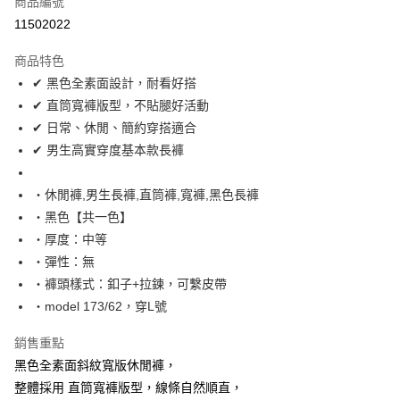
商品編號
超商取貨付款
11502022
LINE Pay
商品特色
Apple Pay
✔ 黑色全素面設計，耐看好搭
✔ 直筒寬褲版型，不貼腿好活動
街口支付
✔ 日常、休閒、簡約穿搭適合
悠遊付
✔ 男生高實穿度基本款長褲
Google Pay
‧休閒褲,男生長褲,直筒褲,寬褲,黑色長褲
AFTEE先享後付
‧黑色【共一色】
相關說明
‧厚度：中等
【關於「AFTEE先享後付」】
‧彈性：無
ATM付款
AFTEE先享後付是「在收到商品之後才付款」的支付方式。 讓您購物簡單
‧褲頭樣式：釦子+拉鍊，可繫皮帶
便利好安心！
１．簡單：不需註冊會員、不需綁卡、不需儲值。
‧model 173/62，穿L號
運送方式
２．便利：只要手機號碼，簡訊認證，即可結帳。
３．安心：先確認商品／服務後，再付款。
全家付款取貨
銷售重點
每筆NT$80，滿NT$1,800(含以上)免運費
黑色全素面斜紋寬版休閒褲，
【「AFTEE先享後付」結帳流程】
１．於結帳方式選擇「AFTEE先享後付」後，將跳轉至「AFTEE先享後付」
整體採用 直筒寬褲版型，線條自然順直，
先付款後全家取貨
結帳頁面，進行簡訊認證並確認金額後，即可完成結帳。