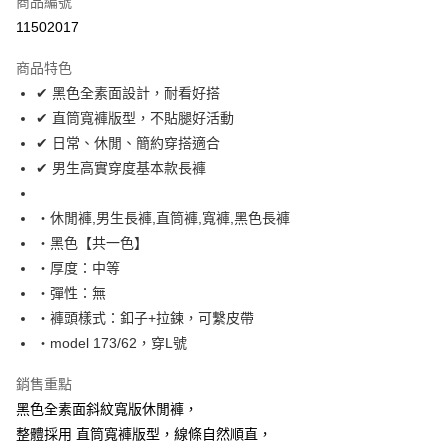
商品編號
超商取貨付款
11502017
LINE Pay
商品特色
Apple Pay
✔ 黑色全素面設計，耐看好搭
✔ 直筒寬褲版型，不貼腿好活動
街口支付
✔ 日常、休閒、簡約穿搭適合
悠遊付
✔ 男生高實穿度基本款長褲
Google Pay
‧休閒褲,男生長褲,直筒褲,寬褲,黑色長褲
AFTEE先享後付
‧黑色【共一色】
相關說明
‧厚度：中等
【關於「AFTEE先享後付」】
‧彈性：無
ATM付款
AFTEE先享後付是「在收到商品之後才付款」的支付方式。 讓您購物簡單
‧褲頭樣式：釦子+拉鍊，可繫皮帶
便利好安心！
１．簡單：不需註冊會員、不需綁卡、不需儲值。
‧model 173/62，穿L號
運送方式
２．便利：只要手機號碼，簡訊認證，即可結帳。
３．安心：先確認商品／服務後，再付款。
全家付款取貨
銷售重點
每筆NT$80，滿NT$1,800(含以上)免運費
黑色全素面斜紋寬版休閒褲，
【「AFTEE先享後付」結帳流程】
１．於結帳方式選擇「AFTEE先享後付」後，將跳轉至「AFTEE先享後付」
整體採用 直筒寬褲版型，線條自然順直，
先付款後全家取貨
結帳頁面，進行簡訊認證並確認金額後，即可完成結帳。