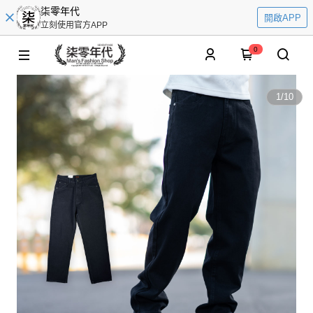
柒零年代
開啟APP
立刻使用官方APP
0
1
/
10