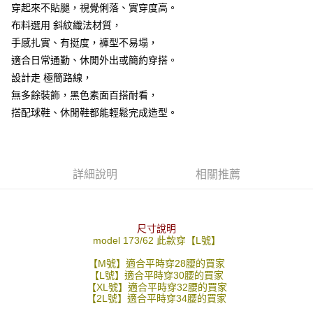
穿起來不貼腿，視覺俐落、實穿度高。
２．訂單成立數日內，您將收到繳費通知簡訊。
每筆NT$80，滿NT$1,800(含以上)免運費
３．收到繳費通知簡訊後14天內，點擊此簡訊中的連結，可透過四大超商／
布料選用 斜紋織法材質，
ATM／網路銀行／等多元方式進行付款，方視為交易完成。
7-11付款取貨
手感扎實、有挺度，褲型不易塌，
※ 請注意：結帳手續完成當下不需立刻繳費，但若您需要取消訂單，請聯絡
適合日常通勤、休閒外出或簡約穿搭。
每筆NT$80，滿NT$1,800(含以上)免運費
購買商品的店家。未經商家同意取消之訂單仍視為有效，需透過AFTEE先享
後付繳納相關費用。
設計走 極簡路線，
先付款後7-11取貨
※ 交易是否成功請以「AFTEE先享後付 」之結帳頁面顯示為準，若有關於
無多餘裝飾，黑色素面百搭耐看，
是否繳費成功／繳費後需取消欲退款等相關疑問，請聯繫「AFTEE先享後付
每筆NT$80，滿NT$1,800(含以上)免運費
客戶支援中心」
https://netprotections.freshdesk.com/support/home
搭配球鞋、休閒鞋都能輕鬆完成造型。
宅配
【注意事項】
１．透過由恩沛科技股份有限公司提供之「AFTEE先享後付」服務完成之交
每筆NT$120，滿NT$3,000(含以上)免運費
易，需依本服務之必要範圍內提供個人資料，並將交易相關給付款項請求債
詳細說明
相關推薦
權轉讓予恩沛科技股份有限公司。
２．關於個人資料處理事宜，請瀏覽以下網址：
https://aftee.tw/terms/#terms3
３．未成年的使用者請事先徵得法定代理人或監護人之同意方可使用
「AFTEE先享後付」，若未經同意申辦者引起之損失，本公司不負相關責
尺寸說明
任。
model 173/62 此款穿【L號】
４．使用「AFTEE先享後付」時，將依據個別帳號之用戶狀況，依本公司即
時審查核予不同之上限額度；若仍有額度不足之情形，本公司將視審查結果
【M號】適合平時穿28腰的買家
【L號】適合平時穿30腰的買家
請求用戶進行身份認證。
【XL號】適合平時穿32腰的買家
５．嚴禁一人註冊多個帳號或使用他人資訊註冊。若發現惡意使用之情形，
【2L號】適合平時穿34腰的買家
恩沛科技股份有限公司將有權停止該用戶之使用額度並採取法律行動。