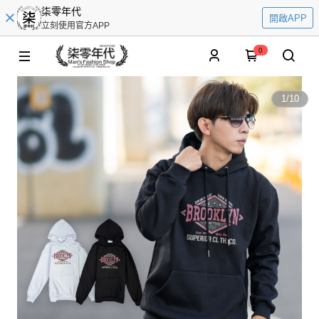
柒零年代
開啟APP
立刻使用官方APP
0
1
/
10