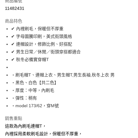
商品編號
超商取貨付款
11482431
LINE Pay
商品特色
Apple Pay
✔ 內裡刷毛，保暖但不厚重
✔ 字母圖騰印刷，美式街頭風格
街口支付
✔ 連帽設計，修飾比例、好搭配
悠遊付
✔ 男生日常／休閒／街頭穿搭都適合
✔ 秋冬必備實穿帽T
Google Pay
AFTEE先享後付
‧刷毛帽T、連帽上衣、男生帽T,男生長袖,秋冬上衣 男
相關說明
‧黑色、白色【共二色】
【關於「AFTEE先享後付」】
‧厚度：中等，內刷毛
ATM付款
AFTEE先享後付是「在收到商品之後才付款」的支付方式。 讓您購物簡單
‧彈性：稍有
便利好安心！
１．簡單：不需註冊會員、不需綁卡、不需儲值。
‧model 173/62，穿M號
運送方式
２．便利：只要手機號碼，簡訊認證，即可結帳。
３．安心：先確認商品／服務後，再付款。
全家付款取貨
銷售重點
每筆NT$80，滿NT$1,800(含以上)免運費
這款為內刷毛連帽T，
【「AFTEE先享後付」結帳流程】
１．於結帳方式選擇「AFTEE先享後付」後，將跳轉至「AFTEE先享後付」
內裡採用柔軟刷毛設計，保暖但不厚重，
先付款後全家取貨
結帳頁面，進行簡訊認證並確認金額後，即可完成結帳。