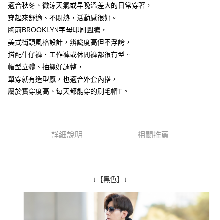
適合秋冬、微涼天氣或早晚溫差大的日常穿著，
２．訂單成立數日內，您將收到繳費通知簡訊。
每筆NT$80，滿NT$1,800(含以上)免運費
３．收到繳費通知簡訊後14天內，點擊此簡訊中的連結，可透過四大超商／
穿起來舒適、不悶熱，活動感很好。
ATM／網路銀行／等多元方式進行付款，方視為交易完成。
7-11付款取貨
胸前BROOKLYN字母印刷圖騰，
※ 請注意：結帳手續完成當下不需立刻繳費，但若您需要取消訂單，請聯絡
美式街頭風格設計，辨識度高但不浮誇，
每筆NT$80，滿NT$1,800(含以上)免運費
購買商品的店家。未經商家同意取消之訂單仍視為有效，需透過AFTEE先享
後付繳納相關費用。
搭配牛仔褲、工作褲或休閒褲都很有型。
先付款後7-11取貨
※ 交易是否成功請以「AFTEE先享後付 」之結帳頁面顯示為準，若有關於
帽型立體、抽繩好調整，
是否繳費成功／繳費後需取消欲退款等相關疑問，請聯繫「AFTEE先享後付
每筆NT$80，滿NT$1,800(含以上)免運費
客戶支援中心」
https://netprotections.freshdesk.com/support/home
單穿就有造型感，也適合外套內搭，
屬於實穿度高、每天都能穿的刷毛帽T。
宅配
【注意事項】
１．透過由恩沛科技股份有限公司提供之「AFTEE先享後付」服務完成之交
每筆NT$120，滿NT$3,000(含以上)免運費
易，需依本服務之必要範圍內提供個人資料，並將交易相關給付款項請求債
權轉讓予恩沛科技股份有限公司。
２．關於個人資料處理事宜，請瀏覽以下網址：
詳細說明
相關推薦
https://aftee.tw/terms/#terms3
３．未成年的使用者請事先徵得法定代理人或監護人之同意方可使用
「AFTEE先享後付」，若未經同意申辦者引起之損失，本公司不負相關責
任。
４．使用「AFTEE先享後付」時，將依據個別帳號之用戶狀況，依本公司即
↓【黑色】↓
時審查核予不同之上限額度；若仍有額度不足之情形，本公司將視審查結果
請求用戶進行身份認證。
５．嚴禁一人註冊多個帳號或使用他人資訊註冊。若發現惡意使用之情形，
恩沛科技股份有限公司將有權停止該用戶之使用額度並採取法律行動。