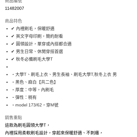
商品編號
超商取貨付款
11482007
LINE Pay
商品特色
Apple Pay
✔ 內裡刷毛，保暖舒適
✔ 英文字母印刷，簡約耐看
街口支付
✔ 圓領設計，單穿或內搭都合適
悠遊付
✔ 男生日常、休閒穿搭首選
✔ 秋冬必備刷毛大學T
Google Pay
AFTEE先享後付
‧大學T、刷毛上衣、男生長袖、刷毛大學T,秋冬上衣 男
相關說明
‧黑色、麻白【共二色】
【關於「AFTEE先享後付」】
‧厚度：中等，內刷毛
ATM付款
AFTEE先享後付是「在收到商品之後才付款」的支付方式。 讓您購物簡單
‧彈性：稍有
便利好安心！
１．簡單：不需註冊會員、不需綁卡、不需儲值。
‧model 173/62，穿M號
運送方式
２．便利：只要手機號碼，簡訊認證，即可結帳。
３．安心：先確認商品／服務後，再付款。
全家付款取貨
銷售重點
每筆NT$80，滿NT$1,800(含以上)免運費
這款為刷毛圓領大學T，
【「AFTEE先享後付」結帳流程】
１．於結帳方式選擇「AFTEE先享後付」後，將跳轉至「AFTEE先享後付」
內裡採用柔軟刷毛設計，穿起來保暖舒適、不刺癢，
先付款後全家取貨
結帳頁面，進行簡訊認證並確認金額後，即可完成結帳。