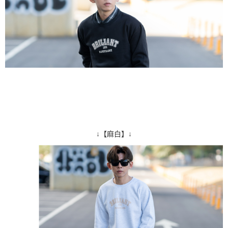
↓【麻白】↓