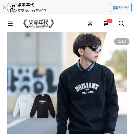
柒零年代
開啟APP
立刻使用官方APP
0
1
/
10