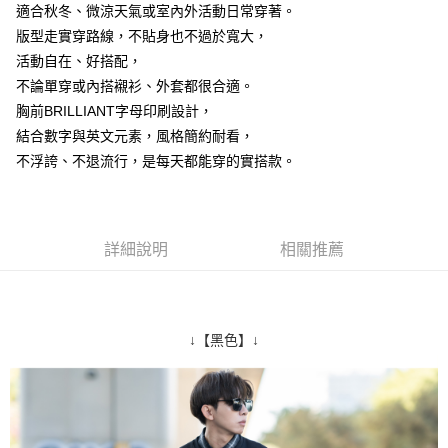
適合秋冬、微涼天氣或室內外活動日常穿著。
２．訂單成立數日內，您將收到繳費通知簡訊。
每筆NT$80，滿NT$1,800(含以上)免運費
３．收到繳費通知簡訊後14天內，點擊此簡訊中的連結，可透過四大超商／
版型走實穿路線，不貼身也不過於寬大，
ATM／網路銀行／等多元方式進行付款，方視為交易完成。
7-11付款取貨
活動自在、好搭配，
※ 請注意：結帳手續完成當下不需立刻繳費，但若您需要取消訂單，請聯絡
不論單穿或內搭襯衫、外套都很合適。
每筆NT$80，滿NT$1,800(含以上)免運費
購買商品的店家。未經商家同意取消之訂單仍視為有效，需透過AFTEE先享
後付繳納相關費用。
胸前BRILLIANT字母印刷設計，
先付款後7-11取貨
※ 交易是否成功請以「AFTEE先享後付 」之結帳頁面顯示為準，若有關於
結合數字與英文元素，風格簡約耐看，
是否繳費成功／繳費後需取消欲退款等相關疑問，請聯繫「AFTEE先享後付
每筆NT$80，滿NT$1,800(含以上)免運費
客戶支援中心」
https://netprotections.freshdesk.com/support/home
不浮誇、不退流行，是每天都能穿的實搭款。
宅配
【注意事項】
１．透過由恩沛科技股份有限公司提供之「AFTEE先享後付」服務完成之交
每筆NT$120，滿NT$3,000(含以上)免運費
易，需依本服務之必要範圍內提供個人資料，並將交易相關給付款項請求債
詳細說明
相關推薦
權轉讓予恩沛科技股份有限公司。
２．關於個人資料處理事宜，請瀏覽以下網址：
https://aftee.tw/terms/#terms3
３．未成年的使用者請事先徵得法定代理人或監護人之同意方可使用
「AFTEE先享後付」，若未經同意申辦者引起之損失，本公司不負相關責
↓【黑色】↓
任。
４．使用「AFTEE先享後付」時，將依據個別帳號之用戶狀況，依本公司即
時審查核予不同之上限額度；若仍有額度不足之情形，本公司將視審查結果
請求用戶進行身份認證。
５．嚴禁一人註冊多個帳號或使用他人資訊註冊。若發現惡意使用之情形，
恩沛科技股份有限公司將有權停止該用戶之使用額度並採取法律行動。