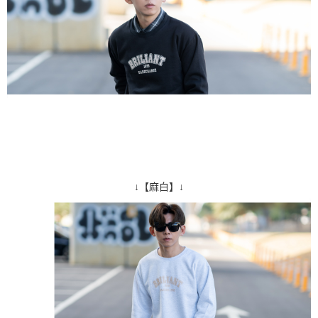
↓【麻白】↓