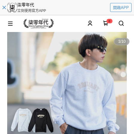
柒零年代
開啟APP
立刻使用官方APP
0
1
/
10