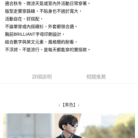
適合秋冬、微涼天氣或室內外活動日常穿著。
２．訂單成立數日內，您將收到繳費通知簡訊。
每筆NT$80，滿NT$1,800(含以上)免運費
３．收到繳費通知簡訊後14天內，點擊此簡訊中的連結，可透過四大超商／
版型走實穿路線，不貼身也不過於寬大，
ATM／網路銀行／等多元方式進行付款，方視為交易完成。
7-11付款取貨
活動自在、好搭配，
※ 請注意：結帳手續完成當下不需立刻繳費，但若您需要取消訂單，請聯絡
不論單穿或內搭襯衫、外套都很合適。
每筆NT$80，滿NT$1,800(含以上)免運費
購買商品的店家。未經商家同意取消之訂單仍視為有效，需透過AFTEE先享
後付繳納相關費用。
胸前BRILLIANT字母印刷設計，
先付款後7-11取貨
※ 交易是否成功請以「AFTEE先享後付 」之結帳頁面顯示為準，若有關於
結合數字與英文元素，風格簡約耐看，
是否繳費成功／繳費後需取消欲退款等相關疑問，請聯繫「AFTEE先享後付
每筆NT$80，滿NT$1,800(含以上)免運費
客戶支援中心」
https://netprotections.freshdesk.com/support/home
不浮誇、不退流行，是每天都能穿的實搭款。
宅配
【注意事項】
１．透過由恩沛科技股份有限公司提供之「AFTEE先享後付」服務完成之交
每筆NT$120，滿NT$3,000(含以上)免運費
易，需依本服務之必要範圍內提供個人資料，並將交易相關給付款項請求債
詳細說明
相關推薦
權轉讓予恩沛科技股份有限公司。
２．關於個人資料處理事宜，請瀏覽以下網址：
https://aftee.tw/terms/#terms3
３．未成年的使用者請事先徵得法定代理人或監護人之同意方可使用
「AFTEE先享後付」，若未經同意申辦者引起之損失，本公司不負相關責
↓【黑色】↓
任。
４．使用「AFTEE先享後付」時，將依據個別帳號之用戶狀況，依本公司即
時審查核予不同之上限額度；若仍有額度不足之情形，本公司將視審查結果
請求用戶進行身份認證。
５．嚴禁一人註冊多個帳號或使用他人資訊註冊。若發現惡意使用之情形，
恩沛科技股份有限公司將有權停止該用戶之使用額度並採取法律行動。