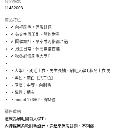
商品編號
超商取貨付款
11482003
LINE Pay
商品特色
Apple Pay
✔ 內裡刷毛，保暖舒適
✔ 英文字母印刷，簡約耐看
街口支付
✔ 圓領設計，單穿或內搭都合適
悠遊付
✔ 男生日常、休閒穿搭首選
✔ 秋冬必備刷毛大學T
Google Pay
AFTEE先享後付
‧大學T、刷毛上衣、男生長袖、刷毛大學T,秋冬上衣 男
相關說明
‧黑色、麻白【共二色】
【關於「AFTEE先享後付」】
‧厚度：中等，內刷毛
ATM付款
AFTEE先享後付是「在收到商品之後才付款」的支付方式。 讓您購物簡單
‧彈性：稍有
便利好安心！
１．簡單：不需註冊會員、不需綁卡、不需儲值。
‧model 173/62，穿M號
運送方式
２．便利：只要手機號碼，簡訊認證，即可結帳。
３．安心：先確認商品／服務後，再付款。
全家付款取貨
銷售重點
每筆NT$80，滿NT$1,800(含以上)免運費
這款為刷毛圓領大學T，
【「AFTEE先享後付」結帳流程】
１．於結帳方式選擇「AFTEE先享後付」後，將跳轉至「AFTEE先享後付」
內裡採用柔軟刷毛設計，穿起來保暖舒適、不刺癢，
先付款後全家取貨
結帳頁面，進行簡訊認證並確認金額後，即可完成結帳。