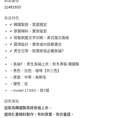
商品編號
超商取貨付款
11481933
LINE Pay
商品特色
Apple Pay
✔ 韓國製造，質感穩定
✔ 厚實棉料，實穿版型
街口支付
✔ 斑駁刷舊文字印刷，美式復古風格
悠遊付
✔ 圓領設計，單穿或內搭都適合
✔ 男生日常、街頭穿搭必備長袖T
Google Pay
AFTEE先享後付
‧長袖T、男生長袖上衣、秋冬男裝,韓國製
相關說明
‧黑色、白色、咖啡【共三色】
【關於「AFTEE先享後付」】
‧厚度：中等，無刷毛
ATM付款
AFTEE先享後付是「在收到商品之後才付款」的支付方式。 讓您購物簡單
‧彈性：佳
便利好安心！
１．簡單：不需註冊會員、不需綁卡、不需儲值。
‧model 173/62，穿2號
運送方式
２．便利：只要手機號碼，簡訊認證，即可結帳。
３．安心：先確認商品／服務後，再付款。
全家付款取貨
銷售重點
每筆NT$80，滿NT$1,800(含以上)免運費
這款為韓國製高磅長袖上衣，
【「AFTEE先享後付」結帳流程】
１．於結帳方式選擇「AFTEE先享後付」後，將跳轉至「AFTEE先享後付」
選用扎實棉料製作，布料厚實、有份量感，
先付款後全家取貨
結帳頁面，進行簡訊認證並確認金額後，即可完成結帳。