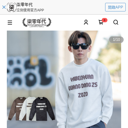
柒零年代
開啟APP
立刻使用官方APP
0
1
/
10