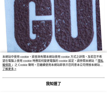
本網站中使用 cookie，欲查詢有關本網站使用 cookie 方式之詳情，及若您不希
望在電腦上使用 cookie 時應如何變更電腦的 cookie 設定，請參閱本網站「
隱私
權條款
」之 Cookie 聲明。您繼續使用本網站即表示您同意本公司得按本網站使
用條款之 Cookie 聲明使用 cookie。
了解更多 >
我知道了