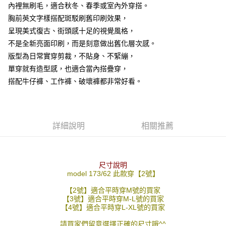
內裡無刷毛，適合秋冬、春季或室內外穿搭。
２．訂單成立數日內，您將收到繳費通知簡訊。
每筆NT$80，滿NT$1,800(含以上)免運費
３．收到繳費通知簡訊後14天內，點擊此簡訊中的連結，可透過四大超商／
胸前英文字樣搭配斑駁刷舊印刷效果，
ATM／網路銀行／等多元方式進行付款，方視為交易完成。
7-11付款取貨
呈現美式復古、街頭感十足的視覺風格，
※ 請注意：結帳手續完成當下不需立刻繳費，但若您需要取消訂單，請聯絡
不是全新亮面印刷，而是刻意做出舊化層次感。
每筆NT$80，滿NT$1,800(含以上)免運費
購買商品的店家。未經商家同意取消之訂單仍視為有效，需透過AFTEE先享
後付繳納相關費用。
版型為日常實穿剪裁，不貼身、不緊繃，
先付款後7-11取貨
※ 交易是否成功請以「AFTEE先享後付 」之結帳頁面顯示為準，若有關於
單穿就有造型感，也適合當內搭疊穿，
是否繳費成功／繳費後需取消欲退款等相關疑問，請聯繫「AFTEE先享後付
每筆NT$80，滿NT$1,800(含以上)免運費
客戶支援中心」
https://netprotections.freshdesk.com/support/home
搭配牛仔褲、工作褲、破壞褲都非常好看。
宅配
【注意事項】
１．透過由恩沛科技股份有限公司提供之「AFTEE先享後付」服務完成之交
每筆NT$120，滿NT$3,000(含以上)免運費
易，需依本服務之必要範圍內提供個人資料，並將交易相關給付款項請求債
詳細說明
相關推薦
權轉讓予恩沛科技股份有限公司。
２．關於個人資料處理事宜，請瀏覽以下網址：
https://aftee.tw/terms/#terms3
３．未成年的使用者請事先徵得法定代理人或監護人之同意方可使用
「AFTEE先享後付」，若未經同意申辦者引起之損失，本公司不負相關責
尺寸說明
任。
model 173/62 此款穿【2號】
４．使用「AFTEE先享後付」時，將依據個別帳號之用戶狀況，依本公司即
時審查核予不同之上限額度；若仍有額度不足之情形，本公司將視審查結果
【2號】適合平時穿M號的買家
【3號】適合平時穿M-L號的買家
請求用戶進行身份認證。
【4號】適合平時穿L-XL號的買家
５．嚴禁一人註冊多個帳號或使用他人資訊註冊。若發現惡意使用之情形，
恩沛科技股份有限公司將有權停止該用戶之使用額度並採取法律行動。
請買家們留意選擇正確的尺寸哦^^