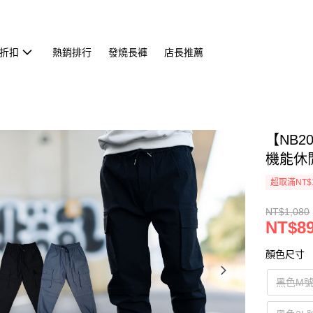
折扣
熱銷排行
發燒長褲
店長推薦
【NB2
機能休閒
超取滿NT$
NT$1,080
NT$8
顏色尺寸
黑色M號