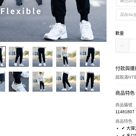
黑色2L
深灰XL
數量
付款與運
超取滿NT$
付款方式
商品特色
信用卡一
商品編號
11481807
超商取貨
商品特色
LINE Pay
✔ 大
✔ 多