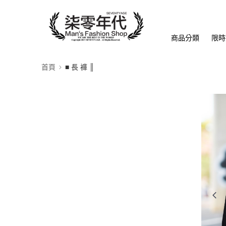
商品分類
限時
首頁
■ 長 褲 ║