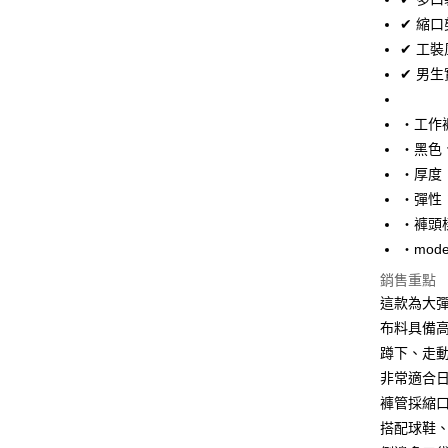
Apple Pay
✔ 縮
街口支付
✔ 工
✔ 男
悠遊付
Google Pa
‧工作
‧黑色
AFTEE先
‧厚度
相關說明
【關於「A
‧彈性
ATM付款
AFTEE
‧褲頭
便利好安
‧mode
１．簡單
２．便利
運送方式
銷售重點
３．安心
這款為大
全家付款
【「AFT
布料具備
每筆NT$8
１．於結帳
蹲下、走
付」結帳
先付款後
２．訂單
非常適合
３．收到繳
褲管採縮
每筆NT$8
／ATM／
搭配球鞋
※ 請注意
7-11付款