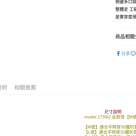
絡購買商品
側邊多口
先享後付
每筆NT$8
整體走 工
※ 交易是
是實穿度
是否繳費成
先付款後7
付客戶支
每筆NT$8
【注意事
商品相關分
宅配
１．透過由
交易，需
每筆NT$1
■ 長 褲 ║
求債權轉
分享
２．關於
人氣商品
https://aft
３．未成
推薦商品
「AFTE
任。
07/01新
４．使用「
說明
相關推薦
即時審查
結果請求
５．嚴禁
形，恩沛
動。
尺寸說明
model 173/62 此款穿【M
【M號】適合平時穿30腰的
【L號】適合平時穿32腰的