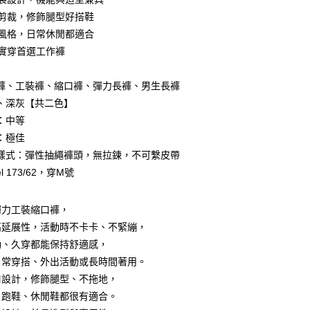
口剪裁，修飾腿型好搭鞋
裝風格，日常休閒都適合
生實穿首選工作褲
y
褲、工裝褲、縮口褲、彈力長褲、男生長褲
、深灰【共二色】
享後付
：中等
FTEE先享後付」】
：極佳
先享後付是「在收到商品之後才付款」的支付方式。 讓您購物簡單
樣式：彈性抽繩褲頭，無拉鍊，不可繫皮帶
心！
l 173/62，穿M號
：不需註冊會員、不需綁卡、不需儲值。
：只要手機號碼，簡訊認證，即可結帳。
：先確認商品／服務後，再付款。
彈力工裝縮口褲，
取貨
EE先享後付」結帳流程】
高延展性，活動時不卡卡、不緊繃，
0，滿NT$1,800(含以上)免運費
方式選擇「AFTEE先享後付」後，將跳轉至「AFTEE先享後
動、久穿都能保持舒適感，
頁面，進行簡訊認證並確認金額後，即可完成結帳。
全家取貨
成立數日內，您將收到繳費通知簡訊。
日常穿搭、外出活動或長時間著用。
費通知簡訊後14天內，點擊此簡訊中的連結，可透過四大超商
口設計，修飾腿型、不拖地，
0，滿NT$1,800(含以上)免運費
網路銀行／等多元方式進行付款，方視為交易完成。
、跑鞋、休閒鞋都很有適合。
：結帳手續完成當下不需立刻繳費，但若您需要取消訂單，請聯
取貨