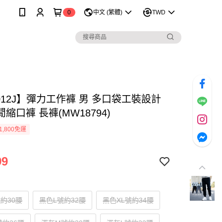
0
中文 (繁體)
TWD
012J】彈力工作褲 男 多口袋工裝設計
縮口褲 長褲(MW18794)
1,800免運
99
約30腰
黑色L號約32腰
黑色XL號約34腰