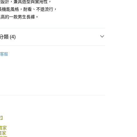
的店家。未經商家同意取消之訂單仍視為有效，需透過AFTEE
袋設計，兼具造型與實用性，
繳納相關費用。
0，滿NT$1,800(含以上)免運費
裝機能風格，耐看、不退流行，
否成功請以「AFTEE先享後付 」之結帳頁面顯示為準，若有關於
很高的一款男生長褲。
功／繳費後需取消欲退款等相關疑問，請聯繫「AFTEE先享後
-11取貨
援中心」
https://netprotections.freshdesk.com/support/home
0，滿NT$1,800(含以上)免運費
項】
類 (4)
恩沛科技股份有限公司提供之「AFTEE先享後付」服務完成之
依本服務之必要範圍內提供個人資料，並將交易相關給付款項請
20，滿NT$3,000(含以上)免運費
讓予恩沛科技股份有限公司。
客服
個人資料處理事宜，請瀏覽以下網址：
推薦
ee.tw/terms/#terms3
年的使用者請事先徵得法定代理人或監護人之同意方可使用
E先享後付」，若未經同意申辦者引起之損失，本公司不負相關責
品上架
AFTEE先享後付」時，將依據個別帳號之用戶狀況，依本公司
核予不同之上限額度；若仍有額度不足之情形，本公司將視審查
用戶進行身份認證。
一人註冊多個帳號或使用他人資訊註冊。若發現惡意使用之情
科技股份有限公司將有權停止該用戶之使用額度並採取法律行
號】
買家
買家