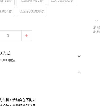
號約36腰
深灰M號約30腰
深灰L號約32腰
號約34腰
深灰2L號約36腰
清除
紀錄
送方式
1,800免運
次付款
付款
彈力布料，活動自在不拘束
口袋設計，機能與造型兼具