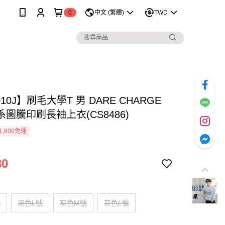
0
中文 (繁體)
TWD
010J】刷毛大學T 男 DARE CHARGE
圖騰印刷長袖上衣(CS8486)
1,800免運
80
號
黑色L號
灰色M號
灰色L號