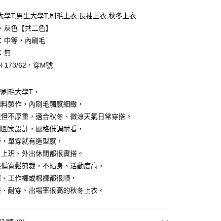
y
大學T,男生大學T,刷毛上衣,長袖上衣,秋冬上衣
、灰色【共二色】
享後付
：中等，內刷毛
FTEE先享後付」】
：無
先享後付是「在收到商品之後才付款」的支付方式。 讓您購物簡單
l 173/62，穿M號
心！
：不需註冊會員、不需綁卡、不需儲值。
：只要手機號碼，簡訊認證，即可結帳。
裡刷毛大學T，
：先確認商品／服務後，再付款。
棉料製作，內刷毛觸感細緻，
取貨
EE先享後付」結帳流程】
暖但不厚重，適合秋冬、微涼天氣日常穿搭。
0，滿NT$1,800(含以上)免運費
方式選擇「AFTEE先享後付」後，將跳轉至「AFTEE先享後
刷圖案設計，風格低調耐看，
頁面，進行簡訊認證並確認金額後，即可完成結帳。
全家取貨
成立數日內，您將收到繳費通知簡訊。
誇，單穿就有造型感，
費通知簡訊後14天內，點擊此簡訊中的連結，可透過四大超商
、上班、外出休閒都很實搭。
0，滿NT$1,800(含以上)免運費
網路銀行／等多元方式進行付款，方視為交易完成。
然偏寬鬆剪裁，不貼身、活動度高，
：結帳手續完成當下不需立刻繳費，但若您需要取消訂單，請聯
取貨
的店家。未經商家同意取消之訂單仍視為有效，需透過AFTEE
褲、工作褲或棉褲都很順，
繳納相關費用。
0，滿NT$1,800(含以上)免運費
搭、耐穿、出場率很高的秋冬上衣。
否成功請以「AFTEE先享後付 」之結帳頁面顯示為準，若有關於
功／繳費後需取消欲退款等相關疑問，請聯繫「AFTEE先享後
-11取貨
援中心」
https://netprotections.freshdesk.com/support/home
0，滿NT$1,800(含以上)免運費