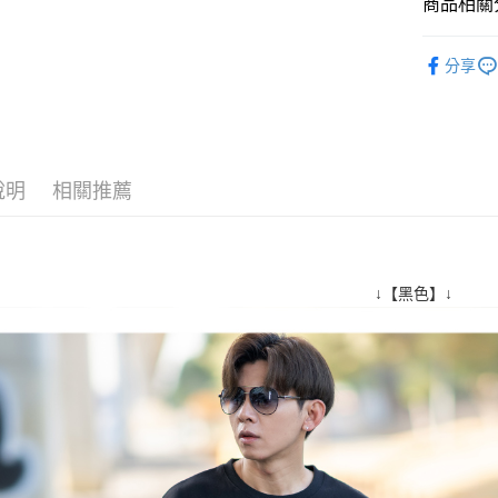
商品相關分
【注意事
宅配
１．透過由
■ 刷 毛 帽 
交易，需
每筆NT$1
分享
求債權轉
人氣商品
２．關於
https://aft
３．未成
「AFTE
任。
說明
相關推薦
４．使用「
即時審查
結果請求
５．嚴禁
形，恩沛
↓【黑色】↓
動。