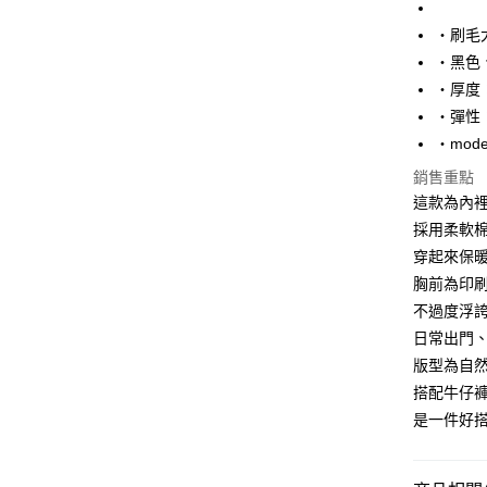
Google Pa
‧刷毛
‧黑色
AFTEE先
‧厚度
相關說明
【關於「A
‧彈性
ATM付款
AFTEE
‧mode
便利好安
１．簡單
銷售重點
２．便利
運送方式
這款為內
３．安心
採用柔軟
全家付款
【「AFT
穿起來保
每筆NT$8
１．於結帳
胸前為印
付」結帳
先付款後
２．訂單
不過度浮
３．收到繳
日常出門
每筆NT$8
／ATM／
版型為自
※ 請注意
7-11付款
絡購買商品
搭配牛仔
先享後付
每筆NT$8
是一件好
※ 交易是
是否繳費成
先付款後7
付客戶支
每筆NT$8