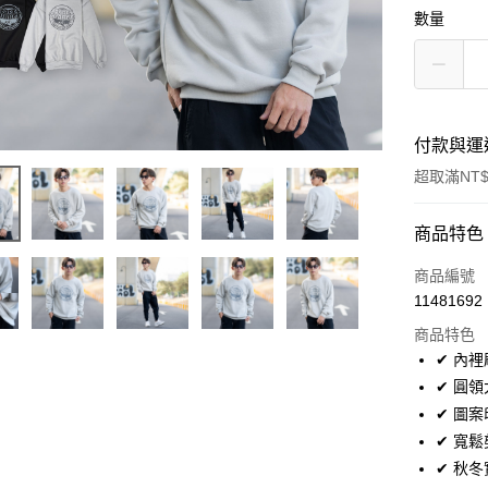
數量
付款與運
超取滿NT$
付款方式
商品特色
信用卡一
商品編號
11481692
超商取貨
商品特色
LINE Pay
✔ 內
✔ 圓
Apple Pay
✔ 圖
街口支付
✔ 寬
✔ 秋
悠遊付