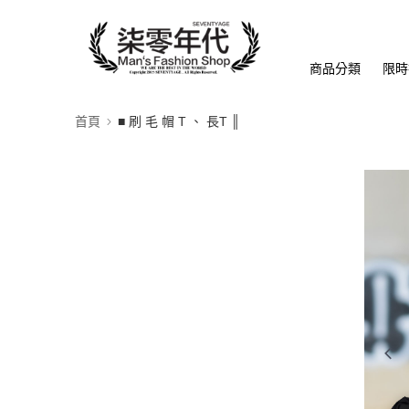
商品分類
限時
首頁
■ 刷 毛 帽 T 、 長T ║