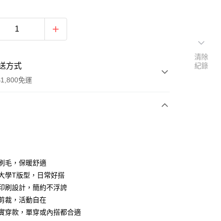
清除
送方式
紀錄
1,800免運
次付款
付款
裡刷毛，保暖舒適
領大學T版型，日常好搭
案印刷設計，簡約不浮誇
鬆剪裁，活動自在
冬實穿款，單穿或內搭都合適