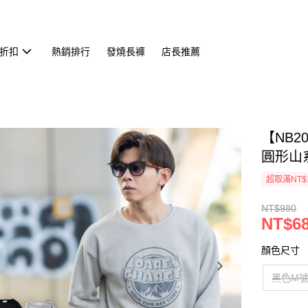
折扣
熱銷排行
發燒長褲
店長推薦
【NB2
圓形山系
超取滿NT$
NT$980
NT$6
顏色尺寸
黑色M