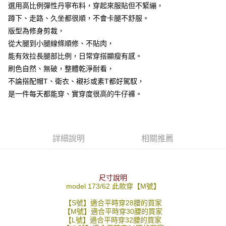
選用高比例彈性丹寧布料，穿起來服貼但不緊繃，
２．訂單成立數日內，您將收到繳費通知簡訊。
每筆NT$80，滿NT$1,800(含以上)免運費
３．收到繳費通知簡訊後14天內，點擊此簡訊中的連結，可透過四大超商／
蹲下、走路、久坐都很順，不會卡腿不舒服。
ATM／網路銀行／等多元方式進行付款，方視為交易完成。
7-11付款取貨
版型為修身剪裁，
※ 請注意：結帳手續完成當下不需立刻繳費，但若您需要取消訂單，請聯絡
從大腿到小腿線條順修、不貼肉，
每筆NT$80，滿NT$1,800(含以上)免運費
購買商品的店家。未經商家同意取消之訂單仍視為有效，需透過AFTEE先享
後付繳納相關費用。
能有效拉長腿部比例，日常穿搭顯瘦有感。
先付款後7-11取貨
※ 交易是否成功請以「AFTEE先享後付 」之結帳頁面顯示為準，若有關於
刷色自然、無破，整體乾淨耐看，
是否繳費成功／繳費後需取消欲退款等相關疑問，請聯繫「AFTEE先享後付
每筆NT$80，滿NT$1,800(含以上)免運費
客戶支援中心」
https://netprotections.freshdesk.com/support/home
不論搭配帽T、衛衣、襯衫或素T都好駕馭，
是一件每天都能穿、實穿度很高的牛仔褲。
宅配
【注意事項】
１．透過由恩沛科技股份有限公司提供之「AFTEE先享後付」服務完成之交
每筆NT$120，滿NT$3,000(含以上)免運費
易，需依本服務之必要範圍內提供個人資料，並將交易相關給付款項請求債
權轉讓予恩沛科技股份有限公司。
２．關於個人資料處理事宜，請瀏覽以下網址：
詳細說明
相關推薦
https://aftee.tw/terms/#terms3
３．未成年的使用者請事先徵得法定代理人或監護人之同意方可使用
「AFTEE先享後付」，若未經同意申辦者引起之損失，本公司不負相關責
任。
尺寸說明
４．使用「AFTEE先享後付」時，將依據個別帳號之用戶狀況，依本公司即
model 173/62 此款穿【M號】
時審查核予不同之上限額度；若仍有額度不足之情形，本公司將視審查結果
請求用戶進行身份認證。
【S號】適合平時穿28腰的買家
５．嚴禁一人註冊多個帳號或使用他人資訊註冊。若發現惡意使用之情形，
【M號】適合平時穿30腰的買家
恩沛科技股份有限公司將有權停止該用戶之使用額度並採取法律行動。
【L號】適合平時穿32腰的買家