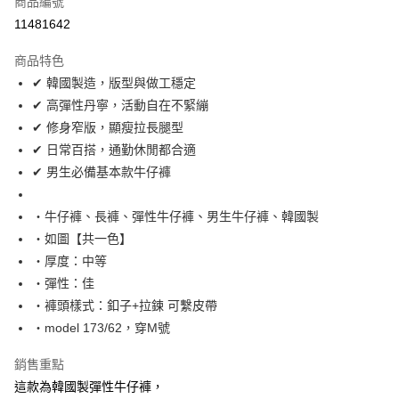
商品編號
超商取貨付款
11481642
LINE Pay
商品特色
Apple Pay
✔ 韓國製造，版型與做工穩定
✔ 高彈性丹寧，活動自在不緊繃
街口支付
✔ 修身窄版，顯瘦拉長腿型
悠遊付
✔ 日常百搭，通勤休閒都合適
✔ 男生必備基本款牛仔褲
Google Pay
AFTEE先享後付
‧牛仔褲、長褲、彈性牛仔褲、男生牛仔褲、韓國製
相關說明
‧如圖【共一色】
【關於「AFTEE先享後付」】
‧厚度：中等
ATM付款
AFTEE先享後付是「在收到商品之後才付款」的支付方式。 讓您購物簡單
‧彈性：佳
便利好安心！
１．簡單：不需註冊會員、不需綁卡、不需儲值。
‧褲頭樣式：釦子+拉鍊 可繫皮帶
運送方式
２．便利：只要手機號碼，簡訊認證，即可結帳。
‧model 173/62，穿M號
３．安心：先確認商品／服務後，再付款。
全家付款取貨
每筆NT$80，滿NT$1,800(含以上)免運費
銷售重點
【「AFTEE先享後付」結帳流程】
１．於結帳方式選擇「AFTEE先享後付」後，將跳轉至「AFTEE先享後付」
這款為韓國製彈性牛仔褲，
先付款後全家取貨
結帳頁面，進行簡訊認證並確認金額後，即可完成結帳。