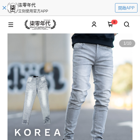
柒零年代
開啟APP
立刻使用官方APP
0
1
/
10