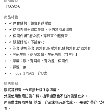
商品編號
超商取貨付款
11380528
LINE Pay
商品特色
Apple Pay
✔ 厚實鋪棉，鎖住身體暖度
✔ 防風外層＋縮口設計，不怕冷風灌進來
街口支付
✔ 假兩件帽T層次感，穿起來立體有型
悠遊付
✔ 版型好搭，不挑身材
‧外套,連帽外套,男外套,保暖外套,鋪棉外套,防風外套
Google Pay
‧黑配灰帽、藍配灰帽、灰配白帽【共三色】
AFTEE先享後付
‧厚度：厚，有鋪棉，有內裡、假兩件
相關說明
‧彈性：無
【關於「AFTEE先享後付」】
‧model 173/62，穿L號
ATM付款
AFTEE先享後付是「在收到商品之後才付款」的支付方式。 讓您購物簡單
便利好安心！
銷售重點
１．簡單：不需註冊會員、不需綁卡、不需儲值。
運送方式
２．便利：只要手機號碼，簡訊認證，即可結帳。
厚實鋪棉穿上去直接升級冬季溫度。
３．安心：先確認商品／服務後，再付款。
全家付款取貨
外層使用耐磨防風布料，機車通勤也不怕冷風灌進來。
每筆NT$80，滿NT$1,800(含以上)免運費
內層做成假兩件帽T造型，穿起來很有層次感，不用額外疊穿也好
【「AFTEE先享後付」結帳流程】
１．於結帳方式選擇「AFTEE先享後付」後，將跳轉至「AFTEE先享後付」
看。
先付款後全家取貨
結帳頁面，進行簡訊認證並確認金額後，即可完成結帳。