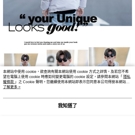
本網站中使用 cookie，欲查詢有關本網站使用 cookie 方式之詳情，及若您不希
望在電腦上使用 cookie 時應如何變更電腦的 cookie 設定，請參閱本網站「
隱私
權條款
」之 Cookie 聲明。您繼續使用本網站即表示您同意本公司得按本網站使
用條款之 Cookie 聲明使用 cookie。
了解更多 >
我知道了