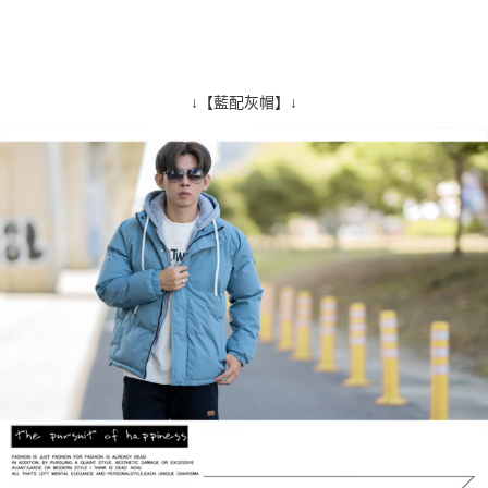
↓【藍配灰帽】↓