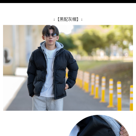
↓【黑配灰帽】↓