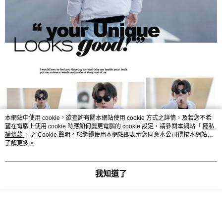
本網站中使用 cookie，欲查詢有關本網站使用 cookie 方式之詳情，及若您不希
望在電腦上使用 cookie 時應如何變更電腦的 cookie 設定，請參閱本網站「
隱私
權條款
」之 Cookie 聲明。您繼續使用本網站即表示您同意本公司得按本網站使
用條款之 Cookie 聲明使用 cookie。
了解更多 >
我知道了