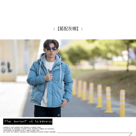
↓【藍配灰帽】↓