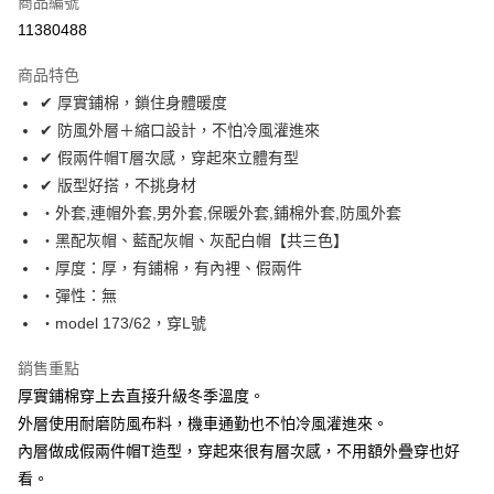
商品編號
超商取貨付款
11380488
LINE Pay
商品特色
Apple Pay
✔ 厚實鋪棉，鎖住身體暖度
✔ 防風外層＋縮口設計，不怕冷風灌進來
街口支付
✔ 假兩件帽T層次感，穿起來立體有型
悠遊付
✔ 版型好搭，不挑身材
‧外套,連帽外套,男外套,保暖外套,鋪棉外套,防風外套
Google Pay
‧黑配灰帽、藍配灰帽、灰配白帽【共三色】
AFTEE先享後付
‧厚度：厚，有鋪棉，有內裡、假兩件
相關說明
‧彈性：無
【關於「AFTEE先享後付」】
‧model 173/62，穿L號
ATM付款
AFTEE先享後付是「在收到商品之後才付款」的支付方式。 讓您購物簡單
便利好安心！
銷售重點
１．簡單：不需註冊會員、不需綁卡、不需儲值。
運送方式
２．便利：只要手機號碼，簡訊認證，即可結帳。
厚實鋪棉穿上去直接升級冬季溫度。
３．安心：先確認商品／服務後，再付款。
全家付款取貨
外層使用耐磨防風布料，機車通勤也不怕冷風灌進來。
每筆NT$80，滿NT$1,800(含以上)免運費
內層做成假兩件帽T造型，穿起來很有層次感，不用額外疊穿也好
【「AFTEE先享後付」結帳流程】
１．於結帳方式選擇「AFTEE先享後付」後，將跳轉至「AFTEE先享後付」
看。
先付款後全家取貨
結帳頁面，進行簡訊認證並確認金額後，即可完成結帳。