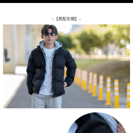
↓【黑配灰帽】↓