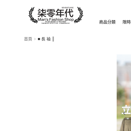
商品分類
限時
首頁
■ 長 袖 ║