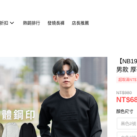
折扣
熱銷排行
發燒長褲
店長推薦
【NB1
男款 厚
超取滿NT$
NT$980
NT$6
顏色尺寸
黑色2號