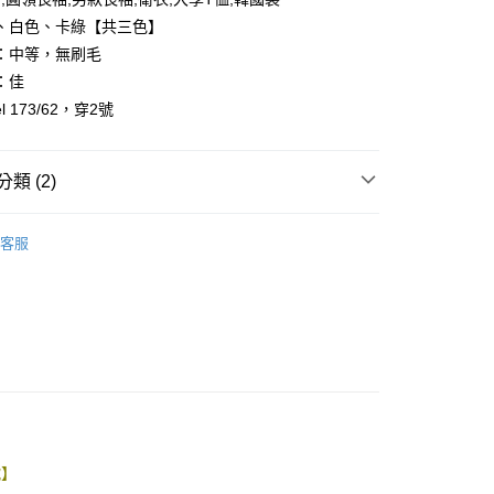
、白色、卡綠【共三色】
：中等，無刷毛
：佳
l 173/62，穿2號
y
享後付
類 (2)
FTEE先享後付」】
先享後付是「在收到商品之後才付款」的支付方式。 讓您購物簡單
客服
心！
推薦
：不需註冊會員、不需綁卡、不需儲值。
：只要手機號碼，簡訊認證，即可結帳。
：先確認商品／服務後，再付款。
取貨
EE先享後付」結帳流程】
0，滿NT$1,800(含以上)免運費
方式選擇「AFTEE先享後付」後，將跳轉至「AFTEE先享後
頁面，進行簡訊認證並確認金額後，即可完成結帳。
全家取貨
成立數日內，您將收到繳費通知簡訊。
費通知簡訊後14天內，點擊此簡訊中的連結，可透過四大超商
0，滿NT$1,800(含以上)免運費
網路銀行／等多元方式進行付款，方視為交易完成。
號】
：結帳手續完成當下不需立刻繳費，但若您需要取消訂單，請聯
取貨