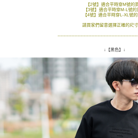
絡購買商品
【2號】適合平時穿M號的
先享後付
每筆NT$8
【3號】適合平時穿M-L號的
※ 交易是
【4號】適合平時穿L-XL號
是否繳費成
先付款後7
付客戶支
請買家們留意選擇正確的尺寸
每筆NT$8
【注意事
----------------------------------------------------
宅配
１．透過由
交易，需
每筆NT$1
↓【黑色】↓
求債權轉
２．關於
https://aft
３．未成
「AFTE
任。
４．使用「
即時審查
結果請求
５．嚴禁
形，恩沛
動。