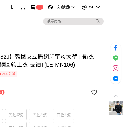
0
中文 (繁體)
TWD
982J】韓國製立體鋼印字母大學T 衛衣
磅圓領上衣 長袖T(LE-MN106)
1,800免運
80
黑色3號
黑色4號
白色2號