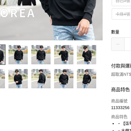
白色3號
卡綠4號
數量
付款與運
超取滿NT$
付款方式
商品特色
信用卡一
商品編號
11333256
超商取貨
商品特色
LINE Pay
‧【柒
‧大學T