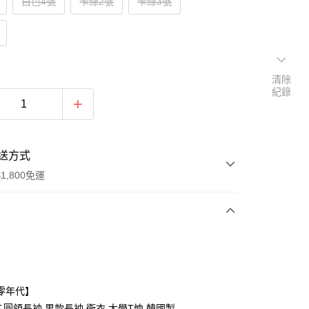
白色4號
卡綠2號
卡綠3號
清除
紀錄
送方式
1,800免運
次付款
付款
零年代】
,圓領長袖,男款長袖,衛衣,大學T恤,韓國製