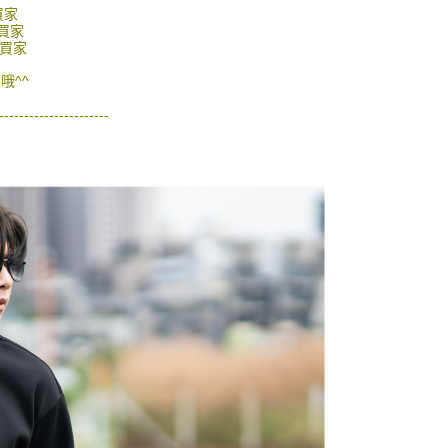
的店家。未經商家同意取消之訂單仍視為有效，需透過AFTEE
買家
繳納相關費用。
0，滿NT$1,800(含以上)免運費
買家
否成功請以「AFTEE先享後付 」之結帳頁面顯示為準，若有關於
的買家
功／繳費後需取消欲退款等相關疑問，請聯繫「AFTEE先享後
-11取貨
援中心」
https://netprotections.freshdesk.com/support/home
哦^^
0，滿NT$1,800(含以上)免運費
項】
----------------------
恩沛科技股份有限公司提供之「AFTEE先享後付」服務完成之
依本服務之必要範圍內提供個人資料，並將交易相關給付款項請
20，滿NT$3,000(含以上)免運費
讓予恩沛科技股份有限公司。
個人資料處理事宜，請瀏覽以下網址：
ee.tw/terms/#terms3
年的使用者請事先徵得法定代理人或監護人之同意方可使用
E先享後付」，若未經同意申辦者引起之損失，本公司不負相關責
AFTEE先享後付」時，將依據個別帳號之用戶狀況，依本公司
核予不同之上限額度；若仍有額度不足之情形，本公司將視審查
用戶進行身份認證。
一人註冊多個帳號或使用他人資訊註冊。若發現惡意使用之情
科技股份有限公司將有權停止該用戶之使用額度並採取法律行