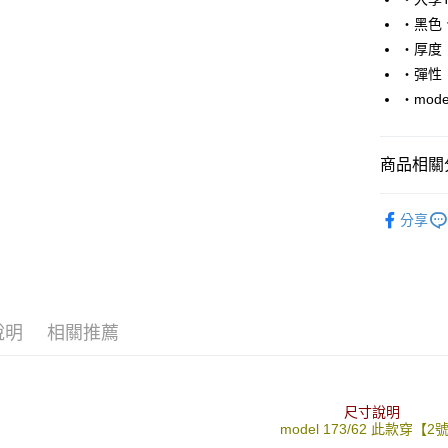
Apple Pay
‧黑色
街口支付
‧厚度
‧彈性
悠遊付
‧mode
Google Pa
AFTEE先
商品相關分
相關說明
【關於「A
■ 長 袖 ║
ATM付款
AFTEE
分享
便利好安
人氣商品
１．簡單
２．便利
運送方式
３．安心
全家付款
【「AFT
說明
相關推薦
每筆NT$8
１．於結帳
付」結帳
先付款後
２．訂單
３．收到繳
每筆NT$8
尺寸說明
／ATM／
model 173/62 此款穿【2
※ 請注意
7-11付款