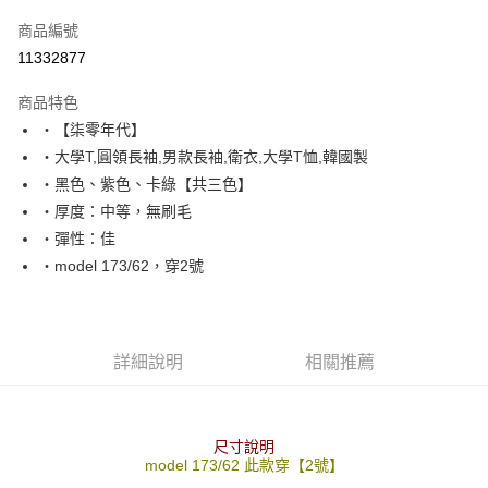
信用卡一次付款
商品編號
超商取貨付款
11332877
LINE Pay
商品特色
Apple Pay
‧【柒零年代】
‧大學T,圓領長袖,男款長袖,衛衣,大學T恤,韓國製
街口支付
‧黑色、紫色、卡綠【共三色】
悠遊付
‧厚度：中等，無刷毛
‧彈性：佳
Google Pay
‧model 173/62，穿2號
AFTEE先享後付
相關說明
【關於「AFTEE先享後付」】
ATM付款
AFTEE先享後付是「在收到商品之後才付款」的支付方式。 讓您購物簡單
詳細說明
相關推薦
便利好安心！
１．簡單：不需註冊會員、不需綁卡、不需儲值。
運送方式
２．便利：只要手機號碼，簡訊認證，即可結帳。
３．安心：先確認商品／服務後，再付款。
全家付款取貨
尺寸說明
model 173/62 此款穿【2號】
每筆NT$80，滿NT$1,800(含以上)免運費
【「AFTEE先享後付」結帳流程】