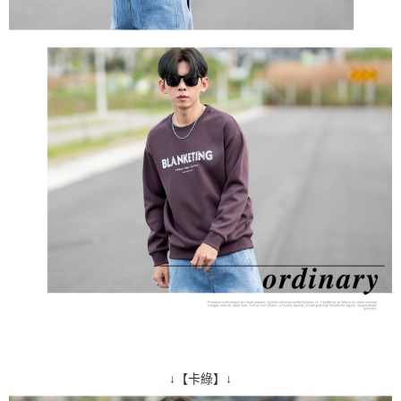
↓【卡綠】↓