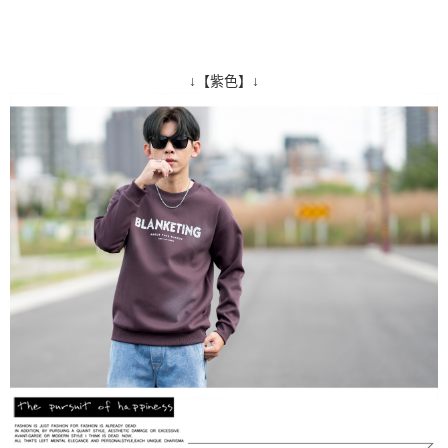
↓【紫色】↓