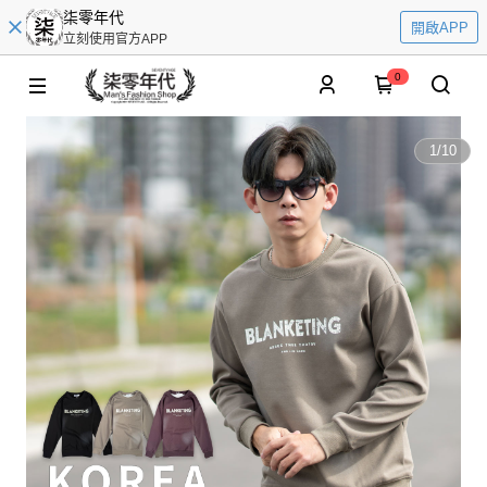
柒零年代
開啟APP
立刻使用官方APP
0
1
/
10