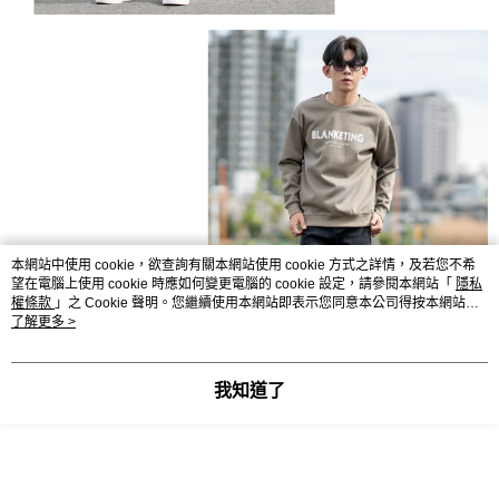
本網站中使用 cookie，欲查詢有關本網站使用 cookie 方式之詳情，及若您不希
望在電腦上使用 cookie 時應如何變更電腦的 cookie 設定，請參閱本網站「
隱私
權條款
」之 Cookie 聲明。您繼續使用本網站即表示您同意本公司得按本網站使
用條款之 Cookie 聲明使用 cookie。
了解更多 >
我知道了