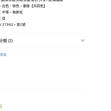
、白色、棕色、軍綠【共四色】
：中等，無刷毛
：佳
l 173/62，穿2號
y
享後付
類 (2)
FTEE先享後付」】
先享後付是「在收到商品之後才付款」的支付方式。 讓您購物簡單
客服
心！
推薦
：不需註冊會員、不需綁卡、不需儲值。
：只要手機號碼，簡訊認證，即可結帳。
：先確認商品／服務後，再付款。
取貨
EE先享後付」結帳流程】
0，滿NT$1,800(含以上)免運費
方式選擇「AFTEE先享後付」後，將跳轉至「AFTEE先享後
頁面，進行簡訊認證並確認金額後，即可完成結帳。
全家取貨
成立數日內，您將收到繳費通知簡訊。
費通知簡訊後14天內，點擊此簡訊中的連結，可透過四大超商
0，滿NT$1,800(含以上)免運費
網路銀行／等多元方式進行付款，方視為交易完成。
號】
：結帳手續完成當下不需立刻繳費，但若您需要取消訂單，請聯
取貨