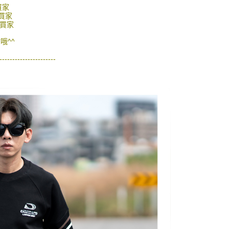
的店家。未經商家同意取消之訂單仍視為有效，需透過AFTEE
買家
繳納相關費用。
0，滿NT$1,800(含以上)免運費
買家
否成功請以「AFTEE先享後付 」之結帳頁面顯示為準，若有關於
的買家
功／繳費後需取消欲退款等相關疑問，請聯繫「AFTEE先享後
-11取貨
援中心」
https://netprotections.freshdesk.com/support/home
哦^^
0，滿NT$1,800(含以上)免運費
項】
----------------------
恩沛科技股份有限公司提供之「AFTEE先享後付」服務完成之
依本服務之必要範圍內提供個人資料，並將交易相關給付款項請
20，滿NT$3,000(含以上)免運費
讓予恩沛科技股份有限公司。
個人資料處理事宜，請瀏覽以下網址：
ee.tw/terms/#terms3
年的使用者請事先徵得法定代理人或監護人之同意方可使用
E先享後付」，若未經同意申辦者引起之損失，本公司不負相關責
AFTEE先享後付」時，將依據個別帳號之用戶狀況，依本公司
核予不同之上限額度；若仍有額度不足之情形，本公司將視審查
用戶進行身份認證。
一人註冊多個帳號或使用他人資訊註冊。若發現惡意使用之情
科技股份有限公司將有權停止該用戶之使用額度並採取法律行