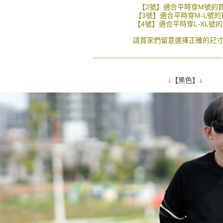
絡購買商品
【2號】適合平時穿M號的
先享後付
每筆NT$8
【3號】適合平時穿M-L號的
※ 交易是
【4號】適合平時穿L-XL號
是否繳費成
先付款後7
付客戶支
請買家們留意選擇正確的尺寸
每筆NT$8
【注意事
----------------------------------------------------
宅配
１．透過由
交易，需
每筆NT$1
↓【黑色】↓
求債權轉
２．關於
https://aft
３．未成
「AFTE
任。
４．使用「
即時審查
結果請求
５．嚴禁
形，恩沛
動。