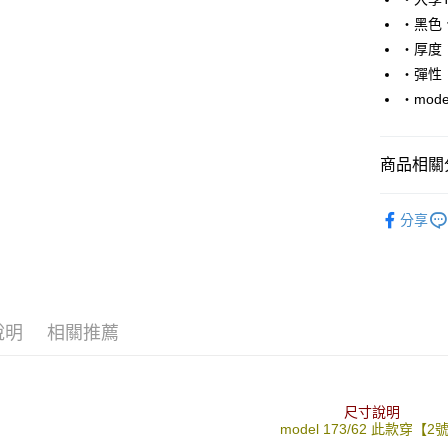
Apple Pay
‧黑色
街口支付
‧厚度
‧彈性
悠遊付
‧mode
Google Pa
AFTEE先
商品相關分
相關說明
【關於「A
■ 長 袖 ║
ATM付款
AFTEE
分享
便利好安
人氣商品
１．簡單
２．便利
運送方式
３．安心
全家付款
【「AFT
說明
相關推薦
每筆NT$8
１．於結帳
付」結帳
先付款後
２．訂單
３．收到繳
每筆NT$8
尺寸說明
／ATM／
model 173/62 此款穿【2
※ 請注意
7-11付款