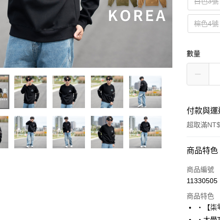
白色3號
棕色4號
數量
付款與運
超取滿NT$
付款方式
商品特色
信用卡一
商品編號
11330505
超商取貨
商品特色
LINE Pay
‧【柒
‧大學T