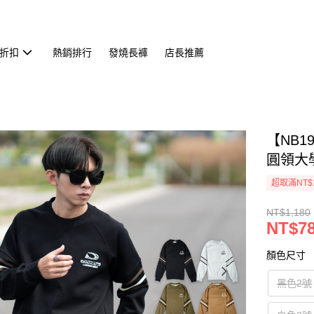
折扣
熱銷排行
發燒長褲
店長推薦
【NB1
圓領大學
超取滿NT$
NT$1,180
NT$7
顏色尺寸
黑色2號