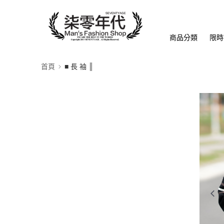
商品分類
限時
首頁
■ 長 袖 ║