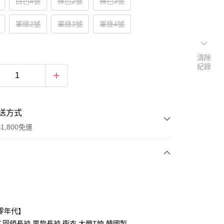
白色4號
棕色2號
棕色3號
軍綠2號
軍綠3號
軍綠4號
清除
紀錄
送方式
1,800免運
次付款
付款
零年代】
,圓領長袖,男款長袖,衛衣,大學T恤,韓國製