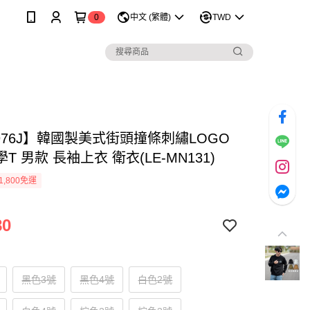
0
中文 (繁體)
TWD
976J】韓國製美式街頭撞條刺繡LOGO
T 男款 長袖上衣 衛衣(LE-MN131)
1,800免運
80
黑色3號
黑色4號
白色2號