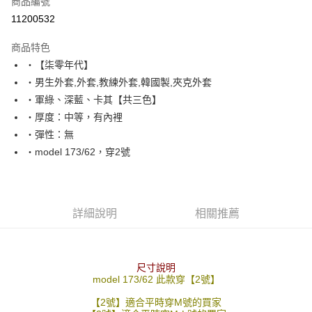
商品編號
超商取貨付款
11200532
LINE Pay
商品特色
Apple Pay
‧【柒零年代】
‧男生外套,外套,教練外套,韓國製,夾克外套
街口支付
‧軍綠、深藍、卡其【共三色】
悠遊付
‧厚度：中等，有內裡
‧彈性：無
Google Pay
‧model 173/62，穿2號
AFTEE先享後付
相關說明
【關於「AFTEE先享後付」】
ATM付款
AFTEE先享後付是「在收到商品之後才付款」的支付方式。 讓您購物簡單
詳細說明
相關推薦
便利好安心！
１．簡單：不需註冊會員、不需綁卡、不需儲值。
運送方式
２．便利：只要手機號碼，簡訊認證，即可結帳。
３．安心：先確認商品／服務後，再付款。
全家付款取貨
尺寸說明
model 173/62 此款穿【2號】
每筆NT$80，滿NT$1,800(含以上)免運費
【「AFTEE先享後付」結帳流程】
１．於結帳方式選擇「AFTEE先享後付」後，將跳轉至「AFTEE先享後付」
【2號】適合平時穿M號的買家
先付款後全家取貨
結帳頁面，進行簡訊認證並確認金額後，即可完成結帳。