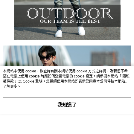
本網站中使用 cookie，欲查詢有關本網站使用 cookie 方式之詳情，及若您不希
望在電腦上使用 cookie 時應如何變更電腦的 cookie 設定，請參閱本網站「
隱私
權條款
」之 Cookie 聲明。您繼續使用本網站即表示您同意本公司得按本網站使
用條款之 Cookie 聲明使用 cookie。
了解更多 >
我知道了