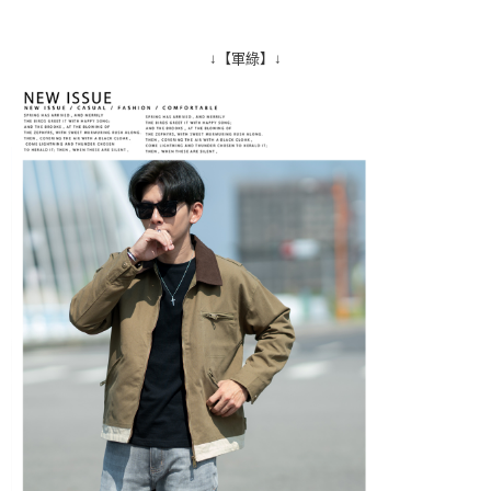
↓【軍綠】↓