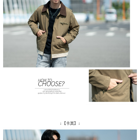
↓【卡其】↓