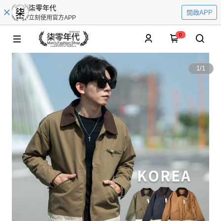
柒零年代
開啟APP
立刻使用官方APP
0
1
/
1