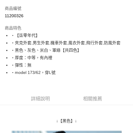
信用卡一次付款
商品編號
超商取貨付款
11200326
LINE Pay
商品特色
Apple Pay
‧【柒零年代】
‧夾克外套,男生外套,機車外套,風衣外套,飛行外套,防風外套
街口支付
‧黑色、灰色、米白、軍綠【共四色】
悠遊付
‧厚度：中等，有內裡
‧彈性：無
Google Pay
‧model 173/62，穿L號
AFTEE先享後付
相關說明
【關於「AFTEE先享後付」】
ATM付款
AFTEE先享後付是「在收到商品之後才付款」的支付方式。 讓您購物簡單
詳細說明
相關推薦
便利好安心！
１．簡單：不需註冊會員、不需綁卡、不需儲值。
運送方式
２．便利：只要手機號碼，簡訊認證，即可結帳。
３．安心：先確認商品／服務後，再付款。
全家付款取貨
↓【黑色】↓
每筆NT$80，滿NT$1,800(含以上)免運費
【「AFTEE先享後付」結帳流程】