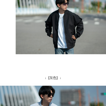
↓【灰色】↓