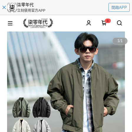
柒零年代
開啟APP
立刻使用官方APP
0
1
/
1