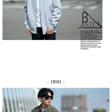
↓【軍綠】↓