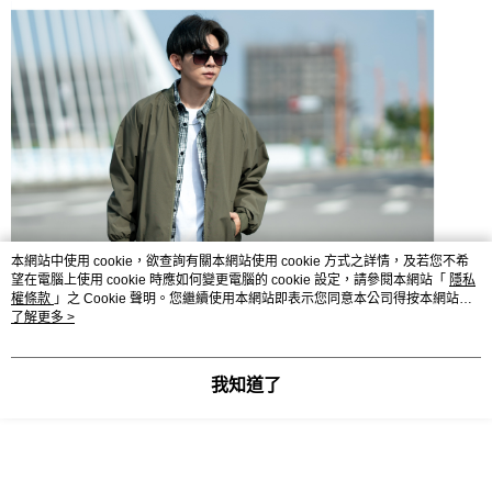
本網站中使用 cookie，欲查詢有關本網站使用 cookie 方式之詳情，及若您不希
望在電腦上使用 cookie 時應如何變更電腦的 cookie 設定，請參閱本網站「
隱私
權條款
」之 Cookie 聲明。您繼續使用本網站即表示您同意本公司得按本網站使
用條款之 Cookie 聲明使用 cookie。
了解更多 >
我知道了