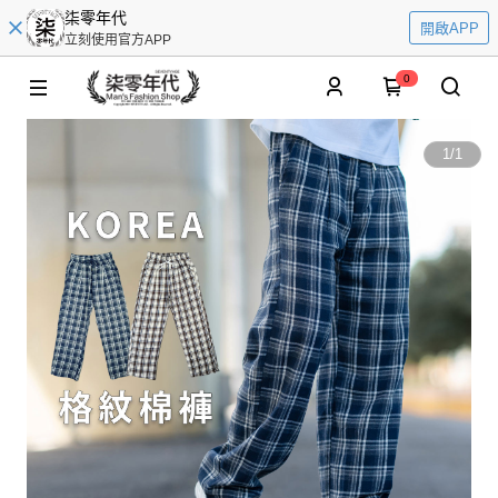
柒零年代
開啟APP
立刻使用官方APP
0
1
/
1