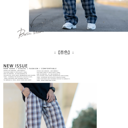
↓【杏色】↓