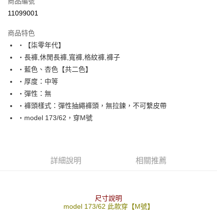
商品編號
超商取貨付款
11099001
LINE Pay
商品特色
Apple Pay
‧【柒零年代】
‧長褲,休閒長褲,寬褲,格紋褲,褲子
街口支付
‧藍色、杏色【共二色】
悠遊付
‧厚度：中等
‧彈性：無
Google Pay
‧褲頭樣式：彈性抽繩褲頭，無拉鍊，不可繫皮帶
AFTEE先享後付
‧model 173/62，穿M號
相關說明
【關於「AFTEE先享後付」】
ATM付款
AFTEE先享後付是「在收到商品之後才付款」的支付方式。 讓您購物簡單
便利好安心！
詳細說明
相關推薦
１．簡單：不需註冊會員、不需綁卡、不需儲值。
運送方式
２．便利：只要手機號碼，簡訊認證，即可結帳。
３．安心：先確認商品／服務後，再付款。
全家付款取貨
每筆NT$80，滿NT$1,800(含以上)免運費
尺寸說明
【「AFTEE先享後付」結帳流程】
model 173/62 此款穿【M號】
１．於結帳方式選擇「AFTEE先享後付」後，將跳轉至「AFTEE先享後付」
先付款後全家取貨
結帳頁面，進行簡訊認證並確認金額後，即可完成結帳。