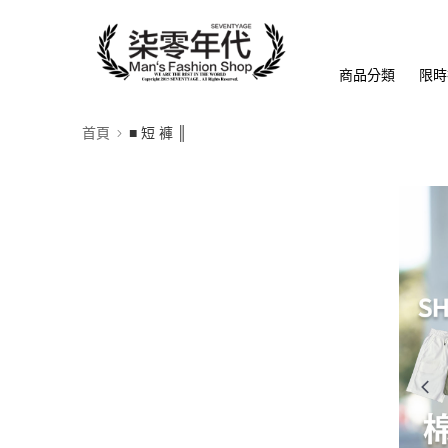
商品分類
限時
首頁
■ 短 褲 ║