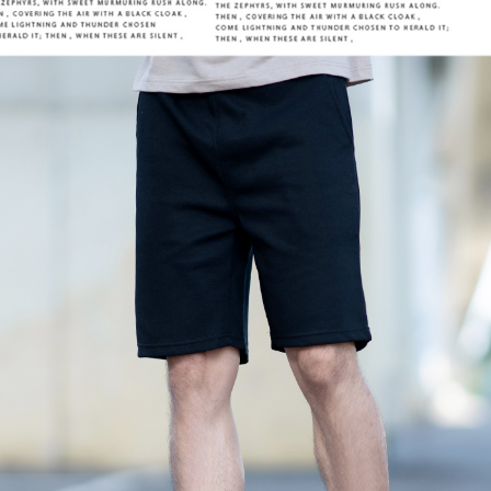
５．嚴禁
形，恩沛
動。