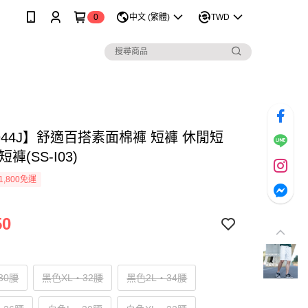
0
中文 (繁體)
TWD
944J】舒適百搭素面棉褲 短褲 休閒短
褲(SS-I03)
1,800免運
50
30腰
黑色XL‧32腰
黑色2L‧34腰