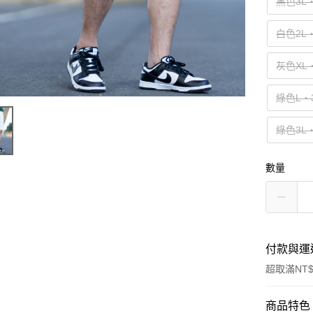
黑色3L
白色2L
灰色XL
綠色L‧
綠色3L
數量
付款與運
超取滿NT$
付款方式
商品特色