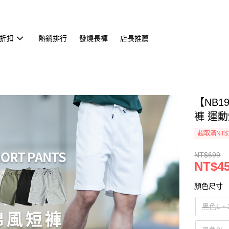
折扣
熱銷排行
發燒長褲
店長推薦
【NB1
褲 運動短
超取滿NT$
NT$699
NT$4
顏色尺寸
黑色L‧