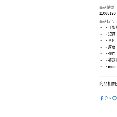
信用卡一
商品編號
11065190
超商取貨
商品特色
LINE Pay
‧【柒
‧短褲
Apple Pay
‧黑色
街口支付
‧厚度
‧彈性
悠遊付
‧褲頭
Google Pa
‧mode
AFTEE先
相關說明
商品相關分
【關於「A
ATM付款
AFTEE
■ 短 褲 ║
便利好安
分享
１．簡單
人氣商品
２．便利
運送方式
３．安心
推薦商品
全家付款