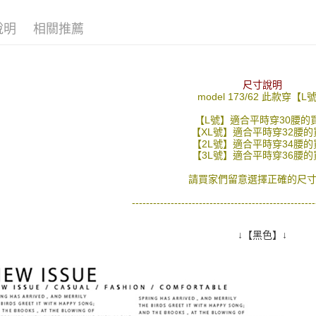
【「AFT
06/24新
每筆NT$8
１．於結帳
說明
相關推薦
付」結帳
先付款後
２．訂單
３．收到繳
每筆NT$8
／ATM／
※ 請注意
尺寸說明
7-11付款
絡購買商品
model 173/62 此款穿【L
先享後付
每筆NT$8
※ 交易是
【L號】適合平時穿30腰的
是否繳費成
【XL號】適合平時穿32腰的
先付款後7
【2L號】適合平時穿34腰的
付客戶支
每筆NT$8
【3L號】適合平時穿36腰的
【注意事
宅配
請買家們留意選擇正確的尺寸
１．透過由
交易，需
每筆NT$1
----------------------------------------------------
求債權轉
２．關於
https://aft
↓【黑色】↓
３．未成
「AFTE
任。
４．使用「
即時審查
結果請求