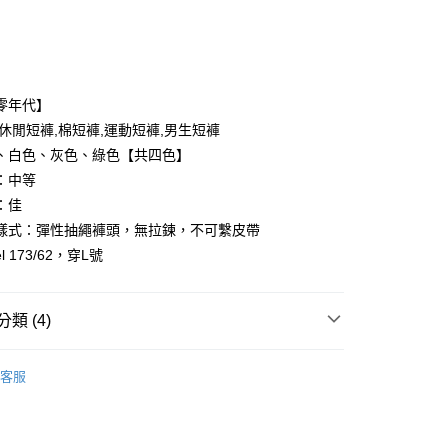
次付款
付款
零年代】
,休閒短褲,棉短褲,運動短褲,男生短褲
、白色、灰色、綠色【共四色】
：中等
：佳
樣式：彈性抽繩褲頭，無拉鍊，不可繫皮帶
y
l 173/62，穿L號
享後付
類 (4)
FTEE先享後付」】
先享後付是「在收到商品之後才付款」的支付方式。 讓您購物簡單
心！
客服
：不需註冊會員、不需綁卡、不需儲值。
推薦
：只要手機號碼，簡訊認證，即可結帳。
：先確認商品／服務後，再付款。
取貨