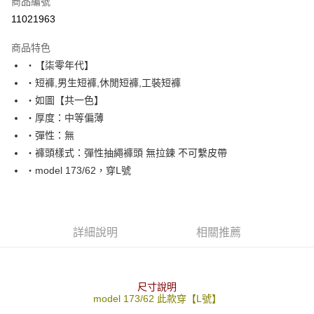
商品編號
超商取貨付款
11021963
LINE Pay
商品特色
Apple Pay
‧【柒零年代】
‧短褲,男生短褲,休閒短褲,工裝短褲
街口支付
‧如圖【共一色】
悠遊付
‧厚度：中等偏薄
‧彈性：無
Google Pay
‧褲頭樣式：彈性抽繩褲頭 無拉鍊 不可繫皮帶
AFTEE先享後付
‧model 173/62，穿L號
相關說明
【關於「AFTEE先享後付」】
ATM付款
AFTEE先享後付是「在收到商品之後才付款」的支付方式。 讓您購物簡單
便利好安心！
詳細說明
相關推薦
１．簡單：不需註冊會員、不需綁卡、不需儲值。
運送方式
２．便利：只要手機號碼，簡訊認證，即可結帳。
３．安心：先確認商品／服務後，再付款。
全家付款取貨
每筆NT$80，滿NT$1,800(含以上)免運費
尺寸說明
【「AFTEE先享後付」結帳流程】
model 173/62 此款穿【L號】
１．於結帳方式選擇「AFTEE先享後付」後，將跳轉至「AFTEE先享後付」
先付款後全家取貨
結帳頁面，進行簡訊認證並確認金額後，即可完成結帳。