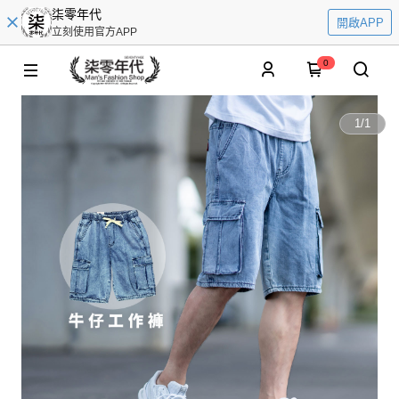
柒零年代
開啟APP
立刻使用官方APP
0
1
/
1