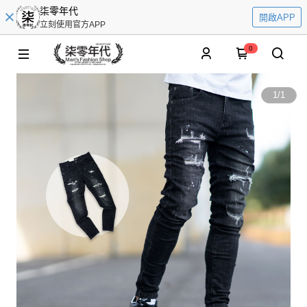
柒零年代
開啟APP
立刻使用官方APP
0
1
/
1