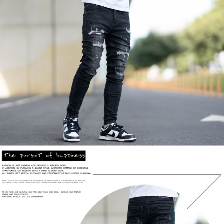
２．訂單成立數日內，您將收到繳費通知簡訊。
每筆NT$80，滿NT$1,800(含以上)免運費
３．收到繳費通知簡訊後14天內，點擊此簡訊中的連結，可透過四大超商／
ATM／網路銀行／等多元方式進行付款，方視為交易完成。
7-11付款取貨
※ 請注意：結帳手續完成當下不需立刻繳費，但若您需要取消訂單，請聯絡
每筆NT$80，滿NT$1,800(含以上)免運費
購買商品的店家。未經商家同意取消之訂單仍視為有效，需透過AFTEE先享
後付繳納相關費用。
先付款後7-11取貨
※ 交易是否成功請以「AFTEE先享後付 」之結帳頁面顯示為準，若有關於
是否繳費成功／繳費後需取消欲退款等相關疑問，請聯繫「AFTEE先享後付
每筆NT$80，滿NT$1,800(含以上)免運費
客戶支援中心」
https://netprotections.freshdesk.com/support/home
宅配
【注意事項】
１．透過由恩沛科技股份有限公司提供之「AFTEE先享後付」服務完成之交
每筆NT$120，滿NT$3,000(含以上)免運費
易，需依本服務之必要範圍內提供個人資料，並將交易相關給付款項請求債
權轉讓予恩沛科技股份有限公司。
２．關於個人資料處理事宜，請瀏覽以下網址：
https://aftee.tw/terms/#terms3
３．未成年的使用者請事先徵得法定代理人或監護人之同意方可使用
「AFTEE先享後付」，若未經同意申辦者引起之損失，本公司不負相關責
任。
４．使用「AFTEE先享後付」時，將依據個別帳號之用戶狀況，依本公司即
時審查核予不同之上限額度；若仍有額度不足之情形，本公司將視審查結果
請求用戶進行身份認證。
５．嚴禁一人註冊多個帳號或使用他人資訊註冊。若發現惡意使用之情形，
恩沛科技股份有限公司將有權停止該用戶之使用額度並採取法律行動。