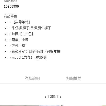
商品編號
超商取貨付款
10988999
LINE Pay
商品特色
Apple Pay
‧【柒零年代】
‧牛仔褲,褲子,長褲,男生褲子
街口支付
‧如圖【共一色】
悠遊付
‧厚度：中等
‧彈性：有
Google Pay
‧褲頭樣式：釦子+拉鍊，可繫皮帶
AFTEE先享後付
‧model 173/62，穿30腰
相關說明
【關於「AFTEE先享後付」】
ATM付款
AFTEE先享後付是「在收到商品之後才付款」的支付方式。 讓您購物簡單
便利好安心！
詳細說明
相關推薦
１．簡單：不需註冊會員、不需綁卡、不需儲值。
運送方式
２．便利：只要手機號碼，簡訊認證，即可結帳。
３．安心：先確認商品／服務後，再付款。
全家付款取貨
每筆NT$80，滿NT$1,800(含以上)免運費
↓【如圖】↓
【「AFTEE先享後付」結帳流程】
１．於結帳方式選擇「AFTEE先享後付」後，將跳轉至「AFTEE先享後付」
先付款後全家取貨
結帳頁面，進行簡訊認證並確認金額後，即可完成結帳。