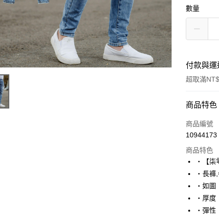
數量
付款與運
超取滿NT$
付款方式
商品特色
信用卡一
商品編號
10944173
超商取貨
商品特色
LINE Pay
‧【柒
‧長褲
Apple Pay
‧如圖
街口支付
‧厚度
‧彈性
悠遊付