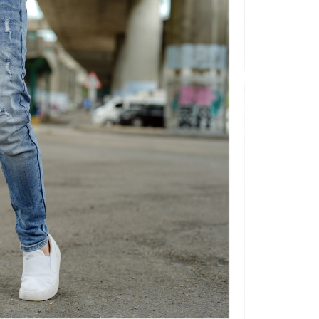
項】
恩沛科技股份有限公司提供之「AFTEE先享後付」服務完成之
依本服務之必要範圍內提供個人資料，並將交易相關給付款項請
20，滿NT$3,000(含以上)免運費
讓予恩沛科技股份有限公司。
個人資料處理事宜，請瀏覽以下網址：
ee.tw/terms/#terms3
年的使用者請事先徵得法定代理人或監護人之同意方可使用
E先享後付」，若未經同意申辦者引起之損失，本公司不負相關責
AFTEE先享後付」時，將依據個別帳號之用戶狀況，依本公司
核予不同之上限額度；若仍有額度不足之情形，本公司將視審查
用戶進行身份認證。
一人註冊多個帳號或使用他人資訊註冊。若發現惡意使用之情
科技股份有限公司將有權停止該用戶之使用額度並採取法律行