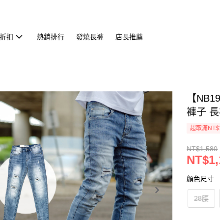
折扣
熱銷排行
發燒長褲
店長推薦
【NB
褲子 長
超取滿NT$
NT$1,580
NT$1,
顏色尺寸
28腰