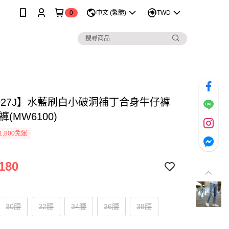
0
中文 (繁體)
TWD
1927J】水藍刷白小破洞補丁合身牛仔褲
褲(MW6100)
1,800免運
180
30腰
32腰
34腰
36腰
38腰