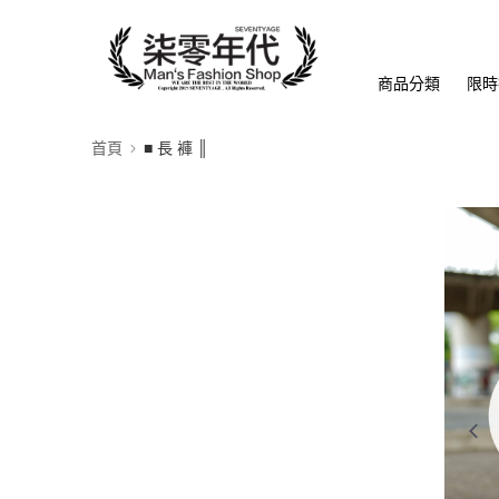
商品分類
限時
首頁
■ 長 褲 ║