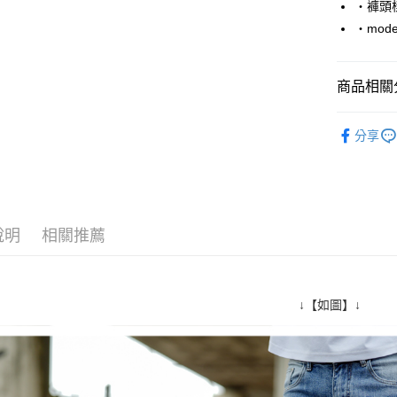
‧褲頭
Google Pa
‧mode
AFTEE先
相關說明
商品相關分
【關於「A
ATM付款
AFTEE
■ 長 褲 ║
便利好安
分享
１．簡單
人氣商品
２．便利
運送方式
３．安心
加大尺碼→
全家付款
【「AFT
每筆NT$8
１．於結帳
說明
相關推薦
付」結帳
先付款後
２．訂單
３．收到繳
每筆NT$8
／ATM／
※ 請注意
↓【如圖】↓
7-11付款
絡購買商品
先享後付
每筆NT$8
※ 交易是
是否繳費成
先付款後7
付客戶支
每筆NT$8