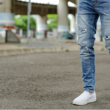
【注意事
宅配
１．透過由
交易，需
每筆NT$1
求債權轉
２．關於
https://aft
３．未成
「AFTE
任。
４．使用「
即時審查
結果請求
５．嚴禁
形，恩沛
動。