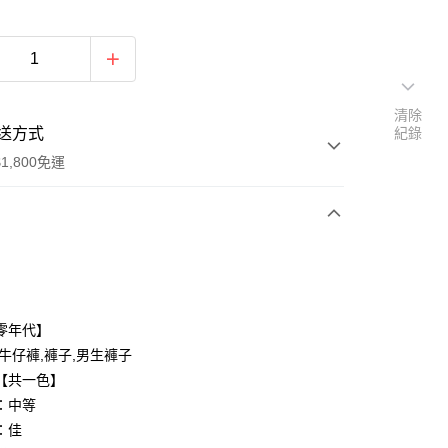
清除
送方式
紀錄
1,800免運
次付款
付款
零年代】
,牛仔褲,褲子,男生褲子
【共一色】
：中等
：佳