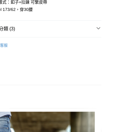
樣式：釦子+拉鍊 可繫皮帶
y
l 173/62，穿30腰
享後付
類 (3)
FTEE先享後付」】
先享後付是「在收到商品之後才付款」的支付方式。 讓您購物簡單
心！
客服
：不需註冊會員、不需綁卡、不需儲值。
推薦
：只要手機號碼，簡訊認證，即可結帳。
：先確認商品／服務後，再付款。
38腰褲款
取貨
EE先享後付」結帳流程】
0，滿NT$1,800(含以上)免運費
方式選擇「AFTEE先享後付」後，將跳轉至「AFTEE先享後
頁面，進行簡訊認證並確認金額後，即可完成結帳。
全家取貨
成立數日內，您將收到繳費通知簡訊。
費通知簡訊後14天內，點擊此簡訊中的連結，可透過四大超商
0，滿NT$1,800(含以上)免運費
網路銀行／等多元方式進行付款，方視為交易完成。
：結帳手續完成當下不需立刻繳費，但若您需要取消訂單，請聯
取貨
的店家。未經商家同意取消之訂單仍視為有效，需透過AFTEE
繳納相關費用。
0，滿NT$1,800(含以上)免運費
否成功請以「AFTEE先享後付 」之結帳頁面顯示為準，若有關於
功／繳費後需取消欲退款等相關疑問，請聯繫「AFTEE先享後
-11取貨
援中心」
https://netprotections.freshdesk.com/support/home
0，滿NT$1,800(含以上)免運費