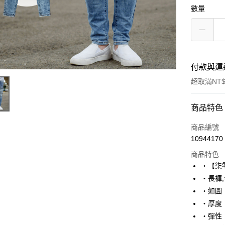
數量
付款與運
超取滿NT$
付款方式
商品特色
信用卡一
商品編號
10944170
超商取貨
商品特色
LINE Pay
‧【柒
‧長褲
Apple Pay
‧如圖
街口支付
‧厚度
‧彈性
悠遊付