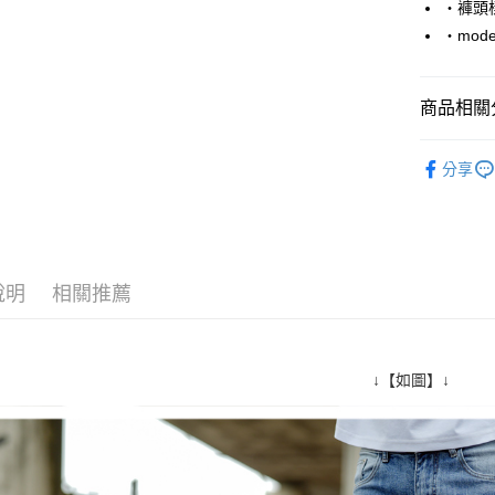
‧褲頭
Google Pa
‧mode
AFTEE先
相關說明
商品相關分
【關於「A
ATM付款
AFTEE
■ 長 褲 ║
便利好安
分享
１．簡單
人氣商品
２．便利
運送方式
３．安心
■ NO.1☝
全家付款
【「AFT
加大尺碼→
每筆NT$8
１．於結帳
說明
相關推薦
付」結帳
先付款後
２．訂單
３．收到繳
每筆NT$8
／ATM／
※ 請注意
↓【如圖】↓
7-11付款
絡購買商品
先享後付
每筆NT$8
※ 交易是
是否繳費成
先付款後7
付客戶支
每筆NT$8