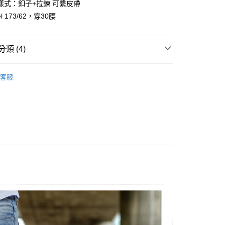
樣式：釦子+拉鍊 可繫皮帶
y
l 173/62，穿30腰
享後付
類 (4)
FTEE先享後付」】
先享後付是「在收到商品之後才付款」的支付方式。 讓您購物簡單
心！
客服
：不需註冊會員、不需綁卡、不需儲值。
推薦
：只要手機號碼，簡訊認證，即可結帳。
：先確認商品／服務後，再付款。
️ 熱銷長褲
取貨
EE先享後付」結帳流程】
38腰褲款
0，滿NT$1,800(含以上)免運費
方式選擇「AFTEE先享後付」後，將跳轉至「AFTEE先享後
頁面，進行簡訊認證並確認金額後，即可完成結帳。
全家取貨
成立數日內，您將收到繳費通知簡訊。
費通知簡訊後14天內，點擊此簡訊中的連結，可透過四大超商
0，滿NT$1,800(含以上)免運費
網路銀行／等多元方式進行付款，方視為交易完成。
：結帳手續完成當下不需立刻繳費，但若您需要取消訂單，請聯
取貨
的店家。未經商家同意取消之訂單仍視為有效，需透過AFTEE
繳納相關費用。
0，滿NT$1,800(含以上)免運費
否成功請以「AFTEE先享後付 」之結帳頁面顯示為準，若有關於
功／繳費後需取消欲退款等相關疑問，請聯繫「AFTEE先享後
-11取貨
援中心」
https://netprotections.freshdesk.com/support/home
0，滿NT$1,800(含以上)免運費