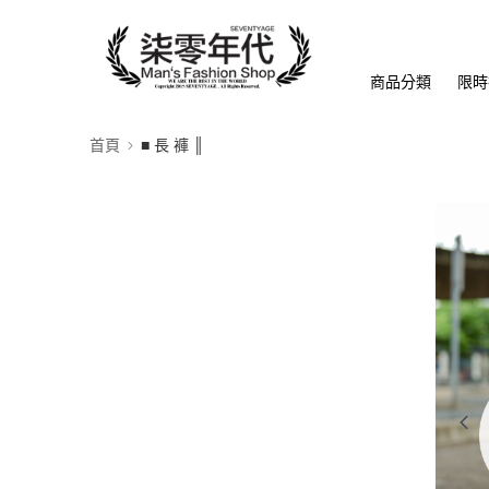
商品分類
限時
首頁
■ 長 褲 ║