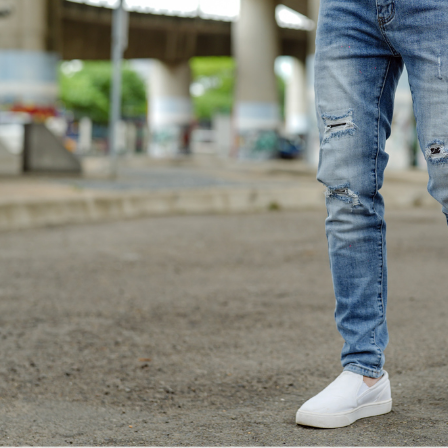
【注意事
宅配
１．透過由
交易，需
每筆NT$1
求債權轉
２．關於
https://aft
３．未成
「AFTE
任。
４．使用「
即時審查
結果請求
５．嚴禁
形，恩沛
動。