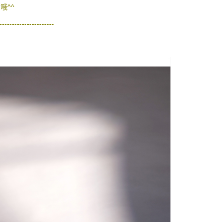
哦^^
度
額須大於NT$30
----------------------
僅支援台灣會員
20，满NT$3,000(含以上)免运费
條款
E先享後付」(下稱本服務)乃由恩沛科技股份有限公司(下稱 AFTEE
並由 AFTEE 向您收取款項。因使用本服務所須提供之個人資料
限於訂購人姓名、電話，收件人姓名、電話、收件地址)，將交付
EE 於本服務必要服務範圍內運用。關於 AFTEE 對於個人資料之蒐
利用，詳參 AFTEE 官網之『個人資料蒐集、處理及利用告知聲
s://aftee.tw/privacypolicy/
）。
繳費期限，將根據當次的金額加收年利率 16% 的逾期滯納金。
使用者，請事先徵得法定代理人或監護人之同意方可使用
個人資料之處理、利用有任何疑問，或欲行使相關法律權利，請
科技股份有限公司。若您不同意我們將上開所示之個人資料，連
買訂單資訊提供予 AFTEE ，或讓 AFTEE 蒐集處理利用您的個
請勿選用本服務。