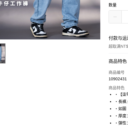
数量
付款与运
超取满NT$
付款方式
商品特色
信用卡一
商品编号
10902431
超商取货
商品特色
LINE Pay
‧【柒
‧長褲
Apple Pay
‧如圖
街口支付
‧厚度
‧彈性
悠遊付