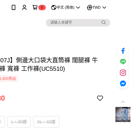
0
中文 (简体)
TWD
907J】側邊大口袋大直筒褲 闊腿褲 牛
褲 寬褲 工作褲(UC5510)
1,800免运
80
腰
L‧30腰
XL‧32腰