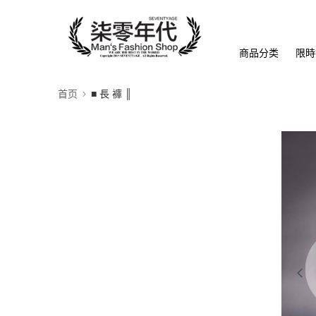
商品分类
限時
首页
■ 長 褲 ║