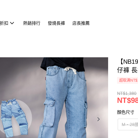
折扣
熱銷排行
發燒長褲
店長推薦
【NB1
仔褲 長
超取满NT$
NT$1,380
NT$9
顏色尺寸
M‧28