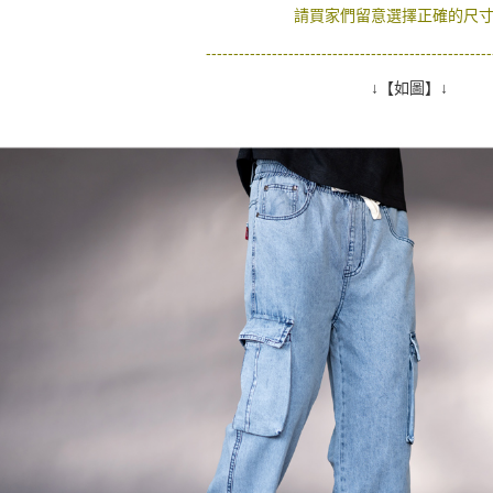
請買家們留意選擇正確的尺寸
之上限額
宅配
2. 結帳金
----------------------------------------------------
3. 目前
每笔NT$1
↓【如圖】↓
三、聲明
「AFTE
)所提供，
(包含但不
予 AFT
集、處理、
明』（
http
若款項超過
未成年的
AFTEE。
若您對於
聯繫恩沛
同必要之購
人資料，