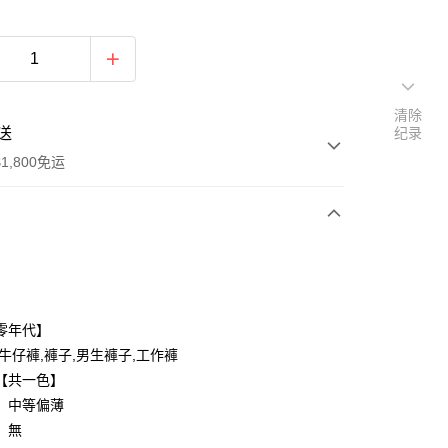
清除
送
纪录
1,800免运
次付款
付款
零年代】
,牛仔褲,褲子,男生褲子,工作褲
【共一色】
：中等偏薄
：無