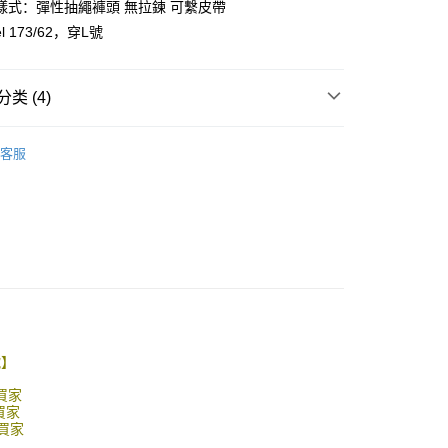
樣式：彈性抽繩褲頭 無拉鍊 可繫皮帶
y
l 173/62，穿L號
享后付
类 (4)
FTEE先享後付
款方式選擇AFTEE先享後付，將跳出AFTEE先享後付手機驗證視
客服
簡訊驗證之後，即可完成結帳手續。
推荐
確認後不需事先繳費，商品會配送至您的指定地址。
完成後，您的手機會收到一封繳費通知簡訊，APP會員則會收到
APP推播通知。
取貨
商品當下無需繳費，確認無誤後，請再利用繳費通知簡訊或AFTEE
品上架
0，满NT$1,800(含以上)免运费
大便利商店‧ATM/網銀等方式進行付款。
全家取貨
限為 14 天。唯有下載 AFTEE App 成為 AFTEE 會員者方能
45 天內付款之服務。
0，满NT$1,800(含以上)免运费
為商家向您請款的時間，再加上使用AFTEE可延長的天數所計
取貨
AFTEE下訂可以延長您收到商品前的繳費天數，但無法保證一
號】
限內收到商品(例如:預購商品或預計到貨時間較長者)。因此無論
0，满NT$1,800(含以上)免运费
否，仍需要請您在AFTEE規定的時間內完成繳費。
買家
買家
-11取貨
買家
限制
0，满NT$1,800(含以上)免运费
使用 AFTEE 時，將依認證結果及本公司審查結果，核予每個人不同