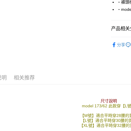
‧褲頭
Google Pa
‧mode
AFTEE先
相关说明
产品相关分
一、關於 A
ATM付款
1. 於付
■ 長 褲 ║
窗。
分享
2. 進行
人气商品
3. 訂單
运送方式
4. 下訂
推薦商品
AFTEE 
全家付款
5. 收到
06/24新
每笔NT$8
APP於四
说明
相关推荐
先付款後
請留意繳費期
享有最長 
每笔NT$8
繳費期限，
尺寸說明
7-11付款
算出。使用
model 173/62 此款穿【L
定能夠在期
每笔NT$8
收到商品與
【M號】適合平時穿28腰的
【L號】適合平時穿30腰的
先付款後7
【XL號】適合平時穿32腰的
二、付款
每笔NT$8
1. 初次