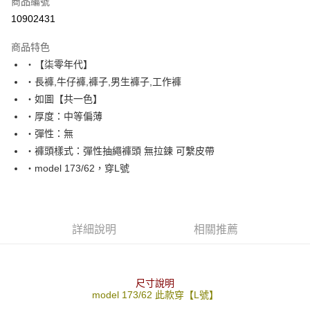
商品編號
超商取貨付款
10902431
LINE Pay
商品特色
Apple Pay
‧【柒零年代】
‧長褲,牛仔褲,褲子,男生褲子,工作褲
街口支付
‧如圖【共一色】
悠遊付
‧厚度：中等偏薄
‧彈性：無
Google Pay
‧褲頭樣式：彈性抽繩褲頭 無拉鍊 可繫皮帶
AFTEE先享後付
‧model 173/62，穿L號
相關說明
【關於「AFTEE先享後付」】
ATM付款
AFTEE先享後付是「在收到商品之後才付款」的支付方式。 讓您購物簡單
便利好安心！
詳細說明
相關推薦
１．簡單：不需註冊會員、不需綁卡、不需儲值。
運送方式
２．便利：只要手機號碼，簡訊認證，即可結帳。
３．安心：先確認商品／服務後，再付款。
全家付款取貨
每筆NT$80，滿NT$1,800(含以上)免運費
尺寸說明
【「AFTEE先享後付」結帳流程】
model 173/62 此款穿【L號】
１．於結帳方式選擇「AFTEE先享後付」後，將跳轉至「AFTEE先享後付」
先付款後全家取貨
結帳頁面，進行簡訊認證並確認金額後，即可完成結帳。