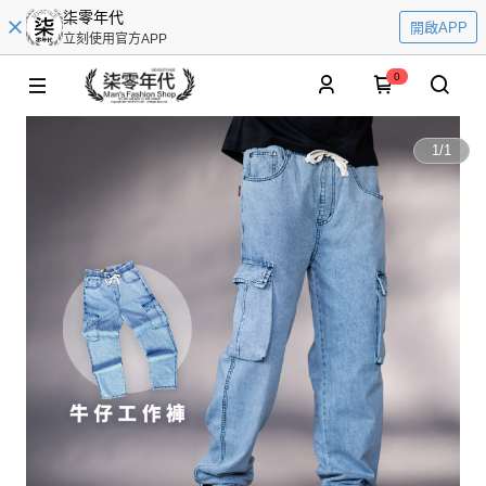
柒零年代
開啟APP
立刻使用官方APP
0
1
/
1